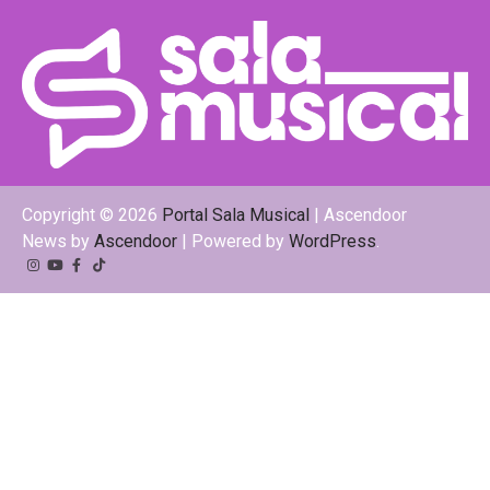
Copyright © 2026
Portal Sala Musical
| Ascendoor
News by
Ascendoor
| Powered by
WordPress
.
Instagram
YouTube
Facebook
Tiktok
Kwai