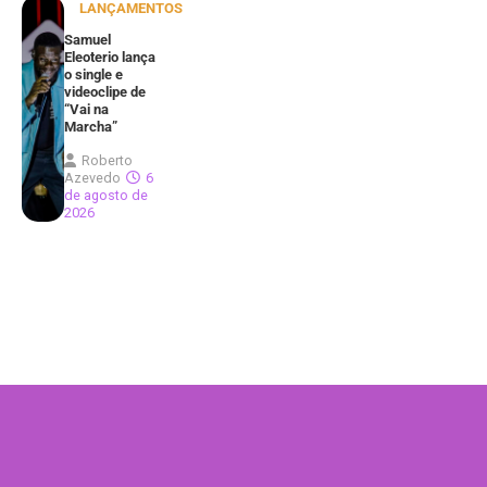
LANÇAMENTOS
Samuel
Eleoterio lança
o single e
videoclipe de
“Vai na
Marcha”
Roberto
Azevedo
6
de agosto de
2026