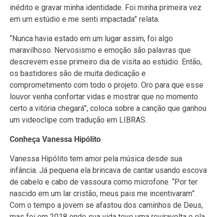
inédito e gravar minha identidade. Foi minha primeira vez
em um estúdio e me senti impactada” relata.
“Nunca havia estado em um lugar assim, foi algo
maravilhoso. Nervosismo e emoção são palavras que
descrevem esse primeiro dia de visita ao estúdio. Então,
os bastidores são de muita dedicação e
comprometimento com todo o projeto. Oro para que esse
louvor venha confortar vidas e mostrar que no momento
certo a vitória chegará”, coloca sobre a canção que ganhou
um videoclipe com tradução em LIBRAS.
Conheça Vanessa Hipólito
Vanessa Hipólito tem amor pela música desde sua
infância. Já pequena ela brincava de cantar usando escova
de cabelo e cabo de vassoura como microfone. “Por ter
nascido em um lar cristão, meus pais me incentivaram”.
Com o tempo a jovem se afastou dos caminhos de Deus,
mas foi em 2018 onde sua vida teve uma reviravolta e ela,