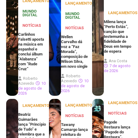
LANÇAMENTOS
LANÇAMENTOS
MUNDO
LANÇAMENTOS
MUNDO
DIGITAL
DIGITAL
Milena lança
NOTÍCIAS
“Perto Estás”,
NOTÍCIAS
canção que
Carlinhos
testemunha a
Wellen
Falsetti aposta
fidelidade de
Carvalho dá
na música em
Deus em tempo
voz a “Faz
espanhol e
de espera
Morada”,
conclui álbum
composição de
“Alabanza”
Ana Costa
Wilson Silva,
com “Rude
7 de agosto
em novo single
Cruz”
de 2026
Roberto
Roberto
Azevedo
10
Azevedo
10
de agosto de
de agosto de
2026
2026
LANÇAMENTOS
LANÇAMENTOS
LANÇAMENTOS
NOTÍCIAS
Beatriz
NOTÍCIAS
Guimarães
Pagode
lança “Princípio
Tawany
Restaura lança
de Tudo” e
Camargo lança
“Pagode do
relembra que a
releitura do
Restaura”,