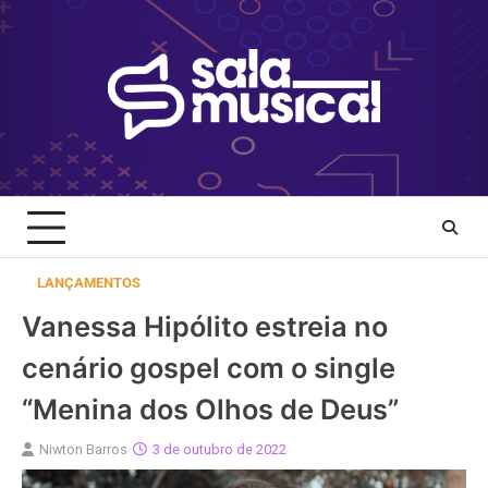
Skip
to
content
LANÇAMENTOS
Vanessa Hipólito estreia no
cenário gospel com o single
“Menina dos Olhos de Deus”
Niwton Barros
3 de outubro de 2022