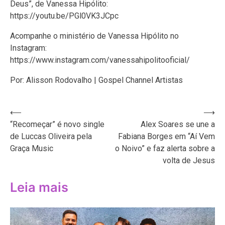
Deus”, de Vanessa Hipólito:
https://youtu.be/PGl0VK3JCpc
Acompanhe o ministério de Vanessa Hipólito no
Instagram:
https://www.instagram.com/vanessahipolitooficial/
Por: Alisson Rodovalho | Gospel Channel Artistas
Navegação
⟵
⟶
“Recomeçar” é novo single
Alex Soares se une a
de
de Luccas Oliveira pela
Fabiana Borges em “Aí Vem
Post
Graça Music
o Noivo” e faz alerta sobre a
volta de Jesus
Leia mais