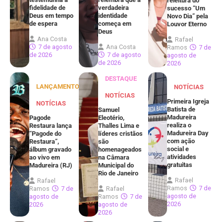
releitura do
fidelidade de
verdadeira
sucesso “Um
Deus em tempo
identidade
Novo Dia” pela
de espera
começa em
Louvor Eterno
Deus
Ana Costa
Rafael
7 de agosto
Ana Costa
Ramos
7 de
de 2026
7 de agosto
agosto de
de 2026
2026
DESTAQUE
LANÇAMENTOS
NOTÍCIAS
NOTÍCIAS
Primeira Igreja
NOTÍCIAS
Batista de
Samuel
Madureira
Pagode
Eleotério,
realiza o
Restaura lança
Thalles Lima e
Madureira Day
“Pagode do
líderes cristãos
com ação
Restaura”,
são
social e
álbum gravado
homenageados
atividades
ao vivo em
na Câmara
gratuitas
Madureira (RJ)
Municipal do
Rio de Janeiro
Rafael
Rafael
Ramos
7 de
Ramos
7 de
Rafael
agosto de
agosto de
Ramos
7 de
2026
2026
agosto de
2026