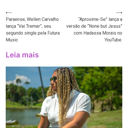
Navegação
⟵
⟶
Paraense, Wellen Carvalho
“Aproxime-Se” lança a
de
lança “Vai Tremer”, seu
versão de “None but Jesus”
Post
segundo single pela Futura
com Hadassa Morais no
Music
YouTube.
Leia mais