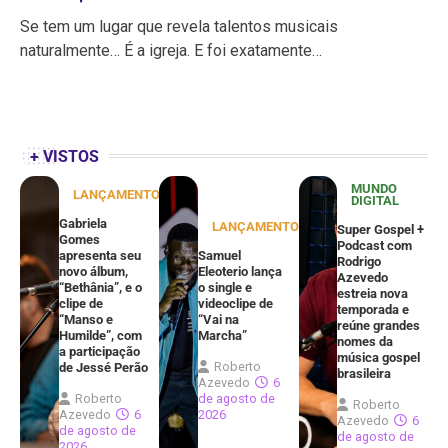
Se tem um lugar que revela talentos musicais
naturalmente… É a igreja. E foi exatamente…
+ VISTOS
MUNDO
LANÇAMENTOS
DIGITAL
Gabriela
LANÇAMENTOS
Super Gospel +
Gomes
Podcast com
apresenta seu
Samuel
Rodrigo
novo álbum,
Eleoterio lança
Azevedo
“Bethânia”, e o
o single e
estreia nova
clipe de
videoclipe de
temporada e
“Manso e
“Vai na
reúne grandes
Humilde”, com
Marcha”
nomes da
a participação
música gospel
Roberto
de Jessé Perão
brasileira
Azevedo
6
Roberto
de agosto de
Roberto
Azevedo
6
2026
Azevedo
6
de agosto de
de agosto de
2026