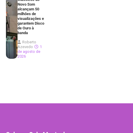
Novo Som
alcançam 50
milhões de
visualizações e
garantem Disco
de Ouro à
banda
Roberto
Azevedo
1
de agosto de
2026