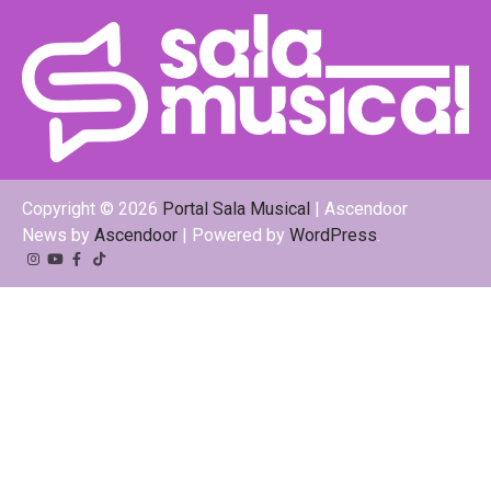
Copyright © 2026
Portal Sala Musical
| Ascendoor
News by
Ascendoor
| Powered by
WordPress
.
Instagram
YouTube
Facebook
Tiktok
Kwai