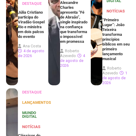
DIGITAL
Alexandre
DESTAQUE
Charles
NOTÍCIAS
Júlia Cristiano
apresenta “Fé
participa do
de Abraão”,
“Primeiro
Viradão Gospel
single inspirado
Lugar”: João
Rio e ministra
na confiança
Teixeira
em dois palcos
que transforma
transforma
do evento
o impossível
princípios
em promessa
bíblicos em seu
Ana Costa
primeiro
4 de agosto
Roberto
lançamento
de 2026
Azevedo
4
musical
de agosto de
2026
Roberto
Azevedo
1
de agosto de
2026
DESTAQUE
LANÇAMENTOS
MUNDO
DIGITAL
NOTÍCIAS
Clássicos do