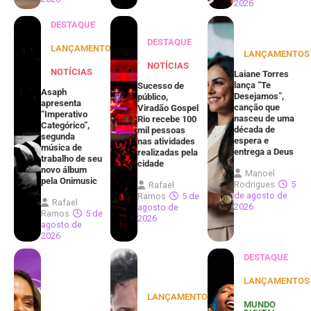
2026
DESTAQUE
DESTAQUE
LANÇAMENTOS
LANÇAMENTOS
NOTÍCIAS
NOTÍCIAS
Laiane Torres
lança “Te
Sucesso de
Asaph
Desejamos”,
público,
apresenta
canção que
Viradão Gospel
“Imperativo
nasceu de uma
Rio recebe 100
Categórico”,
década de
mil pessoas
segunda
espera e
nas atividades
música de
entrega a Deus
realizadas pela
trabalho de seu
cidade
novo álbum
Manoel
pela Onimusic
Rodrigues
5
Rafael
de agosto de
Ramos
5 de
Rafael
2026
agosto de
Ramos
5 de
2026
agosto de
2026
DESTAQUE
LANÇAMENTOS
LANÇAMENTOS
MUNDO