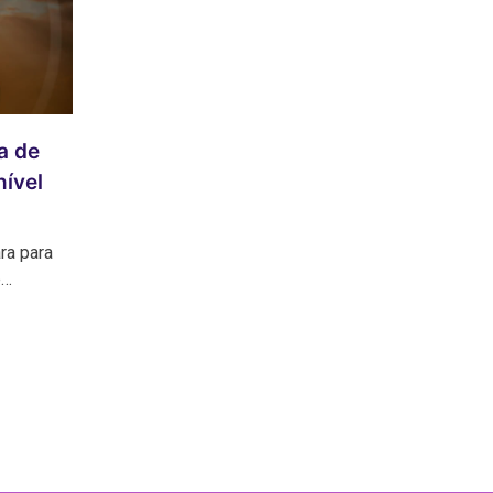
a de
nível
ra para
e…