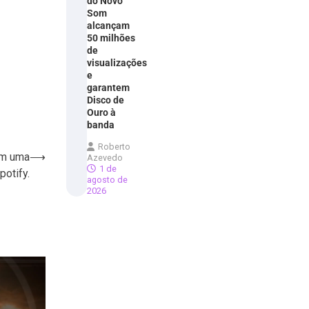
do Novo
Som
alcançam
50 milhões
de
visualizações
e
garantem
Disco de
Ouro à
banda
Roberto
em uma
⟶
Azevedo
1 de
potify.
agosto de
2026