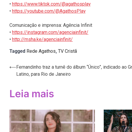
•
https://www.tiktok.com/@agathosplay
•
https://youtube.com/@AgathosPlay
Comunicação e imprensa: Agência Infinit
•
https://instagram.com/agenciainfinit/
•
http://msha.ke/agenciainfinit/
Tagged
Rede Agathos
,
TV Cristã
Navegação
⟵
Fernandinho traz a turnê do álbum “Único”, indicado ao
Latino, para Rio de Janeiro
de
Post
Leia mais