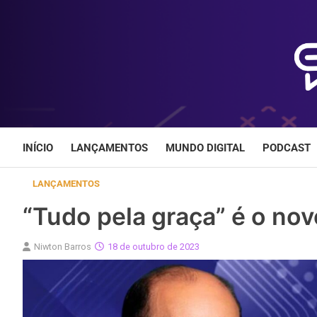
Skip
to
content
INÍCIO
LANÇAMENTOS
MUNDO DIGITAL
PODCAST
LANÇAMENTOS
“Tudo pela graça” é o no
Niwton Barros
18 de outubro de 2023