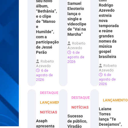
com
seu novo
Samuel
Rodrigo
álbum,
Eleoterio
Azevedo
“Bethânia”,
lança o
estreia
e o clipe
single e
nova
de “Manso
videoclipe
temporada
e
de “Vai na
e reúne
Humilde”,
Marcha”
grandes
com a
nomes da
participação
Roberto
música
de Jessé
Azevedo
gospel
Perão
6 de
brasileira
agosto de
Roberto
2026
Roberto
Azevedo
Azevedo
6 de
6 de
agosto de
agosto de
2026
2026
DESTAQUE
DESTAQUE
LANÇAMENTO
LANÇAMENTOS
NOTÍCIAS
Laiane
NOTÍCIAS
Torres
Sucesso
lança “Te
Asaph
de público,
Desejamos”,
apresenta
Viradão