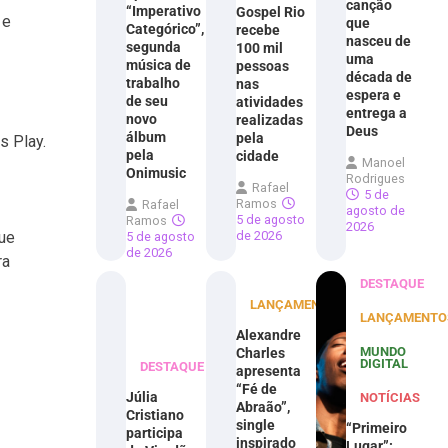
canção
“Imperativo
Gospel Rio
 e
que
Categórico”,
recebe
nasceu de
segunda
100 mil
uma
música de
pessoas
década de
trabalho
nas
espera e
de seu
atividades
entrega a
novo
realizadas
Deus
álbum
pela
s Play.
pela
cidade
Manoel
Onimusic
Rodrigues
Rafael
5 de
Ramos
Rafael
agosto de
5 de agosto
Ramos
2026
de 2026
que
5 de agosto
de 2026
ra
DESTAQUE
LANÇAMENTOS
LANÇAMENTO
Alexandre
MUNDO
Charles
DIGITAL
DESTAQUE
apresenta
“Fé de
Júlia
NOTÍCIAS
Abraão”,
Cristiano
single
“Primeiro
participa
inspirado
Lugar”: