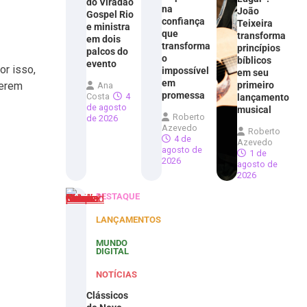
do Viradão
na
João
Gospel Rio
confiança
Teixeira
e ministra
que
transforma
em dois
transforma
princípios
palcos do
o
bíblicos
evento
or isso,
impossível
em seu
em
primeiro
verem
Ana
promessa
Costa
4
lançamento
de agosto
musical
Roberto
de 2026
Azevedo
Roberto
4 de
Azevedo
agosto de
1 de
2026
agosto de
2026
DESTAQUE
LANÇAMENTOS
MUNDO
DIGITAL
NOTÍCIAS
Clássicos