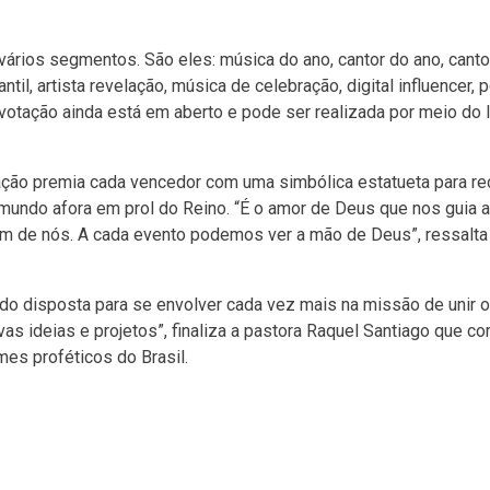
ários segmentos. São eles: música do ano, cantor do ano, canto
antil, artista revelação, música de celebração, digital influencer, p
 votação ainda está em aberto e pode ser realizada por meio do l
ação premia cada vencedor com uma simbólica estatueta para r
 mundo afora em prol do Reino. “É o amor de Deus que nos guia 
m de nós. A cada evento podemos ver a mão de Deus”, ressalta 
ido disposta para se envolver cada vez mais na missão de unir 
as ideias e projetos”, finaliza a pastora Raquel Santiago que co
es proféticos do Brasil.