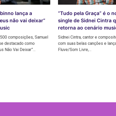
“Tudo pela Graça” é o n
binno lança a
single de Sidnei Cintra 
eus não vai deixar”
retorna ao cenário musi
usic
Sidnei Cintra, cantor e composito
 500 composições, Samuel
com suas belas canções e lança
se destacado como
Fluve/Som Livre,…
us Não Vai Deixar”…