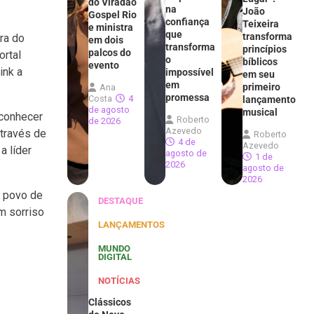
do Viradão
na
João
Gospel Rio
confiança
Teixeira
e ministra
que
transforma
ra do
em dois
transforma
princípios
palcos do
ortal
o
bíblicos
evento
ink a
impossível
em seu
em
primeiro
Ana
promessa
Costa
4
lançamento
de agosto
musical
econhecer
Roberto
de 2026
Azevedo
através de
Roberto
4 de
Azevedo
a líder
agosto de
1 de
2026
agosto de
2026
o povo de
DESTAQUE
m sorriso
LANÇAMENTOS
MUNDO
DIGITAL
NOTÍCIAS
Clássicos