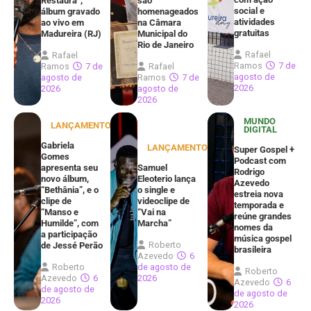
Restaura”,
são
social e
álbum gravado
homenageados
atividades
ao vivo em
na Câmara
gratuitas
Madureira (RJ)
Municipal do
Rio de Janeiro
Rafael
Rafael
Ramos
7 de
Ramos
7 de
Rafael
agosto de
agosto de
Ramos
7 de
2026
2026
agosto de
2026
MUNDO
LANÇAMENTOS
DIGITAL
Gabriela
LANÇAMENTOS
Super Gospel +
Gomes
Podcast com
apresenta seu
Samuel
Rodrigo
novo álbum,
Eleoterio lança
Azevedo
“Bethânia”, e o
o single e
estreia nova
clipe de
videoclipe de
temporada e
“Manso e
“Vai na
reúne grandes
Humilde”, com
Marcha”
nomes da
a participação
música gospel
Roberto
de Jessé Perão
brasileira
Azevedo
6
Roberto
de agosto de
Roberto
Azevedo
6
2026
Azevedo
6
de agosto de
de agosto de
2026
2026