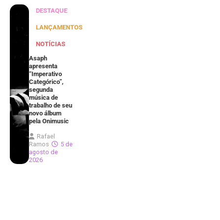
DESTAQUE
LANÇAMENTOS
NOTÍCIAS
Asaph
apresenta
“Imperativo
Categórico”,
segunda
música de
trabalho de seu
novo álbum
pela Onimusic
Rafael
Ramos
5 de
agosto de
2026