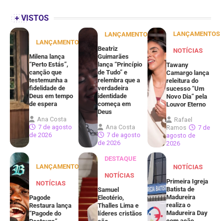
+ VISTOS
LANÇAMENTOS
LANÇAMENTOS
LANÇAMENTOS
Beatriz
NOTÍCIAS
Milena lança
Guimarães
“Perto Estás”,
lança “Princípio
Tawany
canção que
de Tudo” e
Camargo lança
testemunha a
relembra que a
releitura do
fidelidade de
verdadeira
sucesso “Um
Deus em tempo
identidade
Novo Dia” pela
de espera
começa em
Louvor Eterno
Deus
Ana Costa
Rafael
7 de agosto
Ana Costa
Ramos
7 de
de 2026
7 de agosto
agosto de
de 2026
2026
DESTAQUE
LANÇAMENTOS
NOTÍCIAS
NOTÍCIAS
Primeira Igreja
NOTÍCIAS
Batista de
Samuel
Madureira
Pagode
Eleotério,
realiza o
Restaura lança
Thalles Lima e
Madureira Day
“Pagode do
líderes cristãos
com ação