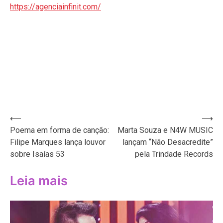
https://agenciainfinit.com/
Navegação
⟵
⟶
Poema em forma de canção:
Marta Souza e N4W MUSIC
de
Filipe Marques lança louvor
lançam “Não Desacredite”
Post
sobre Isaías 53
pela Trindade Records
Leia mais