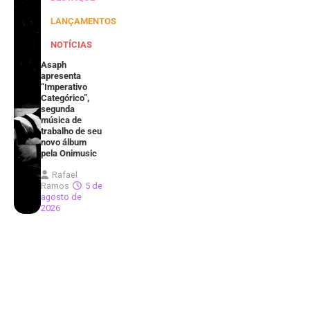
LANÇAMENTOS
NOTÍCIAS
Asaph
apresenta
“Imperativo
Categórico”,
segunda
música de
trabalho de seu
novo álbum
pela Onimusic
Rafael
Ramos
5 de
agosto de
2026