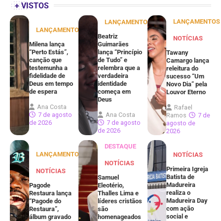
+ VISTOS
LANÇAMENTOS
LANÇAMENTOS
LANÇAMENTOS
Beatriz
NOTÍCIAS
Milena lança
Guimarães
“Perto Estás”,
lança “Princípio
Tawany
canção que
de Tudo” e
Camargo lança
testemunha a
relembra que a
releitura do
fidelidade de
verdadeira
sucesso “Um
Deus em tempo
identidade
Novo Dia” pela
de espera
começa em
Louvor Eterno
Deus
Ana Costa
Rafael
7 de agosto
Ana Costa
Ramos
7 de
de 2026
7 de agosto
agosto de
de 2026
2026
DESTAQUE
LANÇAMENTOS
NOTÍCIAS
NOTÍCIAS
Primeira Igreja
NOTÍCIAS
Batista de
Samuel
Madureira
Pagode
Eleotério,
realiza o
Restaura lança
Thalles Lima e
Madureira Day
“Pagode do
líderes cristãos
com ação
Restaura”,
são
social e
álbum gravado
homenageados