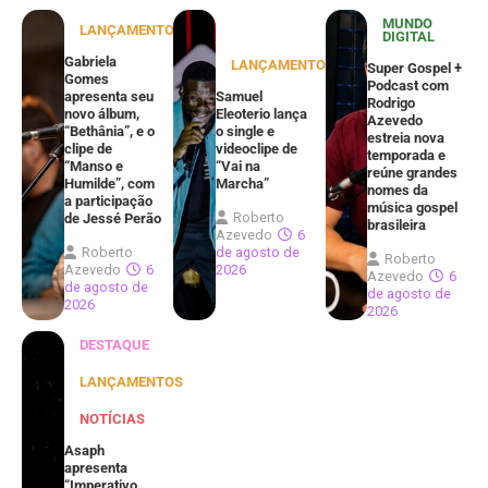
MUNDO
LANÇAMENTOS
DIGITAL
Gabriela
LANÇAMENTOS
Super Gospel +
Gomes
Podcast com
apresenta seu
Samuel
Rodrigo
novo álbum,
Eleoterio lança
Azevedo
“Bethânia”, e o
o single e
estreia nova
clipe de
videoclipe de
temporada e
“Manso e
“Vai na
reúne grandes
Humilde”, com
Marcha”
nomes da
a participação
música gospel
Roberto
de Jessé Perão
brasileira
Azevedo
6
Roberto
de agosto de
Roberto
Azevedo
6
2026
Azevedo
6
de agosto de
de agosto de
2026
2026
DESTAQUE
LANÇAMENTOS
NOTÍCIAS
Asaph
apresenta
“Imperativo