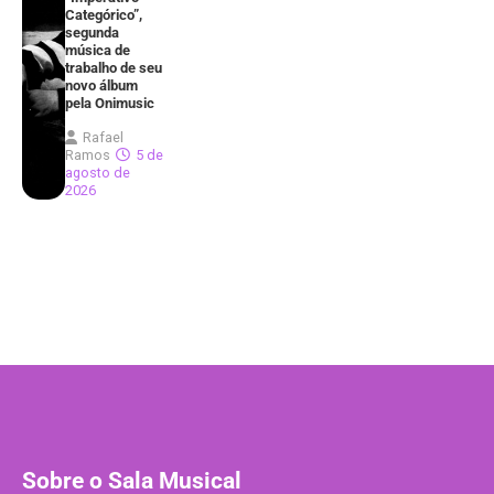
Categórico”,
segunda
música de
trabalho de seu
novo álbum
pela Onimusic
Rafael
Ramos
5 de
agosto de
2026
Sobre o Sala Musical