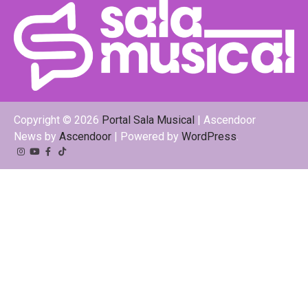
Copyright © 2026
Portal Sala Musical
| Ascendoor
News by
Ascendoor
| Powered by
WordPress
.
Instagram
YouTube
Facebook
Tiktok
Kwai