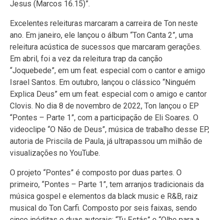
Jesus (Marcos 16.15)”.
Excelentes releituras marcaram a carreira de Ton neste
ano. Em janeiro, ele lançou o álbum “Ton Canta 2”, uma
releitura acústica de sucessos que marcaram gerações.
Em abril, foi a vez da releitura trap da canção
“Joquebede”, em um feat. especial com o cantor e amigo
Israel Santos. Em outubro, lançou o clássico “Ninguém
Explica Deus” em um feat. especial com o amigo e cantor
Clovis. No dia 8 de novembro de 2022, Ton lançou o EP
“Pontes – Parte 1”, com a participação de Eli Soares. O
videoclipe “O Não de Deus”, música de trabalho desse EP,
autoria de Priscila de Paula, já ultrapassou um milhão de
visualizações no YouTube.
O projeto “Pontes” é composto por duas partes. O
primeiro, “Pontes – Parte 1”, tem arranjos tradicionais da
música gospel e elementos da black music e R&B, raiz
musical do Ton Carfi. Composto por seis faixas, sendo
cinco inéditas e duas autorais: “Tu Estás” e “Olhe para a