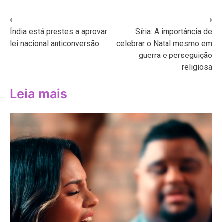
Navegação
⟵
⟶
Índia está prestes a aprovar
Síria: A importância de
de
lei nacional anticonversão
celebrar o Natal mesmo em
Post
guerra e perseguição
religiosa
Leia mais