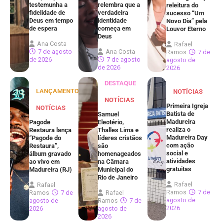
testemunha a
relembra que a
releitura do
fidelidade de
verdadeira
sucesso “Um
Deus em tempo
identidade
Novo Dia” pela
de espera
começa em
Louvor Eterno
Deus
Ana Costa
Rafael
7 de agosto
Ana Costa
Ramos
7 de
de 2026
7 de agosto
agosto de
de 2026
2026
DESTAQUE
LANÇAMENTOS
NOTÍCIAS
NOTÍCIAS
Primeira Igreja
NOTÍCIAS
Batista de
Samuel
Madureira
Pagode
Eleotério,
realiza o
Restaura lança
Thalles Lima e
Madureira Day
“Pagode do
líderes cristãos
com ação
Restaura”,
são
social e
álbum gravado
homenageados
atividades
ao vivo em
na Câmara
gratuitas
Madureira (RJ)
Municipal do
Rio de Janeiro
Rafael
Rafael
Ramos
7 de
Ramos
7 de
Rafael
agosto de
agosto de
Ramos
7 de
2026
2026
agosto de
2026