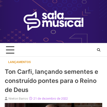
Skip
to
content
LANÇAMENTOS
Ton Carfi, lançando sementes e
construído pontes para o Reino
de Deus
Niwton Barros
21 de dezembro de 2022