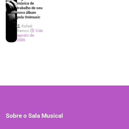
música de
trabalho de seu
novo álbum
pela Onimusic
Rafael
Ramos
5 de
agosto de
2026
Sobre o Sala Musical