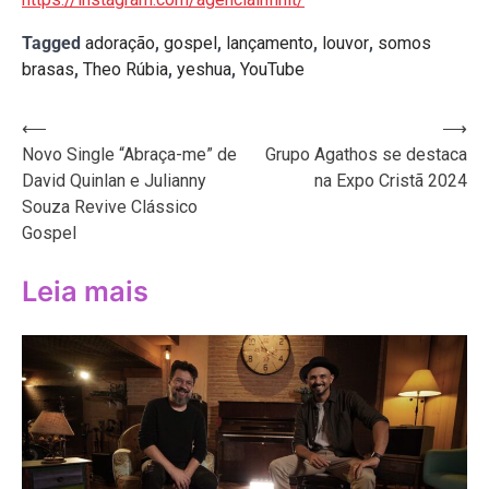
Tagged
adoração
,
gospel
,
lançamento
,
louvor
,
somos
brasas
,
Theo Rúbia
,
yeshua
,
YouTube
Navegação
⟵
⟶
Novo Single “Abraça-me” de
Grupo Agathos se destaca
de
David Quinlan e Julianny
na Expo Cristã 2024
Post
Souza Revive Clássico
Gospel
Leia mais