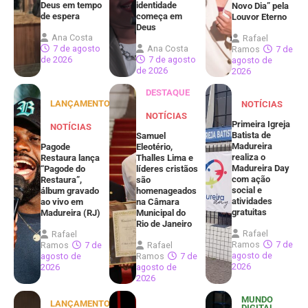
Deus em tempo
identidade
Novo Dia” pela
de espera
começa em
Louvor Eterno
Deus
Ana Costa
Rafael
7 de agosto
Ana Costa
Ramos
7 de
de 2026
7 de agosto
agosto de
de 2026
2026
DESTAQUE
LANÇAMENTOS
NOTÍCIAS
NOTÍCIAS
Primeira Igreja
NOTÍCIAS
Batista de
Samuel
Madureira
Pagode
Eleotério,
realiza o
Restaura lança
Thalles Lima e
Madureira Day
“Pagode do
líderes cristãos
com ação
Restaura”,
são
social e
álbum gravado
homenageados
atividades
ao vivo em
na Câmara
gratuitas
Madureira (RJ)
Municipal do
Rio de Janeiro
Rafael
Rafael
Ramos
7 de
Ramos
7 de
Rafael
agosto de
agosto de
Ramos
7 de
2026
2026
agosto de
2026
MUNDO
LANÇAMENTOS
DIGITAL