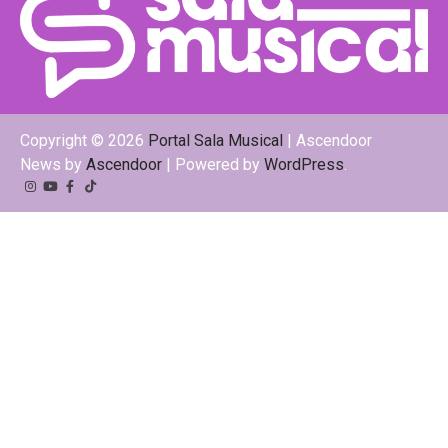
Copyright © 2026
Portal Sala Musical
| Ascendoor
News by
Ascendoor
| Powered by
WordPress
.
Instagram
YouTube
Facebook
Tiktok
Kwai