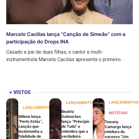
Marcelo Cacilias lança “Canção de Simeão” com a
participação do Drops INA
Casado e pai de duas filhas, o cantor e multi-
instrumentista Marcelo Cacilias apresenta o primeiro…
+ VISTOS
LANÇAMENTOS
LANÇAMENTOS
LANÇAMENTOS
Beatriz
NOTÍCIAS
Milena lança
Guimarães
“Perto Estás”,
lança “Princípio
Tawany
canção que
de Tudo” e
Camargo lança
testemunha a
relembra que a
releitura do
fidelidade de
verdadeira
sucesso “Um