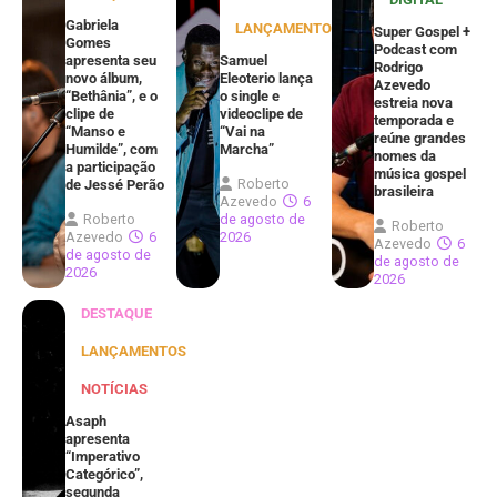
Gabriela
LANÇAMENTOS
Super Gospel +
Gomes
Podcast com
apresenta seu
Samuel
Rodrigo
novo álbum,
Eleoterio lança
Azevedo
“Bethânia”, e o
o single e
estreia nova
clipe de
videoclipe de
temporada e
“Manso e
“Vai na
reúne grandes
Humilde”, com
Marcha”
nomes da
a participação
música gospel
Roberto
de Jessé Perão
brasileira
Azevedo
6
Roberto
de agosto de
Roberto
Azevedo
6
2026
Azevedo
6
de agosto de
de agosto de
2026
2026
DESTAQUE
LANÇAMENTOS
NOTÍCIAS
Asaph
apresenta
“Imperativo
Categórico”,
segunda