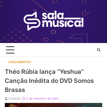
Skip
to
content
LANÇAMENTOS
Théo Rúbia lança ‘’Yeshua’’
Canção Inédita do DVD Somos
Brasas
Redação
3 de setembro de 2024