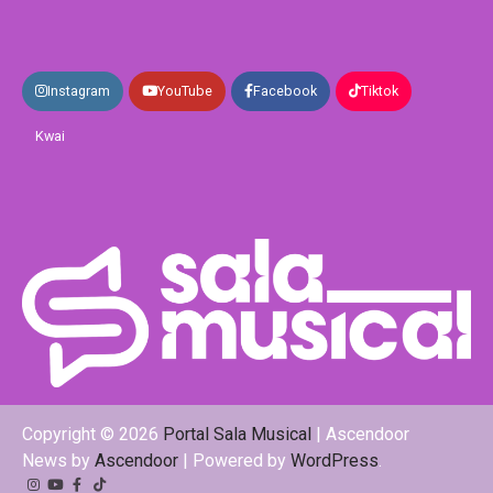
Instagram
YouTube
Facebook
Tiktok
Kwai
Copyright © 2026
Portal Sala Musical
| Ascendoor
News by
Ascendoor
| Powered by
WordPress
.