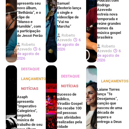
Podcast com
apresenta seu
Samuel
Rodrigo
novo álbum,
Eleoterio lança
Azevedo
“Bethânia”, e o
o single e
estreia nova
clipe de
videoclipe de
temporada e
“Manso e
“Vai na
reúne grandes
Humilde”, com
Marcha”
nomes da
a participação
música gospel
Roberto
de Jessé Perão
brasileira
Azevedo
6
Roberto
de agosto de
Roberto
Azevedo
6
2026
Azevedo
6
de agosto de
de agosto de
2026
2026
DESTAQUE
DESTAQUE
LANÇAMENTOS
LANÇAMENTOS
NOTÍCIAS
NOTÍCIAS
Laiane Torres
lança “Te
Sucesso de
Asaph
Desejamos”,
público,
apresenta
canção que
Viradão Gospel
“Imperativo
nasceu de uma
Rio recebe 100
Categórico”,
década de
mil pessoas
segunda
espera e
nas atividades
música de
entrega a Deus
realizadas pela
trabalho de seu
cidade