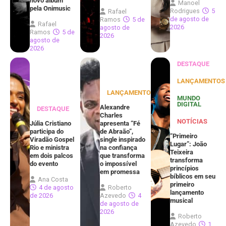
novo álbum
Manoel
pela Onimusic
Rodrigues
5
Rafael
de agosto de
Ramos
5 de
Rafael
2026
agosto de
Ramos
5 de
2026
agosto de
2026
DESTAQUE
LANÇAMENTOS
LANÇAMENTOS
MUNDO
DIGITAL
Alexandre
DESTAQUE
Charles
NOTÍCIAS
Júlia Cristiano
apresenta “Fé
participa do
de Abraão”,
“Primeiro
Viradão Gospel
single inspirado
Lugar”: João
Rio e ministra
na confiança
Teixeira
em dois palcos
que transforma
transforma
do evento
o impossível
princípios
em promessa
bíblicos em seu
Ana Costa
primeiro
4 de agosto
Roberto
lançamento
de 2026
Azevedo
4
musical
de agosto de
2026
Roberto
Azevedo
1