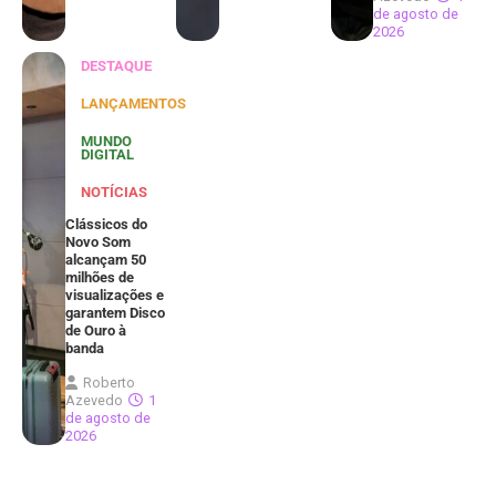
de agosto de
2026
DESTAQUE
LANÇAMENTOS
MUNDO
DIGITAL
NOTÍCIAS
Clássicos do
Novo Som
alcançam 50
milhões de
visualizações e
garantem Disco
de Ouro à
banda
Roberto
Azevedo
1
de agosto de
2026