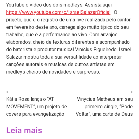
YouTube o vídeo dos dois medleys. Assista aqui:
https://www.youtube.com/c/IsraelSalazarOficial
. O
projeto, que é o registro de uma live realizada pelo cantor
em fevereiro deste ano, carrega algo muito típico do seu
trabalho, que é a performance ao vivo. Com arranjos
elaborados, cheio de texturas diferentes e acompanhado
do baterista e produtor musical Vinícius Figueiredo, Israel
Salazar mostra toda a sua versatilidade ao interpretar
canções autorais e músicas de outros artistas em
medleys cheios de novidades e surpresas.
Navegação
⟵
⟶
Kátia Rosa lança o “AT
Vinycius Matheus em seu
de
MOVEMENT”, um projeto de
primeiro single, “Pode
Post
covers para evangelização
Voltar”, uma carta de Deus
Leia mais