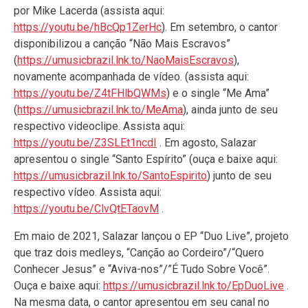
por Mike Lacerda (assista aqui:
https://youtu.be/hBcQp1ZerHc
). Em setembro, o cantor
disponibilizou a canção “Não Mais Escravos”
(
https://umusicbrazil.lnk.to/NaoMaisEscravos
),
novamente acompanhada de vídeo. (assista aqui:
https://youtu.be/Z4tFHlbQWMs
) e o single “Me Ama”
(
https://umusicbrazil.lnk.to/MeAma
), ainda junto de seu
respectivo videoclipe. Assista aqui:
https://youtu.be/Z3SLEt1ncdI
. Em agosto, Salazar
apresentou o single “Santo Espírito” (ouça e baixe aqui:
https://umusicbrazil.lnk.to/SantoEspirito
) junto de seu
respectivo vídeo. Assista aqui:
https://youtu.be/ClvQtETaovM
.
Em maio de 2021, Salazar lançou o EP “Duo Live”, projeto
que traz dois medleys, “Canção ao Cordeiro”/“Quero
Conhecer Jesus” e “Aviva-nos”/”É Tudo Sobre Você”.
Ouça e baixe aqui:
https://umusicbrazil.lnk.to/EpDuoLive
.
Na mesma data, o cantor apresentou em seu canal no