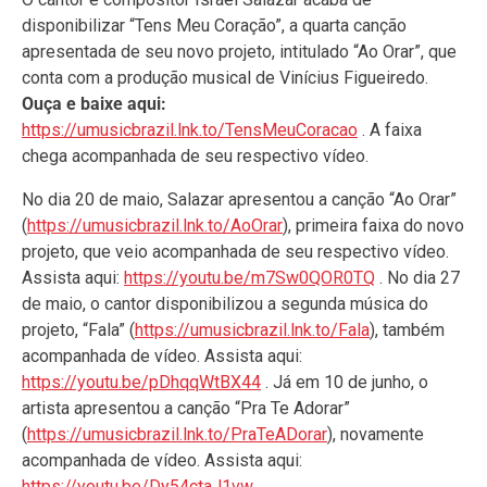
disponibilizar “Tens Meu Coração”, a quarta canção
apresentada de seu novo projeto, intitulado “Ao Orar”, que
conta com a produção musical de Vinícius Figueiredo.
Ouça e baixe aqui:
https://umusicbrazil.lnk.to/TensMeuCoracao
. A faixa
chega acompanhada de seu respectivo vídeo.
No dia 20 de maio, Salazar apresentou a canção “Ao Orar”
(
https://umusicbrazil.lnk.to/AoOrar
), primeira faixa do novo
projeto, que veio acompanhada de seu respectivo vídeo.
Assista aqui:
https://youtu.be/m7Sw0QOR0TQ
. No dia 27
de maio, o cantor disponibilizou a segunda música do
projeto, “Fala” (
https://umusicbrazil.lnk.to/Fala
), também
acompanhada de vídeo. Assista aqui:
https://youtu.be/pDhqqWtBX44
. Já em 10 de junho, o
artista apresentou a canção “Pra Te Adorar”
(
https://umusicbrazil.lnk.to/PraTeADorar
), novamente
acompanhada de vídeo. Assista aqui:
https://youtu.be/Dy54ctaJ1vw
.