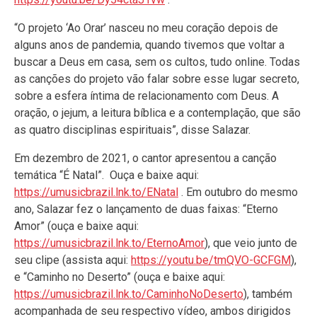
“O projeto ‘Ao Orar’ nasceu no meu coração depois de
alguns anos de pandemia, quando tivemos que voltar a
buscar a Deus em casa, sem os cultos, tudo online. Todas
as canções do projeto vão falar sobre esse lugar secreto,
sobre a esfera íntima de relacionamento com Deus. A
oração, o jejum, a leitura bíblica e a contemplação, que são
as quatro disciplinas espirituais”, disse Salazar.
Em dezembro de 2021, o cantor apresentou a canção
temática “É Natal”. Ouça e baixe aqui:
https://umusicbrazil.lnk.to/ENatal
. Em outubro do mesmo
ano, Salazar fez o lançamento de duas faixas: “Eterno
Amor” (ouça e baixe aqui:
https://umusicbrazil.lnk.to/EternoAmor
), que veio junto de
seu clipe (assista aqui:
https://youtu.be/tmQVO-GCFGM
),
e “Caminho no Deserto” (ouça e baixe aqui:
https://umusicbrazil.lnk.to/CaminhoNoDeserto
), também
acompanhada de seu respectivo vídeo, ambos dirigidos