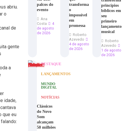
transforma
palcos do
transforma
princípios
us abriu.
evento
o
bíblicos em
ar o
impossível
seu
Ana
em
primeiro
Costa
4
promessa
lançamento
canal de
de agosto
musical
de 2026
Roberto
Azevedo
Roberto
4 de agosto
Azevedo
uita gente
de 2026
1 de agosto
s
de 2026
DESTAQUE
oda a
LANÇAMENTOS
e
MUNDO
DIGITAL
er
NOTÍCIAS
e idade,
Clássicos
 cantava
do Novo
o que eu
Som
falando:
alcançam
50 milhões