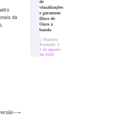
de
visualizações
uatro
e garantem
onais da
Disco de
Ouro à
s,
banda
Roberto
Azevedo
1 de agosto
de 2026
nversão
⟶