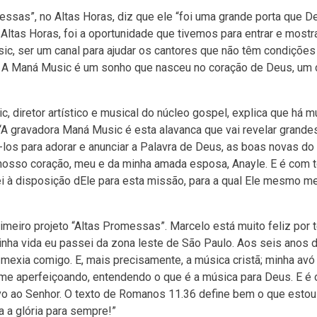
essas”, no Altas Horas, diz que ele “foi uma grande porta que De
Altas Horas, foi a oportunidade que tivemos para entrar e mostr
sic, ser um canal para ajudar os cantores que não têm condições
r. A Maná Music é um sonho que nasceu no coração de Deus, um 
 diretor artístico e musical do núcleo gospel, explica que há m
 “A gravadora Maná Music é esta alavanca que vai revelar grande
os para adorar e anunciar a Palavra de Deus, as boas novas do
nosso coração, meu e da minha amada esposa, Anayle. E é com t
 à disposição dEle para esta missão, para a qual Ele mesmo m
meiro projeto “Altas Promessas”. Marcelo está muito feliz por t
inha vida eu passei da zona leste de São Paulo. Aos seis anos d
mexia comigo. E, mais precisamente, a música cristã; minha avó
 me aperfeiçoando, entendendo o que é a música para Deus. E é 
vo ao Senhor. O texto de Romanos 11.36 define bem o que estou 
ja a glória para sempre!”