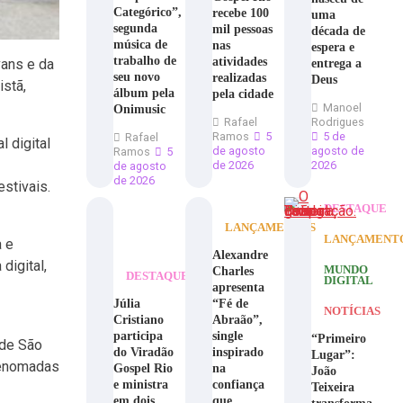
Categórico”,
recebe 100
uma
segunda
mil pessoas
década de
música de
nas
espera e
trabalho de
atividades
entrega a
vans e da
seu novo
realizadas
Deus
istã,
álbum pela
pela cidade
Manoel
Onimusic
Rafael
Rodrigues
Ramos
5
5 de
Rafael
 digital
de agosto
agosto de
Ramos
5
de 2026
2026
de agosto
de 2026
stivais.
DESTAQUE
LANÇAMENTOS
LANÇAMENT
a e
Alexandre
digital,
Charles
MUNDO
DESTAQUE
DIGITAL
apresenta
Júlia
“Fé de
NOTÍCIAS
Cristiano
Abraão”,
participa
single
“Primeiro
 de São
do Viradão
inspirado
Lugar”:
renomadas
Gospel Rio
na
João
e ministra
confiança
Teixeira
em dois
que