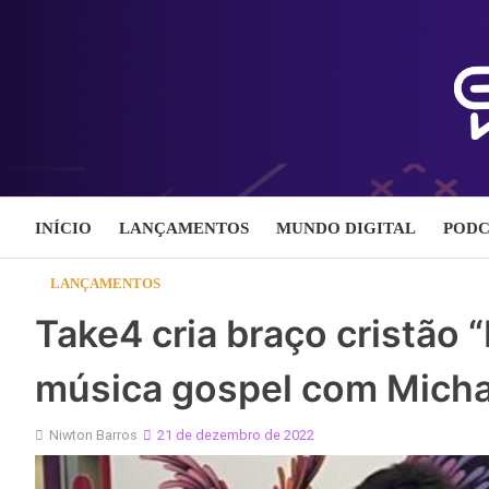
Skip
to
content
INÍCIO
LANÇAMENTOS
MUNDO DIGITAL
PODC
LANÇAMENTOS
Take4 cria braço cristão 
música gospel com Michae
Niwton Barros
21 de dezembro de 2022