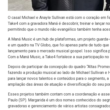
O casal Michael e Anayle Sullivan está com o coração em fe
Take4 com a gravadora Maná é descobrir, treinar e lançar n
permitindo que o mundo não evangélico também tenha acess
A Maná Music é um hub de plataformas, um projeto guarda-c
e um quadro na TV Globo, que foi apenas parte de tudo que e
lançamento para o mercado musical gospel. Isso significa p
Com a Maná Music, a Take4 fortalece a sua participação no 
Depois de participar da concepção do quadro “Altas Promes
fazendo a produção musical ao lado de Michael Sullivan e H
para lançar novos talentos e conteúdos para o segmento, a
ampliação das áreas de atuação e diversificação do seu port
Esses projetos também contam com a coordenação e assess
Paulo (SP). Margarida é um dos nomes conhecidos do segm
gravadoras e gerenciamento de vários artistas consagrados,