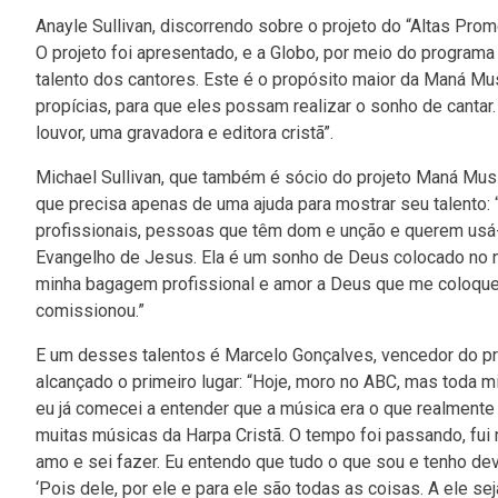
Anayle Sullivan, discorrendo sobre o projeto do “Altas Prom
O projeto foi apresentado, e a Globo, por meio do programa 
talento dos cantores. Este é o propósito maior da Maná Mu
propícias, para que eles possam realizar o sonho de canta
louvor, uma gravadora e editora cristã”.
Michael Sullivan, que também é sócio do projeto Maná Music,
que precisa apenas de uma ajuda para mostrar seu talento:
profissionais, pessoas que têm dom e unção e querem usá-l
Evangelho de Jesus. Ela é um sonho de Deus colocado no 
minha bagagem profissional e amor a Deus que me coloquei
comissionou.”
E um desses talentos é Marcelo Gonçalves, vencedor do pri
alcançado o primeiro lugar: “Hoje, moro no ABC, mas toda m
eu já comecei a entender que a música era o que realmente 
muitas músicas da Harpa Cristã. O tempo foi passando, fui
amo e sei fazer. Eu entendo que tudo o que sou e tenho de
‘Pois dele, por ele e para ele são todas as coisas. A ele se