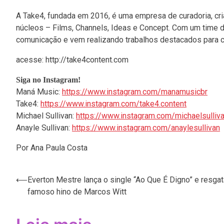
A Take4, fundada em 2016, é uma empresa de curadoria, cri
núcleos – Films, Channels, Ideas e Concept. Com um time d
comunicação e vem realizando trabalhos destacados para cl
acesse: http://take4content.com
Siga no Instagram!
Maná Music:
https://www.instagram.com/manamusicbr
Take4:
https://www.instagram.com/take4.content
Michael Sullivan:
https://www.instagram.com/michaelsulliva
Anayle Sullivan:
https://www.instagram.com/anaylesullivan
Por Ana Paula Costa
⟵
Everton Mestre lança o single “Ao Que É Digno” e resgat
Navegação
famoso hino de Marcos Witt
de
Post