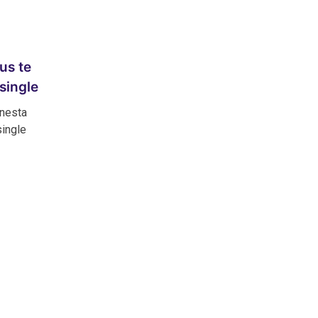
us te
single
 nesta
single