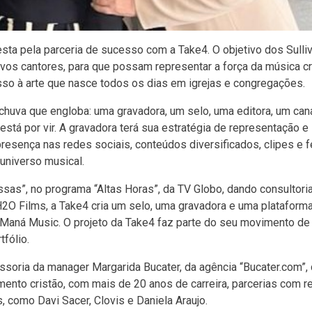
sta pela parceria de sucesso com a Take4. O objetivo dos Sulli
ovos cantores, para que possam representar a força da música cr
o à arte que nasce todos os dias em igrejas e congregações.
huva que engloba: uma gravadora, um selo, uma editora, um canal
stá por vir. A gravadora terá sua estratégia de representação e
resença nas redes sociais, conteúdos diversificados, clipes e fe
universo musical.
sas”, no programa “Altas Horas”, da TV Globo, dando consultori
2O Films, a Take4 cria um selo, uma gravadora e uma plataforma 
 Maná Music. O projeto da Take4 faz parte do seu movimento de
fólio.
oria da manager Margarida Bucater, da agência “Bucater.com”,
ento cristão, com mais de 20 anos de carreira, parcerias com 
 como Davi Sacer, Clovis e Daniela Araujo.