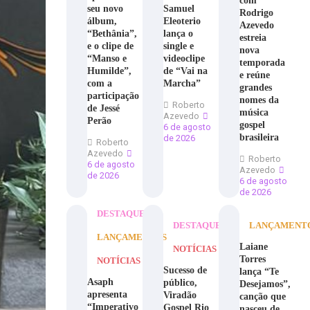
com
seu novo
Samuel
Rodrigo
álbum,
Eleoterio
Azevedo
“Bethânia”,
lança o
estreia
e o clipe de
single e
nova
“Manso e
videoclipe
temporada
Humilde”,
de “Vai na
e reúne
com a
Marcha”
grandes
participação
nomes da
Roberto
de Jessé
música
Azevedo
Perão
gospel
6 de agosto
brasileira
de 2026
Roberto
Azevedo
Roberto
6 de agosto
Azevedo
de 2026
6 de agosto
de 2026
DESTAQUE
DESTAQUE
LANÇAMENT
LANÇAMENTOS
Laiane
NOTÍCIAS
Torres
NOTÍCIAS
Sucesso de
lança “Te
Asaph
público,
Desejamos”,
apresenta
Viradão
canção que
“Imperativo
Gospel Rio
nasceu de