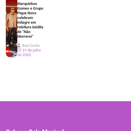
Marquinhos
Gomes e Grupo
Pique Novo
celebram
milagre em
releitura inédita
de “Não
Morrerei”
Ana Costa
31 de julho
de 2026