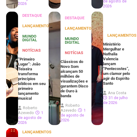
de agosto de
2026
2026
DESTAQUE
DESTAQUE
LANÇAMENTOS
LANÇAMENTOS
LANÇAMENTOS
MUNDO
MUNDO
DIGITAL
DIGITAL
Ministério
Mergulhar e
NOTÍCIAS
NOTÍCIAS
Nathalia
Valencia
“Primeiro
Clássicos do
lançam
Lugar”: João
Novo Som
“Pentecostes”,
Teixeira
alcançam 50
um clamor pelo
transforma
milhões de
agir do Espírito
princípios
visualizações e
Santo
bíblicos em seu
garantem Disco
primeiro
de Ouro à
Ana Costa
lançamento
banda
31 de julho
musical
de 2026
Roberto
Roberto
Azevedo
1
Azevedo
1
de agosto de
de agosto de
2026
2026
LANÇAMENTOS