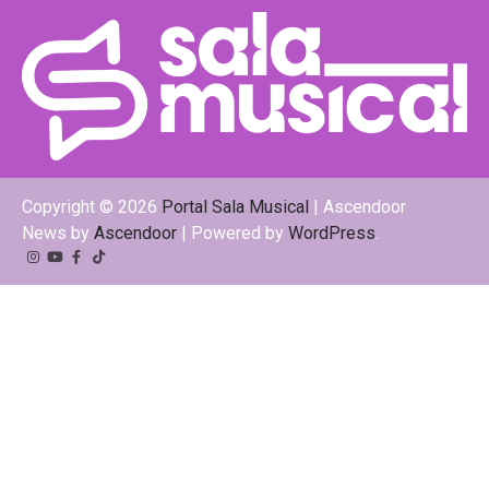
Copyright © 2026
Portal Sala Musical
| Ascendoor
News by
Ascendoor
| Powered by
WordPress
.
Instagram
YouTube
Facebook
Tiktok
Kwai