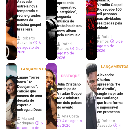
público,
Azevedo
apresenta
Viradão Gospel
estreia nova
“Imperativo
Rio recebe 100
temporada e
Categórico”,
mil pessoas
reúne grandes
segunda
nas atividades
nomes da
música de
realizadas pela
música gospel
trabalho de seu
cidade
brasileira
novo álbum
pela Onimusic
Rafael
Roberto
Ramos
5 de
Azevedo
6
Rafael
agosto de
de agosto de
Ramos
5 de
2026
2026
agosto de
2026
LANÇAMENTOS
LANÇAMENTOS
Alexandre
DESTAQUE
Laiane Torres
Charles
lança “Te
Júlia Cristiano
apresenta “Fé
Desejamos”,
participa do
de Abraão”,
canção que
Viradão Gospel
single inspirado
nasceu de uma
Rio e ministra
na confiança
década de
em dois palcos
que transforma
espera e
do evento
o impossível
entrega a Deus
em promessa
Ana Costa
Manoel
4 de agosto
Roberto
Rodrigues
5
de 2026
Azevedo
4
de agosto de