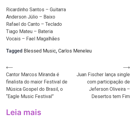
Ricardinho Santos – Guitarra
Anderson Júlio – Baixo
Rafael do Canto – Teclado
Tiago Mateu – Bateria
Vocais – Fael Magalhães
Tagged
Blessed Music
,
Carlos Meneleu
Navegação
⟵
⟶
Cantor Marcos Miranda é
Juan Fischer lança single
de
finalista do maior Festival de
com participação de
Post
Música Gospel do Brasil, o
Jeferson Oliveira –
“Eagle Music Festival”
Desertos tem Fim
Leia mais