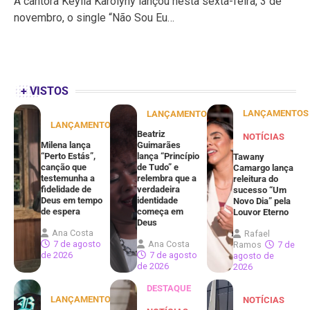
A cantora Keylla Karolyny lançou nesta sexta-feira, 3 de
novembro, o single “Não Sou Eu…
+ VISTOS
LANÇAMENTOS
LANÇAMENTOS
LANÇAMENTOS
Beatriz
NOTÍCIAS
Milena lança
Guimarães
“Perto Estás”,
lança “Princípio
Tawany
canção que
de Tudo” e
Camargo lança
testemunha a
relembra que a
releitura do
fidelidade de
verdadeira
sucesso “Um
Deus em tempo
identidade
Novo Dia” pela
de espera
começa em
Louvor Eterno
Deus
Ana Costa
Rafael
7 de agosto
Ana Costa
Ramos
7 de
de 2026
7 de agosto
agosto de
de 2026
2026
DESTAQUE
LANÇAMENTOS
NOTÍCIAS