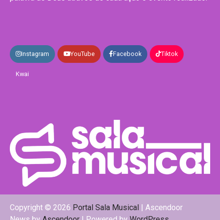
Instagram
YouTube
Facebook
Tiktok
Kwai
Copyright © 2026
Portal Sala Musical
| Ascendoor
News by
Ascendoor
| Powered by
WordPress
.