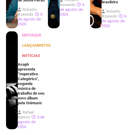
de Jessé Perão
brasileira
Azevedo
6
Roberto
de agosto de
Roberto
Azevedo
6
2026
Azevedo
6
de agosto de
de agosto de
2026
2026
DESTAQUE
LANÇAMENTOS
NOTÍCIAS
Asaph
apresenta
“Imperativo
Categórico”,
segunda
música de
trabalho de seu
novo álbum
pela Onimusic
Rafael
Ramos
5 de
agosto de
2026