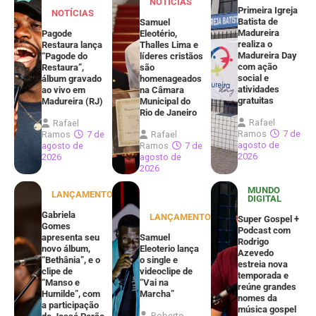
NOTÍCIAS
Primeira Igreja
NOTÍCIAS
Batista de
Samuel
Madureira
Pagode
Eleotério,
realiza o
Restaura lança
Thalles Lima e
Madureira Day
“Pagode do
líderes cristãos
com ação
Restaura”,
são
social e
álbum gravado
homenageados
atividades
ao vivo em
na Câmara
gratuitas
Madureira (RJ)
Municipal do
Rio de Janeiro
Rafael
Rafael
Ramos
7 de
Ramos
7 de
Rafael
agosto de
agosto de
Ramos
7 de
2026
2026
agosto de
2026
MUNDO
LANÇAMENTOS
DIGITAL
Gabriela
LANÇAMENTOS
Super Gospel +
Gomes
Podcast com
apresenta seu
Samuel
Rodrigo
novo álbum,
Eleoterio lança
Azevedo
“Bethânia”, e o
o single e
estreia nova
clipe de
videoclipe de
temporada e
“Manso e
“Vai na
reúne grandes
Humilde”, com
Marcha”
nomes da
a participação
música gospel
Roberto