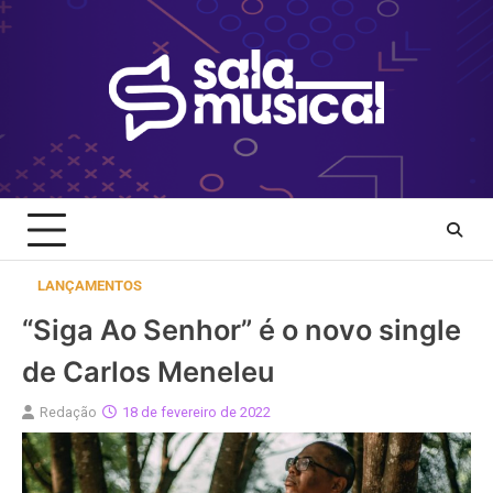
Skip
to
content
LANÇAMENTOS
“Siga Ao Senhor” é o novo single
de Carlos Meneleu
Redação
18 de fevereiro de 2022