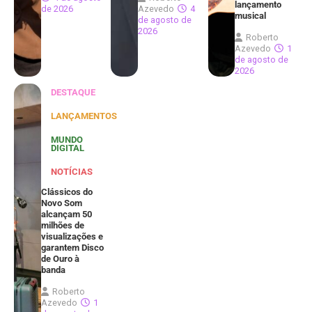
lançamento
de 2026
Azevedo
4
musical
de agosto de
2026
Roberto
Azevedo
1
de agosto de
2026
DESTAQUE
LANÇAMENTOS
MUNDO
DIGITAL
NOTÍCIAS
Clássicos do
Novo Som
alcançam 50
milhões de
visualizações e
garantem Disco
de Ouro à
banda
Roberto
Azevedo
1