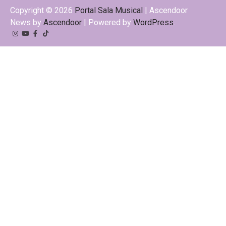
Copyright © 2026
Portal Sala Musical
| Ascendoor
News by
Ascendoor
| Powered by
WordPress
.
Instagram
YouTube
Facebook
Tiktok
Kwai