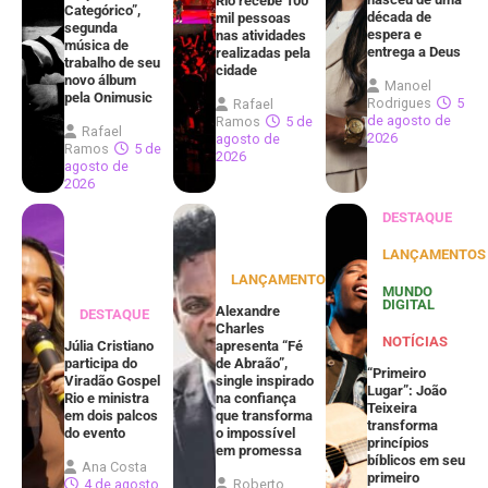
Rio recebe 100
Categórico”,
década de
mil pessoas
segunda
espera e
nas atividades
música de
entrega a Deus
realizadas pela
trabalho de seu
cidade
novo álbum
Manoel
pela Onimusic
Rodrigues
5
Rafael
de agosto de
Ramos
5 de
Rafael
2026
agosto de
Ramos
5 de
2026
agosto de
2026
DESTAQUE
LANÇAMENTOS
LANÇAMENTOS
MUNDO
DIGITAL
Alexandre
DESTAQUE
Charles
NOTÍCIAS
Júlia Cristiano
apresenta “Fé
participa do
de Abraão”,
“Primeiro
Viradão Gospel
single inspirado
Lugar”: João
Rio e ministra
na confiança
Teixeira
em dois palcos
que transforma
transforma
do evento
o impossível
princípios
em promessa
bíblicos em seu
Ana Costa
primeiro
4 de agosto
Roberto