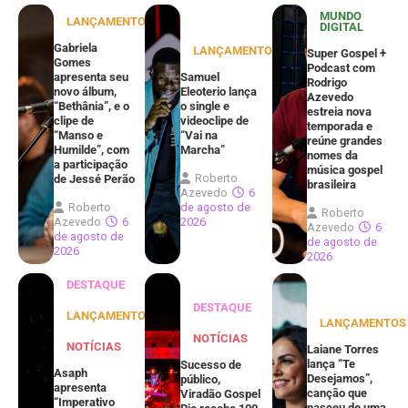
MUNDO
LANÇAMENTOS
DIGITAL
Gabriela
LANÇAMENTOS
Super Gospel +
Gomes
Podcast com
apresenta seu
Samuel
Rodrigo
novo álbum,
Eleoterio lança
Azevedo
“Bethânia”, e o
o single e
estreia nova
clipe de
videoclipe de
temporada e
“Manso e
“Vai na
reúne grandes
Humilde”, com
Marcha”
nomes da
a participação
música gospel
Roberto
de Jessé Perão
brasileira
Azevedo
6
Roberto
de agosto de
Roberto
Azevedo
6
2026
Azevedo
6
de agosto de
de agosto de
2026
2026
DESTAQUE
DESTAQUE
LANÇAMENTOS
LANÇAMENTOS
NOTÍCIAS
NOTÍCIAS
Laiane Torres
lança “Te
Sucesso de
Asaph
Desejamos”,
público,
apresenta
canção que
Viradão Gospel
“Imperativo
nasceu de uma