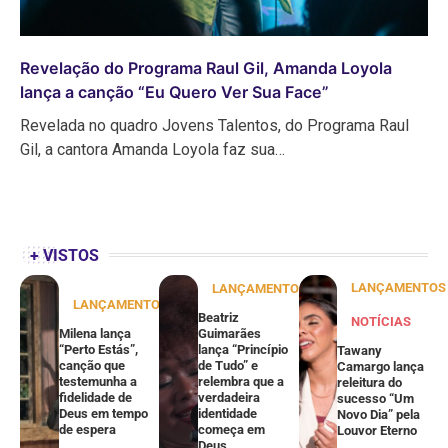
Revelação do Programa Raul Gil, Amanda Loyola
lança a canção “Eu Quero Ver Sua Face”
Revelada no quadro Jovens Talentos, do Programa Raul
Gil, a cantora Amanda Loyola faz sua…
+ VISTOS
LANÇAMENTOS
LANÇAMENTOS
LANÇAMENTOS
Beatriz
NOTÍCIAS
Milena lança
Guimarães
“Perto Estás”,
lança “Princípio
Tawany
canção que
de Tudo” e
Camargo lança
testemunha a
relembra que a
releitura do
fidelidade de
verdadeira
sucesso “Um
Deus em tempo
identidade
Novo Dia” pela
de espera
começa em
Louvor Eterno
Deus