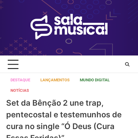
Skip
to
content
DESTAQUE
LANÇAMENTOS
MUNDO DIGITAL
NOTÍCIAS
Set da Bênção 2 une trap,
pentecostal e testemunhos de
cura no single “Ó Deus (Cura
Essas Feridas)”