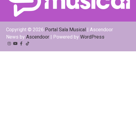
Copyright © 2026
Portal Sala Musical
| Ascendoor
News by
Ascendoor
| Powered by
WordPress
.
Instagram
YouTube
Facebook
Tiktok
Kwai