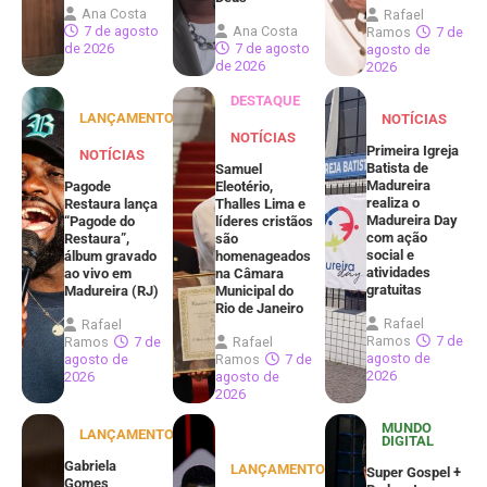
Ana Costa
Rafael
7 de agosto
Ana Costa
Ramos
7 de
de 2026
7 de agosto
agosto de
de 2026
2026
DESTAQUE
LANÇAMENTOS
NOTÍCIAS
NOTÍCIAS
Primeira Igreja
NOTÍCIAS
Batista de
Samuel
Madureira
Pagode
Eleotério,
realiza o
Restaura lança
Thalles Lima e
Madureira Day
“Pagode do
líderes cristãos
com ação
Restaura”,
são
social e
álbum gravado
homenageados
atividades
ao vivo em
na Câmara
gratuitas
Madureira (RJ)
Municipal do
Rio de Janeiro
Rafael
Rafael
Ramos
7 de
Ramos
7 de
Rafael
agosto de
agosto de
Ramos
7 de
2026
2026
agosto de
2026
MUNDO
LANÇAMENTOS
DIGITAL
Gabriela
LANÇAMENTOS
Super Gospel +
Gomes