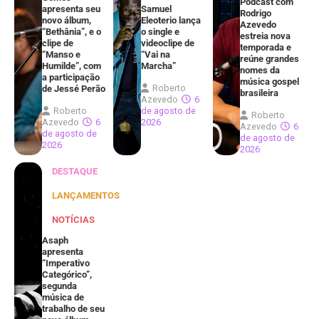
Podcast com
apresenta seu
Samuel
Rodrigo
novo álbum,
Eleoterio lança
Azevedo
“Bethânia”, e o
o single e
estreia nova
clipe de
videoclipe de
temporada e
“Manso e
“Vai na
reúne grandes
Humilde”, com
Marcha”
nomes da
a participação
música gospel
Roberto
de Jessé Perão
brasileira
Azevedo
6
Roberto
de agosto de
Roberto
Azevedo
6
2026
Azevedo
6
de agosto de
de agosto de
2026
2026
DESTAQUE
LANÇAMENTOS
NOTÍCIAS
Asaph
apresenta
“Imperativo
Categórico”,
segunda
música de
trabalho de seu