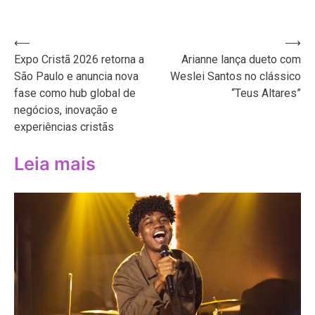
Navegação
⟵
⟶
Expo Cristã 2026 retorna a
Arianne lança dueto com
de
São Paulo e anuncia nova
Weslei Santos no clássico
Post
fase como hub global de
“Teus Altares”
negócios, inovação e
experiências cristãs
Leia mais