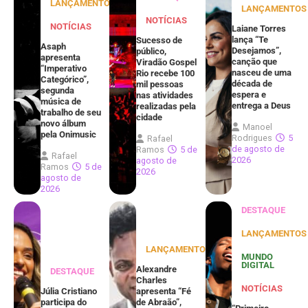
LANÇAMENTOS
LANÇAMENTOS
NOTÍCIAS
NOTÍCIAS
Laiane Torres
lança “Te
Sucesso de
Asaph
Desejamos”,
público,
apresenta
canção que
Viradão Gospel
“Imperativo
nasceu de uma
Rio recebe 100
Categórico”,
década de
mil pessoas
segunda
espera e
nas atividades
música de
entrega a Deus
realizadas pela
trabalho de seu
cidade
novo álbum
Manoel
pela Onimusic
Rodrigues
5
Rafael
de agosto de
Ramos
5 de
Rafael
2026
agosto de
Ramos
5 de
2026
agosto de
2026
DESTAQUE
LANÇAMENTOS
LANÇAMENTOS
MUNDO
DIGITAL
Alexandre
DESTAQUE
Charles
NOTÍCIAS
Júlia Cristiano
apresenta “Fé
participa do
de Abraão”,