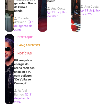
Santo
garantem Disco
Ana Costa
de Ouro à
Ana Costa
31 de julho
banda
31 de julho
de 2026
de 2026
Roberto
Azevedo
1
de agosto de
2026
DESTAQUE
LANÇAMENTOS
NOTÍCIAS
PG resgata a
energia do
arena rock dos
anos 80 e 90
com o álbum
“De Volta ao
Começo”
Rafael
Ramos
31
de julho de
2026