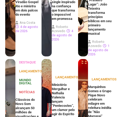
“Primeiro
Viradão Gospel
single inspirado
Lugar”: João
Rio e ministra
na confiança
Teixeira
em dois palcos
que transforma
transforma
do evento
o impossível
princípios
em promessa
bíblicos em seu
Ana Costa
primeiro
4 de agosto
Roberto
lançamento
de 2026
Azevedo
4
musical
de agosto de
2026
Roberto
Azevedo
1
de agosto de
2026
DESTAQUE
LANÇAMENTOS
LANÇAMENTOS
LANÇAMENTOS
MUNDO
DIGITAL
Ministério
Marquinhos
Mergulhar e
Gomes e Grupo
NOTÍCIAS
Nathalia
Pique Novo
Valencia
celebram
Clássicos do
lançam
milagre em
Novo Som
“Pentecostes”,
releitura inédita
alcançam 50
um clamor pelo
de “Não
milhões de
agir do Espírito
Morrerei”
visualizações e