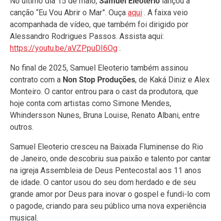
No último dia 15 de maio,
Samuel Eleoterio
lançou a
canção “Eu Vou Abrir o Mar”. Ouça
aqui
. A faixa veio
acompanhada de vídeo, que também foi dirigido por
Alessandro Rodrigues Passos. Assista aqui:
https://youtu.be/aVZPpuDI6Og
.
No final de 2025, Samuel Eleoterio também assinou
contrato com a
Non Stop Produções
, de Kaká Diniz e Alex
Monteiro. O cantor entrou para o cast da produtora, que
hoje conta com artistas como Simone Mendes,
Whindersson Nunes, Bruna Louise, Renato Albani, entre
outros.
Samuel Eleoterio cresceu na Baixada Fluminense do Rio
de Janeiro, onde descobriu sua paixão e talento por cantar
na igreja Assembleia de Deus Pentecostal aos 11 anos
de idade. O cantor usou do seu dom herdado e de seu
grande amor por Deus para inovar o gospel e fundi-lo com
o pagode, criando para seu público uma nova experiência
musical.