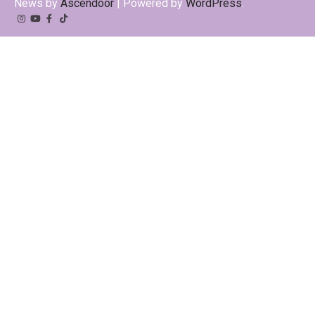
News by
Ascendoor
| Powered by
WordPress
.
Instagram
YouTube
Facebook
Tiktok
Kwai