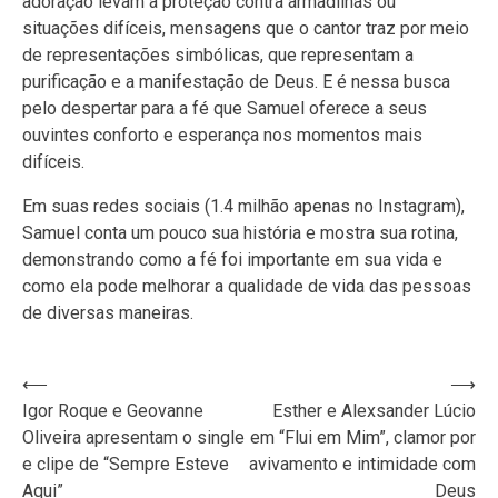
adoração levam a proteção contra armadilhas ou
situações difíceis, mensagens que o cantor traz por meio
de representações simbólicas, que representam a
purificação e a manifestação de Deus. E é nessa busca
pelo despertar para a fé que Samuel oferece a seus
ouvintes conforto e esperança nos momentos mais
difíceis.
Em suas redes sociais (1.4 milhão apenas no Instagram),
Samuel conta um pouco sua história e mostra sua rotina,
demonstrando como a fé foi importante em sua vida e
como ela pode melhorar a qualidade de vida das pessoas
de diversas maneiras.
Navegação
⟵
⟶
Igor Roque e Geovanne
Esther e Alexsander Lúcio
de
Oliveira apresentam o single
em “Flui em Mim”, clamor por
Post
e clipe de “Sempre Esteve
avivamento e intimidade com
Aqui”
Deus