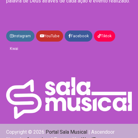
palavra de Deus através de cada ação e evento realizado.
Instagram
YouTube
Facebook
Tiktok
Kwai
Copyright © 2026
Portal Sala Musical
| Ascendoor