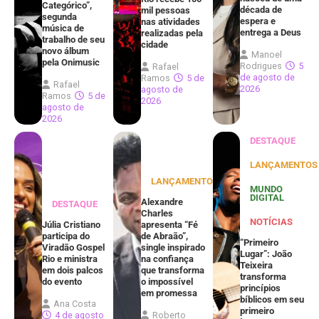
Categórico”,
década de
mil pessoas
segunda
espera e
nas atividades
música de
entrega a Deus
realizadas pela
trabalho de seu
cidade
novo álbum
Manoel
pela Onimusic
Rodrigues
5
Rafael
de agosto de
Ramos
5 de
Rafael
2026
agosto de
Ramos
5 de
2026
agosto de
2026
DESTAQUE
LANÇAMENTOS
LANÇAMENTOS
MUNDO
DIGITAL
Alexandre
DESTAQUE
Charles
NOTÍCIAS
Júlia Cristiano
apresenta “Fé
participa do
de Abraão”,
“Primeiro
Viradão Gospel
single inspirado
Lugar”: João
Rio e ministra
na confiança
Teixeira
em dois palcos
que transforma
transforma
do evento
o impossível
princípios
em promessa
bíblicos em seu
Ana Costa
primeiro
4 de agosto
Roberto