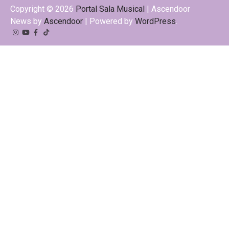
Copyright © 2026
Portal Sala Musical
| Ascendoor
News by
Ascendoor
| Powered by
WordPress
.
Instagram
YouTube
Facebook
Tiktok
Kwai