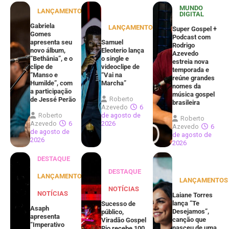
MUNDO
LANÇAMENTOS
DIGITAL
Gabriela
LANÇAMENTOS
Super Gospel +
Gomes
Podcast com
apresenta seu
Samuel
Rodrigo
novo álbum,
Eleoterio lança
Azevedo
“Bethânia”, e o
o single e
estreia nova
clipe de
videoclipe de
temporada e
“Manso e
“Vai na
reúne grandes
Humilde”, com
Marcha”
nomes da
a participação
música gospel
Roberto
de Jessé Perão
brasileira
Azevedo
6
Roberto
de agosto de
Roberto
Azevedo
6
2026
Azevedo
6
de agosto de
de agosto de
2026
2026
DESTAQUE
DESTAQUE
LANÇAMENTOS
LANÇAMENTOS
NOTÍCIAS
NOTÍCIAS
Laiane Torres
lança “Te
Sucesso de
Asaph
Desejamos”,
público,
apresenta
canção que
Viradão Gospel
“Imperativo
nasceu de uma
Rio recebe 100