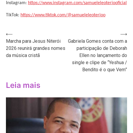
Instagram:
https://www.instagram.com/samueleleoteriooficial
TikTok:
https://www.tiktok.com/@samueleleoterioo
Navegação
⟵
⟶
Marcha para Jesus Niterói
Gabriela Gomes conta com a
de
2026 reunirá grandes nomes
participação de Deborah
Post
da música cristã
Ellen no lançamento do
single e clipe de “Yeshua /
Bendito é o que Vem”
Leia mais