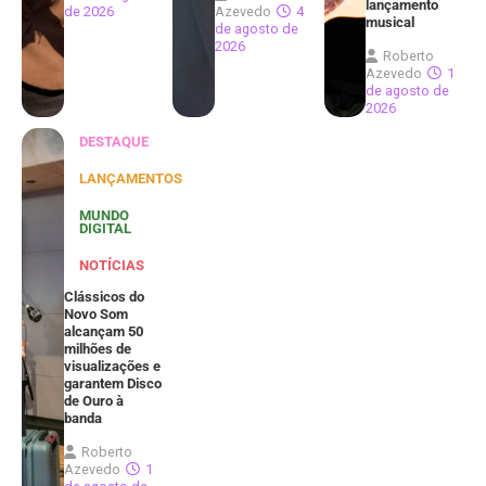
lançamento
de 2026
Azevedo
4
musical
de agosto de
2026
Roberto
Azevedo
1
de agosto de
2026
DESTAQUE
LANÇAMENTOS
MUNDO
DIGITAL
NOTÍCIAS
Clássicos do
Novo Som
alcançam 50
milhões de
visualizações e
garantem Disco
de Ouro à
banda
Roberto
Azevedo
1