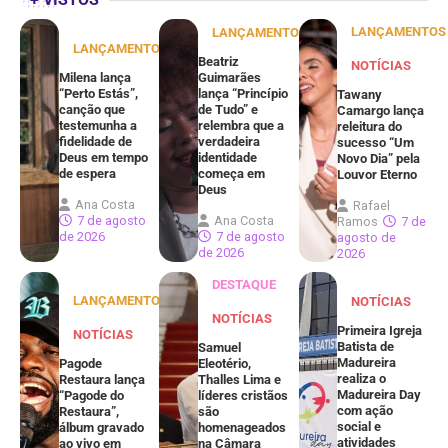
LANÇAMENTOS
LANÇAMENTOS
LANÇAMENTOS
Beatriz
NOTÍCIAS
Milena lança
Guimarães
“Perto Estás”,
lança “Princípio
Tawany
canção que
de Tudo” e
Camargo lança
testemunha a
relembra que a
releitura do
fidelidade de
verdadeira
sucesso “Um
Deus em tempo
identidade
Novo Dia” pela
de espera
começa em
Louvor Eterno
Deus
Ana Costa
Rafael
7 de agosto
Ana Costa
Ramos
7 de
de 2026
7 de agosto
agosto de
de 2026
2026
DESTAQUE
LANÇAMENTOS
NOTÍCIAS
NOTÍCIAS
Primeira Igreja
NOTÍCIAS
Batista de
Samuel
Madureira
Pagode
Eleotério,
realiza o
Restaura lança
Thalles Lima e
Madureira Day
“Pagode do
líderes cristãos
com ação
Restaura”,
são
social e
álbum gravado
homenageados
atividades
ao vivo em
na Câmara