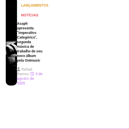
LANÇAMENTOS
NOTÍCIAS
Asaph
apresenta
“Imperativo
Categórico”,
segunda
música de
trabalho de seu
novo álbum
pela Onimusic
Rafael
Ramos
5 de
agosto de
2026