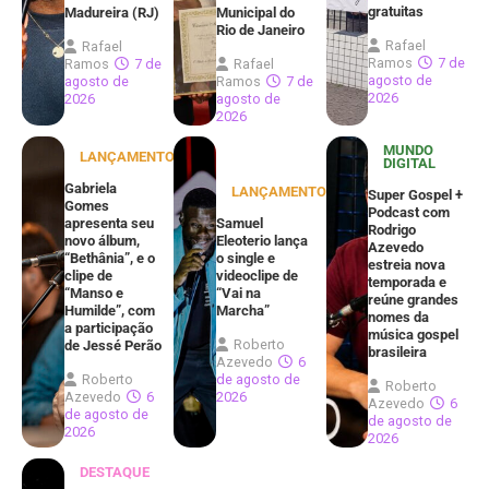
gratuitas
Madureira (RJ)
Municipal do
Rio de Janeiro
Rafael
Rafael
Ramos
7 de
Ramos
7 de
Rafael
agosto de
agosto de
Ramos
7 de
2026
2026
agosto de
2026
MUNDO
LANÇAMENTOS
DIGITAL
Gabriela
LANÇAMENTOS
Super Gospel +
Gomes
Podcast com
apresenta seu
Samuel
Rodrigo
novo álbum,
Eleoterio lança
Azevedo
“Bethânia”, e o
o single e
estreia nova
clipe de
videoclipe de
temporada e
“Manso e
“Vai na
reúne grandes
Humilde”, com
Marcha”
nomes da
a participação
música gospel
Roberto
de Jessé Perão
brasileira
Azevedo
6
Roberto
de agosto de
Roberto
Azevedo
6
2026
Azevedo
6
de agosto de
de agosto de
2026
2026
DESTAQUE