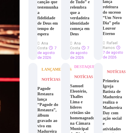
lança
canção que
de Tudo” e
releitura
testemunha
relembra
do sucesso
a
que a
“Um Novo
fidelidade
verdadeira
Dia” pela
de Deus em
identidade
Louvor
tempo de
começa em
Eterno
espera
Deus
Rafael
Ana
Ana
Ramos
Costa
7
Costa
7
7 de agosto
de agosto
de agosto
de 2026
de 2026
de 2026
DESTAQUE
LANÇAMENTOS
NOTÍCIAS
NOTÍCIAS
NOTÍCIAS
Primeira
Samuel
Igreja
Pagode
Eleotério,
Batista de
Restaura
Thalles
Madureira
lança
Lima e
realiza o
“Pagode do
líderes
Madureira
Restaura”,
cristãos são
Day com
álbum
homenageados
ação social
gravado ao
na Câmara
e
vivo em
Municipal
atividades
Madureira