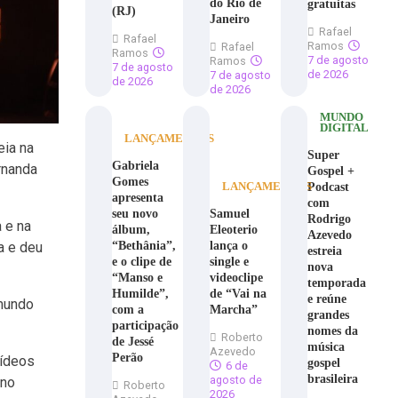
do Rio de
gratuitas
(RJ)
Janeiro
Rafael
Rafael
Ramos
Rafael
Ramos
7 de agosto
Ramos
7 de agosto
de 2026
7 de agosto
de 2026
de 2026
MUNDO
DIGITAL
LANÇAMENTOS
eia na
Super
Gabriela
rnanda
Gospel +
Gomes
Podcast
LANÇAMENTOS
apresenta
com
seu novo
Samuel
Rodrigo
 e na
álbum,
Eleoterio
Azevedo
“Bethânia”,
lança o
a e deu
estreia
e o clipe de
single e
nova
“Manso e
videoclipe
temporada
Humilde”,
de “Vai na
e reúne
 mundo
com a
Marcha”
grandes
participação
nomes da
Roberto
de Jessé
música
Azevedo
Perão
vídeos
gospel
6 de
brasileira
agosto de
 no
Roberto
2026