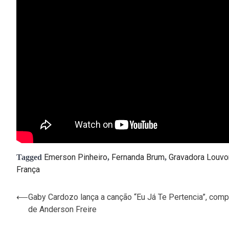
Emerson Pinheiro
Fernanda Brum
Gravadora Louvo
Tagged
,
,
França
⟵
Gaby Cardozo lança a canção “Eu Já Te Pertencia”, com
Navegação
de Anderson Freire
de