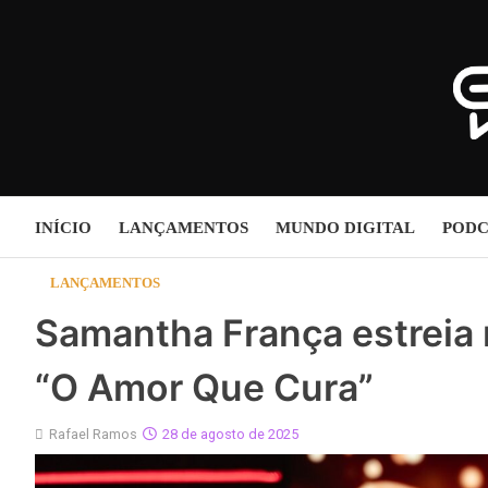
Skip
to
content
INÍCIO
LANÇAMENTOS
MUNDO DIGITAL
PODC
LANÇAMENTOS
Samantha França estreia
“O Amor Que Cura”
Rafael Ramos
28 de agosto de 2025