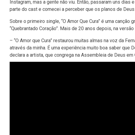
Instagram, mas a gente não viu. Então, passaram uns dias e
parte do cast e comecei a perceber que os planos de Deu
Sobre o primeiro single, “O Amor Que Cura” é uma canção 
“Quebrantado Coração”. Mais de 20 anos depois, na versão
– “O Amor que Cura” restaurou muitas almas na voz da Fe
através da minha. É uma experiência muito boa saber que D
declara a artista, que congrega na Assembleia de Deus em 