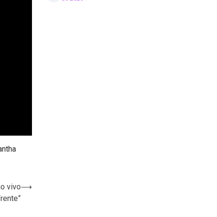
ntha
o vivo
⟶
rente”