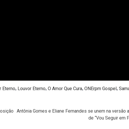
r Eterno
Louvor Eterno
O Amor Que Cura
ONErpm Gospel
Sama
,
,
,
,
posição
Antônia Gomes e Eliane Fernandes se unem na versão a
de “Vou Seguir em F