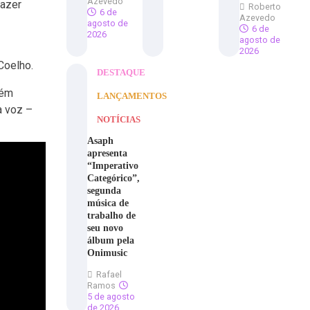
Azevedo
fazer
Roberto
6 de
Azevedo
agosto de
6 de
2026
agosto de
2026
Coelho.
DESTAQUE
bém
LANÇAMENTOS
a voz –
NOTÍCIAS
Asaph
apresenta
“Imperativo
Categórico”,
segunda
música de
trabalho de
seu novo
álbum pela
Onimusic
Rafael
Ramos
5 de agosto
de 2026