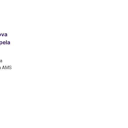
ova
pela
ra
ra AMS