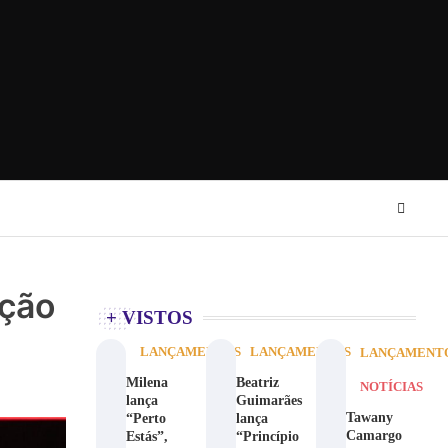
nção
+ VISTOS
LANÇAMENTOS
LANÇAMENTOS
LANÇAMENT
Milena
Beatriz
NOTÍCIAS
lança
Guimarães
Tawany
“Perto
lança
Camargo
Estás”,
“Princípio