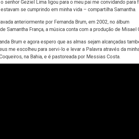
 o senhor Geziel Lima ligou para o meu pai me convidando para 
s estavam se cumprindo em minha vida – compartilha Samantha.
gravada anteriormente por Fernanda Brum, em 2002, no álbum
 de Samantha França, a música conta com a produção de Misael 
rnanda Brum e agora espero que as almas sejam alcançadas tam
eus me escolheu para servi-lo e levar a Palavra através da minh
Coqueiros, na Bahia, e é pastoreada por Messias Costa.