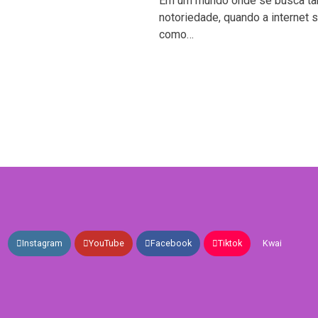
Em um mundo onde se busca tan
notoriedade, quando a internet 
como…
Instagram
YouTube
Facebook
Tiktok
Kwai