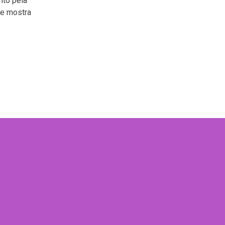
to pela
se mostra