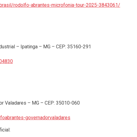
-brasil/rodolfo-abrantes-microfonia-tour-2025-3843061/
dustrial – Ipatinga – MG – CEP: 35160-291
304830
dor Valadares – MG – CEP: 35010-060
lfoabrantes-governadorvaladares
cial: