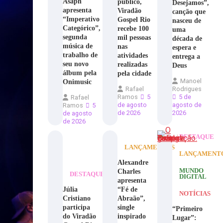
Asaph
público,
Desejamos”,
apresenta
Viradão
canção que
“Imperativo
Gospel Rio
nasceu de
Categórico”,
recebe 100
uma
segunda
mil pessoas
década de
música de
nas
espera e
trabalho de
atividades
entrega a
seu novo
realizadas
Deus
álbum pela
pela cidade
Manoel
Onimusic
Rafael
Rodrigues
Ramos
5
5 de
Rafael
de agosto
agosto de
Ramos
5
de 2026
2026
de agosto
de 2026
DESTAQUE
LANÇAMENTOS
LANÇAMENT
Alexandre
Charles
MUNDO
DESTAQUE
DIGITAL
apresenta
Júlia
“Fé de
NOTÍCIAS
Cristiano
Abraão”,
participa
single
“Primeiro
do Viradão
inspirado
Lugar”: