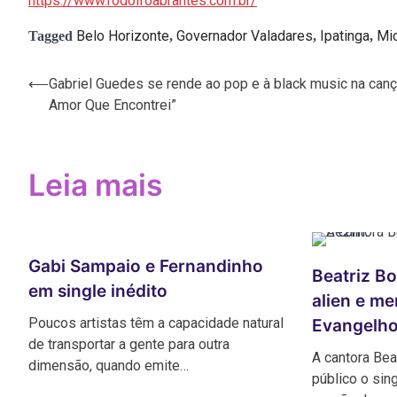
https://www.rodolfoabrantes.com.br/
Belo Horizonte
Governador Valadares
Ipatinga
Mic
Tagged
,
,
,
⟵
Gabriel Guedes se rende ao pop e à black music na can
Navegação
Amor Que Encontrei”
de
Post
Leia mais
Gabi Sampaio e Fernandinho
Beatriz Bo
em single inédito
alien e m
Poucos artistas têm a capacidade natural
Evangelho
de transportar a gente para outra
A cantora Bea
dimensão, quando emite…
público o sing