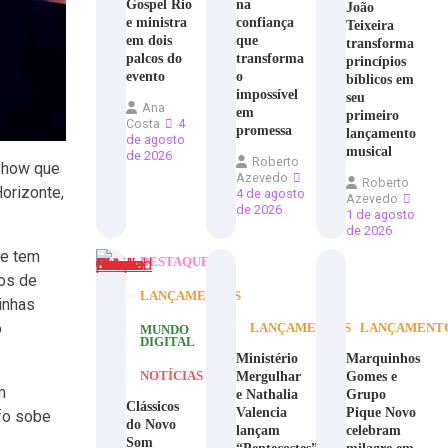
Gospel Rio
na
João
e ministra
confiança
Teixeira
em dois
que
transforma
palcos do
transforma
princípios
evento
o
bíblicos em
impossível
seu
Ana
em
primeiro
Costa
4
promessa
lançamento
de agosto
musical
de 2026
Roberto
 show que
Azevedo
Roberto
Horizonte,
4 de agosto
Azevedo
de 2026
1 de agosto
de 2026
 e tem
DESTAQUE
nos de
LANÇAMENTOS
inhas
o
LANÇAMENTOS
LANÇAMENT
MUNDO
DIGITAL
Ministério
Marquinhos
Mergulhar
Gomes e
NOTÍCIAS
m
e Nathalia
Grupo
Clássicos
Valencia
Pique Novo
lfo sobe
do Novo
lançam
celebram
Som