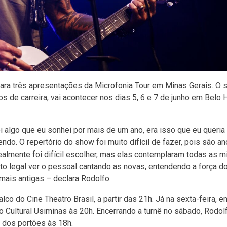
para três apresentações da Microfonia Tour em Minas Gerais. O
 de carreira, vai acontecer nos dias 5, 6 e 7 de junho em Belo 
i algo que eu sonhei por mais de um ano, era isso que eu queria
ndo. O repertório do show foi muito difícil de fazer, pois são a
ealmente foi difícil escolher, mas elas contemplaram todas as m
to legal ver o pessoal cantando as novas, entendendo a força d
ais antigas – declara Rodolfo.
lco do Cine Theatro Brasil, a partir das 21h. Já na sexta-feira, e
ro Cultural Usiminas às 20h. Encerrando a turnê no sábado, Rodo
 dos portões às 18h.