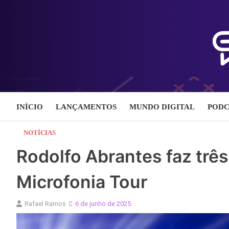
Skip
to
content
INÍCIO
LANÇAMENTOS
MUNDO DIGITAL
PODC
NOTÍCIAS
Rodolfo Abrantes faz trê
Microfonia Tour
Rafael Ramos
6 de junho de 2025