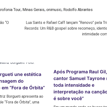
rofonia Tour
Minas Gerais
onimusic
Rodolfo Abrantes
,
,
,
ção “O
Lua Sants e Rafael Caff lançam “Renovo” pela Tr
Records: Um R&B gospel sobre recomeço, identi
intimidade co
Após Programa Raul Gil
rgueti une estética
cantor Samuel Tayrone
ensagem do
toda intensidade e
 em “Fora de Órbita”
interpretação na cançã
triz Borgueti apresenta ao
é sobre você”
le “Fora de Órbita”, uma