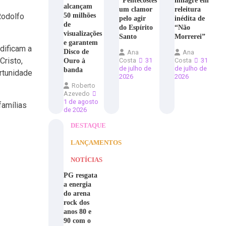
“Pentecostes”,
milagre em
alcançam
um clamor
releitura
50 milhões
Rodolfo
pelo agir
inédita de
de
do Espírito
“Não
visualizações
Santo
Morrerei”
e garantem
dificam a
Disco de
Ana
Ana
Cristo,
Ouro à
Costa
31
Costa
31
de julho de
de julho de
banda
rtunidade
2026
2026
Roberto
Azevedo
1 de agosto
famílias
de 2026
DESTAQUE
LANÇAMENTOS
NOTÍCIAS
PG resgata
a energia
do arena
rock dos
anos 80 e
90 com o