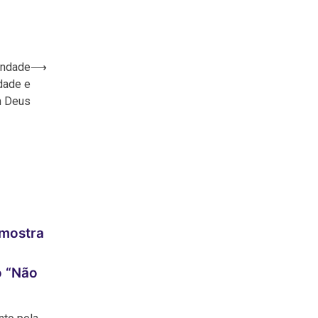
indade
⟶
dade e
m Deus
,
 mostra
o “Não