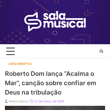
Skip
to
content
LANÇAMENTOS
Roberto Dom lança “Acalma o
Mar”, canção sobre confiar em
Deus na tribulação
Niwton Barros
21 de março de 2024