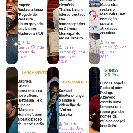
Samuel
Madureira
Pagode
Eleotério,
realiza o
Restaura lança
Thalles Lima e
Madureira Day
“Pagode do
líderes cristãos
com ação
Restaura”,
são
social e
álbum gravado
homenageados
atividades
ao vivo em
na Câmara
gratuitas
Madureira (RJ)
Municipal do
Rio de Janeiro
Rafael
Rafael
Ramos
7 de
Ramos
7 de
Rafael
agosto de
agosto de
Ramos
7 de
2026
2026
agosto de
2026
MUNDO
LANÇAMENTOS
DIGITAL
Gabriela
LANÇAMENTOS
Super Gospel +
Gomes
Podcast com
apresenta seu
Samuel
Rodrigo
novo álbum,
Eleoterio lança
Azevedo
“Bethânia”, e o
o single e
estreia nova
clipe de
videoclipe de
temporada e
“Manso e
“Vai na
reúne grandes
Humilde”, com
Marcha”
nomes da
a participação
música gospel
Roberto
de Jessé Perão
brasileira
Azevedo
6