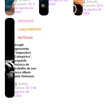
Roberto
de agosto de
Roberto
Azevedo
6
2026
Azevedo
6
de agosto de
de agosto de
2026
2026
DESTAQUE
LANÇAMENTOS
NOTÍCIAS
Asaph
apresenta
“Imperativo
Categórico”,
segunda
música de
trabalho de seu
novo álbum
pela Onimusic
Rafael
Ramos
5 de
agosto de
2026