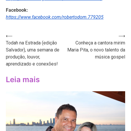
Facebook:
https://www.facebook.com/robertodom.779205
Navegação
⟵
⟶
Todah na Estrada (edição
Conheça a cantora mirim
de
Salvador), uma semana de
Maria Pita, o novo talento da
Post
produção, louvor,
música gospel
aprendizado e conexões!
Leia mais