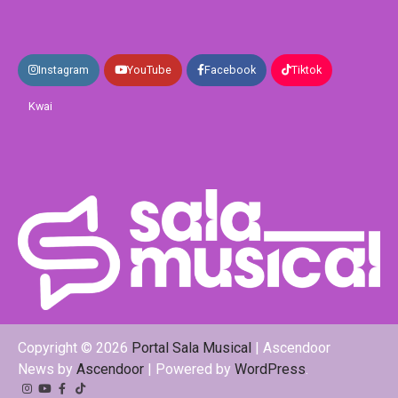
Instagram
YouTube
Facebook
Tiktok
Kwai
Copyright © 2026
Portal Sala Musical
| Ascendoor
News by
Ascendoor
| Powered by
WordPress
.
Instagram
YouTube
Facebook
Tiktok
Kwai