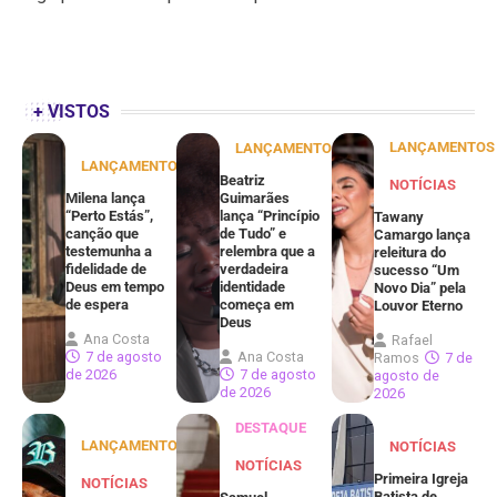
+ VISTOS
LANÇAMENTOS
LANÇAMENTOS
LANÇAMENTOS
Beatriz
NOTÍCIAS
Milena lança
Guimarães
“Perto Estás”,
lança “Princípio
Tawany
canção que
de Tudo” e
Camargo lança
testemunha a
relembra que a
releitura do
fidelidade de
verdadeira
sucesso “Um
Deus em tempo
identidade
Novo Dia” pela
de espera
começa em
Louvor Eterno
Deus
Ana Costa
Rafael
7 de agosto
Ana Costa
Ramos
7 de
de 2026
7 de agosto
agosto de
de 2026
2026
DESTAQUE
LANÇAMENTOS
NOTÍCIAS
NOTÍCIAS
Primeira Igreja
NOTÍCIAS
Batista de