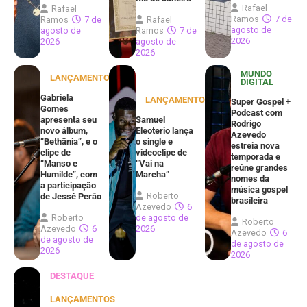
Rafael
Rafael
Ramos
7 de
Ramos
7 de
Rafael
agosto de
agosto de
Ramos
7 de
2026
2026
agosto de
2026
MUNDO
LANÇAMENTOS
DIGITAL
Gabriela
LANÇAMENTOS
Super Gospel +
Gomes
Podcast com
apresenta seu
Samuel
Rodrigo
novo álbum,
Eleoterio lança
Azevedo
“Bethânia”, e o
o single e
estreia nova
clipe de
videoclipe de
temporada e
“Manso e
“Vai na
reúne grandes
Humilde”, com
Marcha”
nomes da
a participação
música gospel
Roberto
de Jessé Perão
brasileira
Azevedo
6
Roberto
de agosto de
Roberto
Azevedo
6
2026
Azevedo
6
de agosto de
de agosto de
2026
2026
DESTAQUE
LANÇAMENTOS