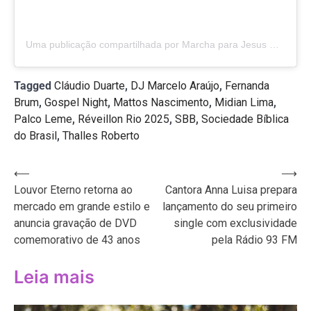
Uma publicação compartilhada por Marcha para Jesus Rio de Janeiro (@marchaparajesusriodejaneiro)
Tagged
Cláudio Duarte
,
DJ Marcelo Araújo
,
Fernanda
Brum
,
Gospel Night
,
Mattos Nascimento
,
Midian Lima
,
Palco Leme
,
Réveillon Rio 2025
,
SBB
,
Sociedade Bíblica
do Brasil
,
Thalles Roberto
Navegação
⟵
⟶
Louvor Eterno retorna ao
Cantora Anna Luisa prepara
de
mercado em grande estilo e
lançamento do seu primeiro
Post
anuncia gravação de DVD
single com exclusividade
comemorativo de 43 anos
pela Rádio 93 FM
Leia mais