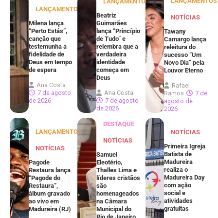
LANÇAMENTOS
LANÇAMENTOS
LANÇAMENTOS
Beatriz
NOTÍCIAS
Milena lança
Guimarães
“Perto Estás”,
lança “Princípio
Tawany
canção que
de Tudo” e
Camargo lança
testemunha a
relembra que a
releitura do
fidelidade de
verdadeira
sucesso “Um
Deus em tempo
identidade
Novo Dia” pela
de espera
começa em
Louvor Eterno
Deus
Ana Costa
Rafael
7 de agosto
Ana Costa
Ramos
7 de
de 2026
7 de agosto
agosto de
de 2026
2026
DESTAQUE
LANÇAMENTOS
NOTÍCIAS
NOTÍCIAS
Primeira Igreja
NOTÍCIAS
Batista de
Samuel
Madureira
Pagode
Eleotério,
realiza o
Restaura lança
Thalles Lima e
Madureira Day
“Pagode do
líderes cristãos
com ação
Restaura”,
são
social e
álbum gravado
homenageados
atividades
ao vivo em
na Câmara
gratuitas
Madureira (RJ)
Municipal do
Rio de Janeiro