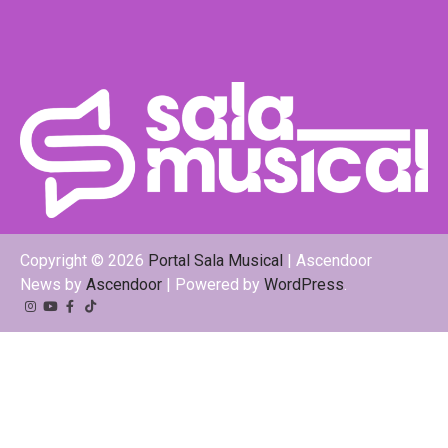
Copyright © 2026
Portal Sala Musical
| Ascendoor
News by
Ascendoor
| Powered by
WordPress
.
Instagram
YouTube
Facebook
Tiktok
Kwai