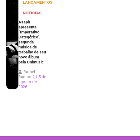
LANÇAMENTOS
NOTÍCIAS
Asaph
apresenta
“Imperativo
Categórico”,
segunda
música de
trabalho de seu
novo álbum
pela Onimusic
Rafael
Ramos
5 de
agosto de
2026