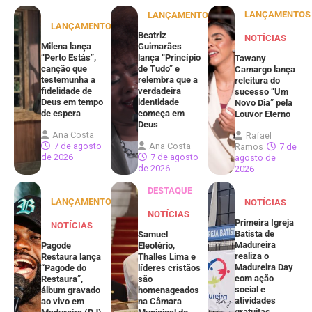
LANÇAMENTOS
LANÇAMENTOS
LANÇAMENTOS
Beatriz
NOTÍCIAS
Milena lança
Guimarães
“Perto Estás”,
lança “Princípio
Tawany
canção que
de Tudo” e
Camargo lança
testemunha a
relembra que a
releitura do
fidelidade de
verdadeira
sucesso “Um
Deus em tempo
identidade
Novo Dia” pela
de espera
começa em
Louvor Eterno
Deus
Ana Costa
Rafael
7 de agosto
Ana Costa
Ramos
7 de
de 2026
7 de agosto
agosto de
de 2026
2026
DESTAQUE
LANÇAMENTOS
NOTÍCIAS
NOTÍCIAS
Primeira Igreja
NOTÍCIAS
Batista de
Samuel
Madureira
Pagode
Eleotério,
realiza o
Restaura lança
Thalles Lima e
Madureira Day
“Pagode do
líderes cristãos
com ação
Restaura”,
são
social e
álbum gravado
homenageados
atividades
ao vivo em
na Câmara
gratuitas