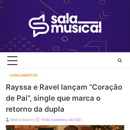
Skip
to
content
LANÇAMENTOS
Rayssa e Ravel lançam “Coração
de Pai”, single que marca o
retorno da dupla
Niwton Barros
19 de novembro de 2021