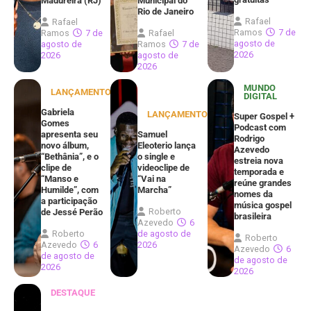
Madureira (RJ)
Municipal do
Rio de Janeiro
Rafael
Rafael
Ramos
7 de
Ramos
7 de
Rafael
agosto de
agosto de
Ramos
7 de
2026
2026
agosto de
2026
MUNDO
LANÇAMENTOS
DIGITAL
Gabriela
LANÇAMENTOS
Super Gospel +
Gomes
Podcast com
apresenta seu
Samuel
Rodrigo
novo álbum,
Eleoterio lança
Azevedo
“Bethânia”, e o
o single e
estreia nova
clipe de
videoclipe de
temporada e
“Manso e
“Vai na
reúne grandes
Humilde”, com
Marcha”
nomes da
a participação
música gospel
Roberto
de Jessé Perão
brasileira
Azevedo
6
Roberto
de agosto de
Roberto
Azevedo
6
2026
Azevedo
6
de agosto de
de agosto de
2026
2026
DESTAQUE