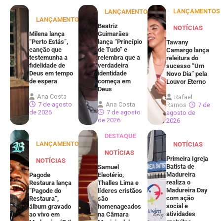
LANÇAMENTOS
LANÇAMENTOS
LANÇAMENTOS
Beatriz
NOTÍCIAS
Milena lança
Guimarães
“Perto Estás”,
lança “Princípio
Tawany
canção que
de Tudo” e
Camargo lança
testemunha a
relembra que a
releitura do
fidelidade de
verdadeira
sucesso “Um
Deus em tempo
identidade
Novo Dia” pela
de espera
começa em
Louvor Eterno
Deus
Ana Costa
Rafael
7 de agosto
Ana Costa
Ramos
7 de
de 2026
7 de agosto
agosto de
de 2026
2026
DESTAQUE
LANÇAMENTOS
NOTÍCIAS
NOTÍCIAS
Primeira Igreja
NOTÍCIAS
Batista de
Samuel
Madureira
Pagode
Eleotério,
realiza o
Restaura lança
Thalles Lima e
Madureira Day
“Pagode do
líderes cristãos
com ação
Restaura”,
são
social e
álbum gravado
homenageados
atividades
ao vivo em
na Câmara