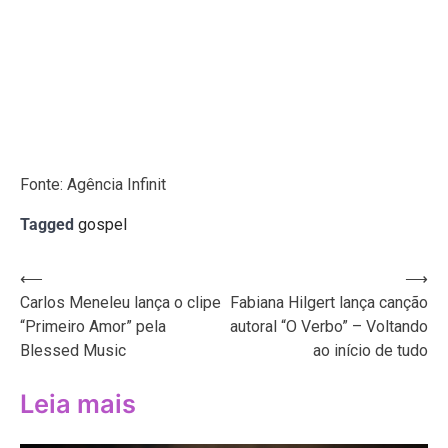
Fonte: Agência Infinit
Tagged
gospel
Navegação
⟵
⟶
Carlos Meneleu lança o clipe
Fabiana Hilgert lança canção
de
“Primeiro Amor” pela
autoral “O Verbo” – Voltando
Post
Blessed Music
ao início de tudo
Leia mais