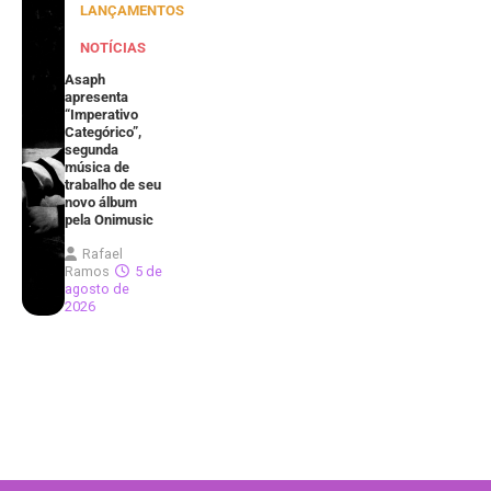
LANÇAMENTOS
NOTÍCIAS
Asaph
apresenta
“Imperativo
Categórico”,
segunda
música de
trabalho de seu
novo álbum
pela Onimusic
Rafael
Ramos
5 de
agosto de
2026