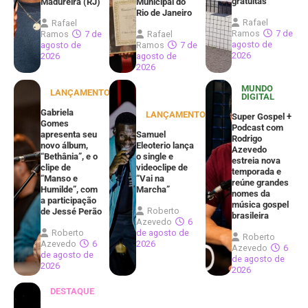
gratuitas
Madureira (RJ)
Municipal do
Rio de Janeiro
Rafael
Rafael
Ramos
7 de
Ramos
7 de
Rafael
agosto de
agosto de
Ramos
7 de
2026
2026
agosto de
2026
MUNDO
LANÇAMENTOS
DIGITAL
Gabriela
LANÇAMENTOS
Super Gospel +
Gomes
Podcast com
apresenta seu
Samuel
Rodrigo
novo álbum,
Eleoterio lança
Azevedo
“Bethânia”, e o
o single e
estreia nova
clipe de
videoclipe de
temporada e
“Manso e
“Vai na
reúne grandes
Humilde”, com
Marcha”
nomes da
a participação
música gospel
Roberto
de Jessé Perão
brasileira
Azevedo
6
Roberto
de agosto de
Roberto
Azevedo
6
2026
Azevedo
6
de agosto de
de agosto de
2026
2026
DESTAQUE