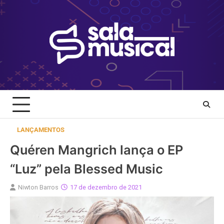
Skip
to
content
LANÇAMENTOS
Quéren Mangrich lança o EP
“Luz” pela Blessed Music
Niwton Barros
17 de dezembro de 2021