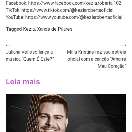
Facebook: https://www.facebook.com/kezia.roberta.102
TikTok: https://www.tiktok.com/@keziarobertaoficial
YouTube: https://www.youtube.com/@keziarobertaoficial
Tagged
Kezia
,
Xande de Pilares
Navegação
⟵
⟶
Juliana Velloso lança a
Milla Kristine faz sua estreia
de
música “Quem É Este?”
oficial com a canção “Amarre
Post
Meu Coração”
Leia mais