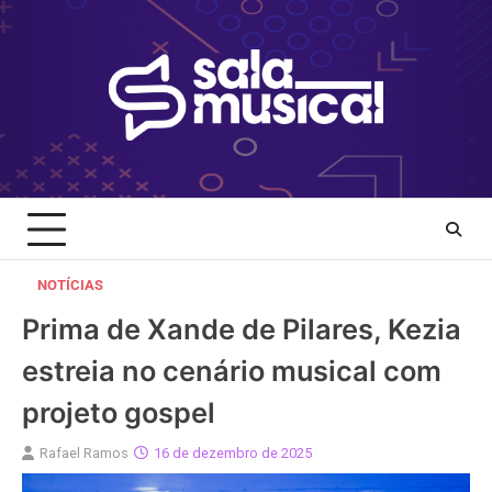
Skip
to
content
NOTÍCIAS
Prima de Xande de Pilares, Kezia
estreia no cenário musical com
projeto gospel
Rafael Ramos
16 de dezembro de 2025