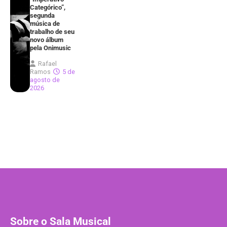
Categórico”,
segunda
música de
trabalho de seu
novo álbum
pela Onimusic
Rafael
Ramos
5 de
agosto de
2026
Sobre o Sala Musical