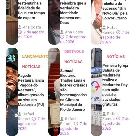
testemunha a
relembra que a
releitura do
fidelidade de
verdadeira
sucesso “Um
Deus em tempo
identidade
Novo Dia” pela
de espera
começa em
Louvor Eterno
Deus
Ana Costa
Rafael
7 de agosto
Ana Costa
Ramos
7 de
de 2026
7 de agosto
agosto de
de 2026
2026
DESTAQUE
LANÇAMENTOS
NOTÍCIAS
NOTÍCIAS
Primeira Igreja
NOTÍCIAS
Batista de
Samuel
Madureira
Pagode
Eleotério,
realiza o
Restaura lança
Thalles Lima e
Madureira Day
“Pagode do
líderes cristãos
com ação
Restaura”,
são
social e
álbum gravado
homenageados
atividades
ao vivo em
na Câmara
gratuitas
Madureira (RJ)
Municipal do
Rio de Janeiro
Rafael
Rafael
Ramos
7 de
Ramos
7 de
Rafael
agosto de
agosto de
Ramos
7 de
2026
2026
agosto de
2026