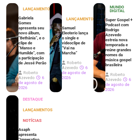
MUNDO
LANÇAMENTOS
DIGITAL
Gabriela
LANÇAMENTOS
Super Gospel +
Gomes
Podcast com
apresenta seu
Samuel
Rodrigo
novo álbum,
Eleoterio lança
Azevedo
“Bethânia”, e o
o single e
estreia nova
clipe de
videoclipe de
temporada e
“Manso e
“Vai na
reúne grandes
Humilde”, com
Marcha”
nomes da
a participação
música gospel
Roberto
de Jessé Perão
brasileira
Azevedo
6
Roberto
de agosto de
Roberto
Azevedo
6
2026
Azevedo
6
de agosto de
de agosto de
2026
2026
DESTAQUE
LANÇAMENTOS
NOTÍCIAS
Asaph
apresenta
“Imperativo