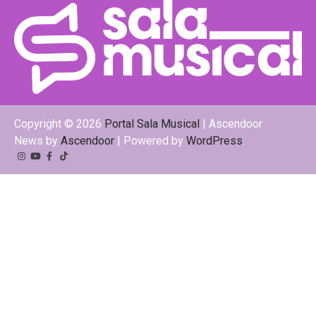
Copyright © 2026
Portal Sala Musical
| Ascendoor
News by
Ascendoor
| Powered by
WordPress
.
Instagram
YouTube
Facebook
Tiktok
Kwai