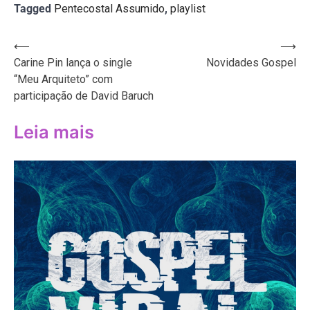
Tagged
Pentecostal Assumido
,
playlist
Navegação
⟵
⟶
Carine Pin lança o single
Novidades Gospel
de
“Meu Arquiteto” com
Post
participação de David Baruch
Leia mais