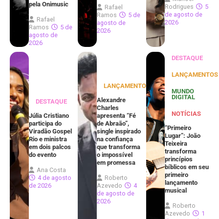
pela Onimusic
Rodrigues
5
Rafael
de agosto de
Ramos
5 de
Rafael
2026
agosto de
Ramos
5 de
2026
agosto de
2026
DESTAQUE
LANÇAMENTOS
LANÇAMENTOS
MUNDO
DIGITAL
Alexandre
DESTAQUE
Charles
NOTÍCIAS
Júlia Cristiano
apresenta “Fé
participa do
de Abraão”,
“Primeiro
Viradão Gospel
single inspirado
Lugar”: João
Rio e ministra
na confiança
Teixeira
em dois palcos
que transforma
transforma
do evento
o impossível
princípios
em promessa
bíblicos em seu
Ana Costa
primeiro
4 de agosto
Roberto
lançamento
de 2026
Azevedo
4
musical
de agosto de
2026
Roberto
Azevedo
1