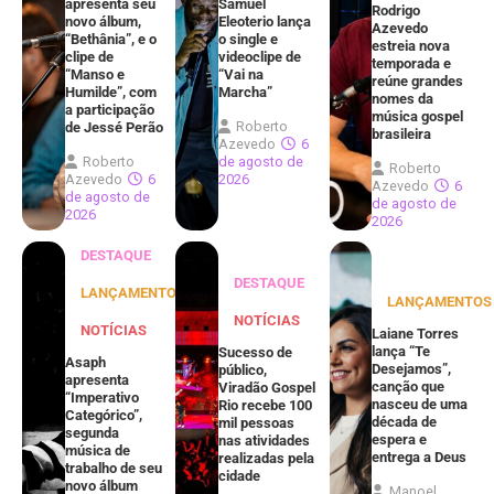
apresenta seu
Samuel
Rodrigo
novo álbum,
Eleoterio lança
Azevedo
“Bethânia”, e o
o single e
estreia nova
clipe de
videoclipe de
temporada e
“Manso e
“Vai na
reúne grandes
Humilde”, com
Marcha”
nomes da
a participação
música gospel
Roberto
de Jessé Perão
brasileira
Azevedo
6
Roberto
de agosto de
Roberto
Azevedo
6
2026
Azevedo
6
de agosto de
de agosto de
2026
2026
DESTAQUE
DESTAQUE
LANÇAMENTOS
LANÇAMENTOS
NOTÍCIAS
NOTÍCIAS
Laiane Torres
lança “Te
Sucesso de
Asaph
Desejamos”,
público,
apresenta
canção que
Viradão Gospel
“Imperativo
nasceu de uma
Rio recebe 100
Categórico”,
década de
mil pessoas
segunda
espera e
nas atividades
música de
entrega a Deus
realizadas pela
trabalho de seu
cidade
novo álbum
Manoel