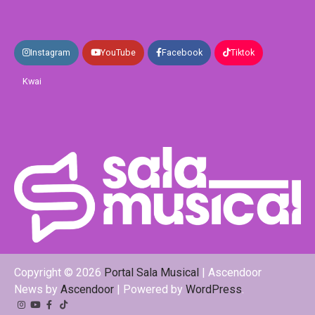
Instagram
YouTube
Facebook
Tiktok
Kwai
Copyright © 2026
Portal Sala Musical
| Ascendoor
News by
Ascendoor
| Powered by
WordPress
.
Instagram
YouTube
Facebook
Tiktok
Kwai