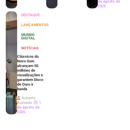
de agosto de
2026
DESTAQUE
LANÇAMENTOS
MUNDO
DIGITAL
NOTÍCIAS
Clássicos do
Novo Som
alcançam 50
milhões de
visualizações e
garantem Disco
de Ouro à
banda
Roberto
Azevedo
1
de agosto de
2026