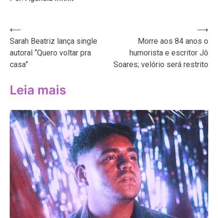
Navegação
⟵
⟶
Sarah Beatriz lança single
Morre aos 84 anos o
de
autoral “Quero voltar pra
humorista e escritor Jô
Post
casa”
Soares; velório será restrito
Leia mais