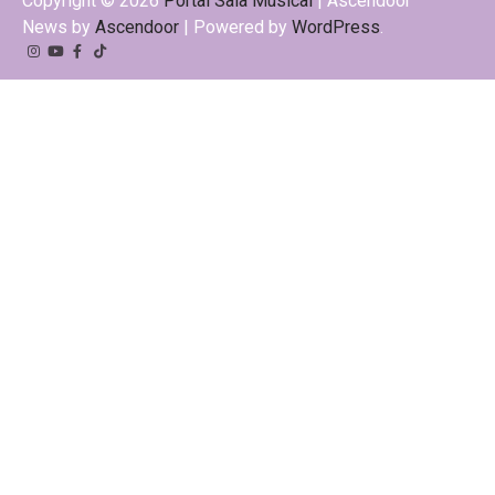
Copyright © 2026
Portal Sala Musical
| Ascendoor
News by
Ascendoor
| Powered by
WordPress
.
Instagram
YouTube
Facebook
Tiktok
Kwai