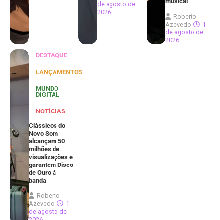
musical
de agosto de
2026
Roberto
Azevedo
1
de agosto de
2026
DESTAQUE
LANÇAMENTOS
MUNDO
DIGITAL
NOTÍCIAS
Clássicos do
Novo Som
alcançam 50
milhões de
visualizações e
garantem Disco
de Ouro à
banda
Roberto
Azevedo
1
de agosto de
2026