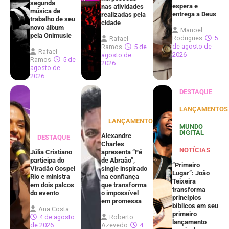
segunda
espera e
nas atividades
música de
entrega a Deus
realizadas pela
trabalho de seu
cidade
novo álbum
Manoel
pela Onimusic
Rodrigues
5
Rafael
de agosto de
Ramos
5 de
Rafael
2026
agosto de
Ramos
5 de
2026
agosto de
2026
DESTAQUE
LANÇAMENTOS
LANÇAMENTOS
MUNDO
DIGITAL
Alexandre
DESTAQUE
Charles
NOTÍCIAS
Júlia Cristiano
apresenta “Fé
participa do
de Abraão”,
“Primeiro
Viradão Gospel
single inspirado
Lugar”: João
Rio e ministra
na confiança
Teixeira
em dois palcos
que transforma
transforma
do evento
o impossível
princípios
em promessa
bíblicos em seu
Ana Costa
primeiro
4 de agosto
Roberto
lançamento
de 2026
Azevedo
4