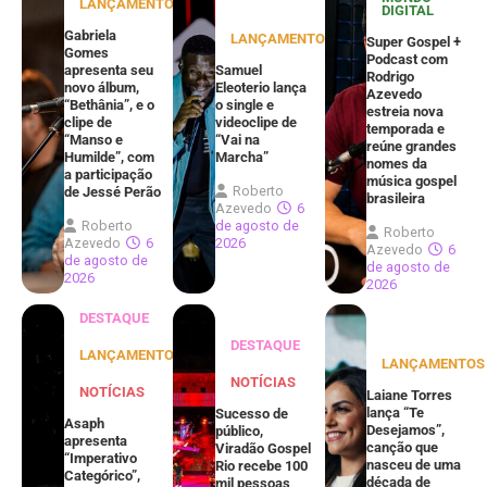
LANÇAMENTOS
DIGITAL
Gabriela
LANÇAMENTOS
Super Gospel +
Gomes
Podcast com
apresenta seu
Samuel
Rodrigo
novo álbum,
Eleoterio lança
Azevedo
“Bethânia”, e o
o single e
estreia nova
clipe de
videoclipe de
temporada e
“Manso e
“Vai na
reúne grandes
Humilde”, com
Marcha”
nomes da
a participação
música gospel
Roberto
de Jessé Perão
brasileira
Azevedo
6
Roberto
de agosto de
Roberto
Azevedo
6
2026
Azevedo
6
de agosto de
de agosto de
2026
2026
DESTAQUE
DESTAQUE
LANÇAMENTOS
LANÇAMENTOS
NOTÍCIAS
NOTÍCIAS
Laiane Torres
lança “Te
Sucesso de
Asaph
Desejamos”,
público,
apresenta
canção que
Viradão Gospel
“Imperativo
nasceu de uma
Rio recebe 100
Categórico”,
década de
mil pessoas