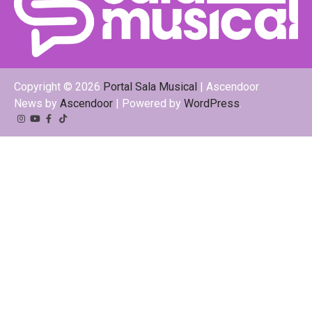
Copyright © 2026
Portal Sala Musical
| Ascendoor
News by
Ascendoor
| Powered by
WordPress
.
Instagram
YouTube
Facebook
Tiktok
Kwai