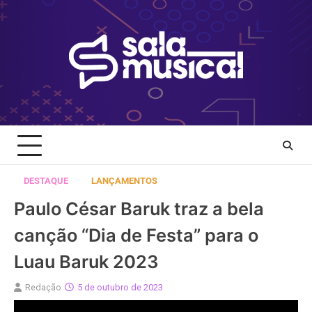
Skip
to
content
DESTAQUE
LANÇAMENTOS
Paulo César Baruk traz a bela
canção “Dia de Festa” para o
Luau Baruk 2023
Redação
5 de outubro de 2023