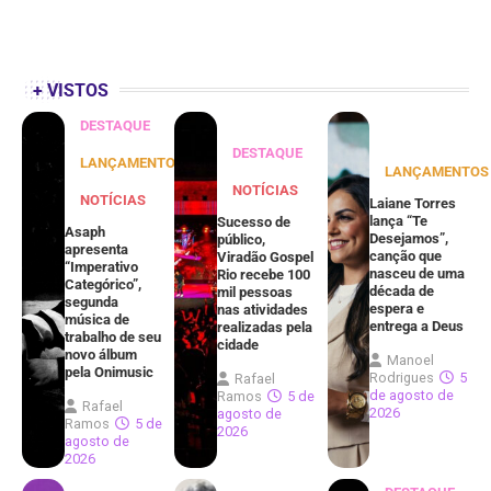
+ VISTOS
DESTAQUE
DESTAQUE
LANÇAMENTOS
LANÇAMENTOS
NOTÍCIAS
NOTÍCIAS
Laiane Torres
lança “Te
Sucesso de
Asaph
Desejamos”,
público,
apresenta
canção que
Viradão Gospel
“Imperativo
nasceu de uma
Rio recebe 100
Categórico”,
década de
mil pessoas
segunda
espera e
nas atividades
música de
entrega a Deus
realizadas pela
trabalho de seu
cidade
novo álbum
Manoel
pela Onimusic
Rodrigues
5
Rafael
de agosto de
Ramos
5 de
Rafael
2026
agosto de
Ramos
5 de
2026
agosto de
2026