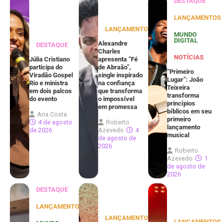
DESTAQUE
LANÇAMENTOS
LANÇAMENTOS
MUNDO
DIGITAL
Alexandre
DESTAQUE
Charles
NOTÍCIAS
Júlia Cristiano
apresenta “Fé
participa do
de Abraão”,
“Primeiro
Viradão Gospel
single inspirado
Lugar”: João
Rio e ministra
na confiança
Teixeira
em dois palcos
que transforma
transforma
do evento
o impossível
princípios
em promessa
bíblicos em seu
Ana Costa
primeiro
4 de agosto
Roberto
lançamento
de 2026
Azevedo
4
musical
de agosto de
2026
Roberto
Azevedo
1
de agosto de
2026
DESTAQUE
LANÇAMENTOS
LANÇAMENTOS
LANÇAMENTOS