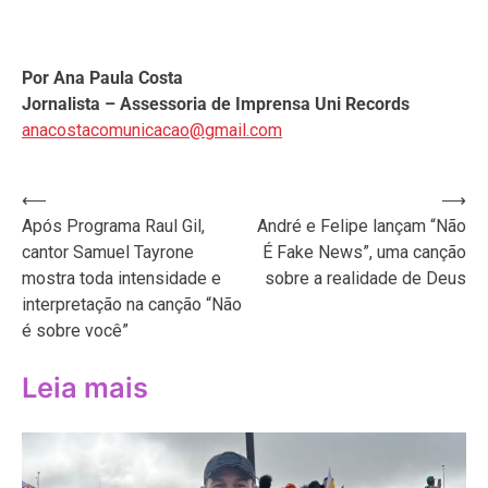
Por Ana Paula Costa
Jornalista – Assessoria de Imprensa Uni Records
anacostacomunicacao@gmail.com
Navegação
⟵
⟶
Após Programa Raul Gil,
André e Felipe lançam “Não
de
cantor Samuel Tayrone
É Fake News”, uma canção
Post
mostra toda intensidade e
sobre a realidade de Deus
interpretação na canção “Não
é sobre você”
Leia mais