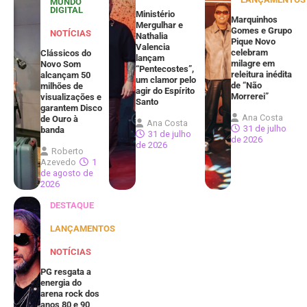
MUNDO
DIGITAL
Ministério
Marquinhos
Mergulhar e
Gomes e Grupo
NOTÍCIAS
Nathalia
Pique Novo
Valencia
celebram
Clássicos do
lançam
milagre em
Novo Som
“Pentecostes”,
releitura inédita
alcançam 50
um clamor pelo
de “Não
milhões de
agir do Espírito
Morrerei”
visualizações e
Santo
garantem Disco
Ana Costa
de Ouro à
Ana Costa
31 de julho
banda
31 de julho
de 2026
de 2026
Roberto
Azevedo
1
de agosto de
2026
DESTAQUE
LANÇAMENTOS
NOTÍCIAS
PG resgata a
energia do
arena rock dos
anos 80 e 90