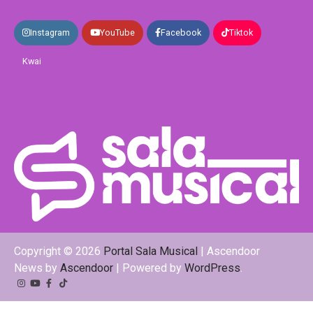
Instagram
YouTube
Facebook
Tiktok
Kwai
Copyright © 2026
Portal Sala Musical
| Ascendoor
News by
Ascendoor
| Powered by
WordPress
.
Instagram
YouTube
Facebook
Tiktok
Kwai