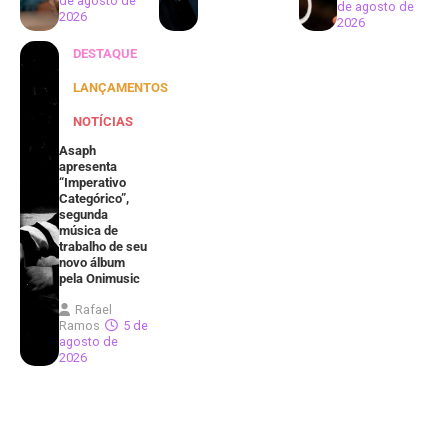
de agosto de
de agosto de
2026
2026
DESTAQUE
LANÇAMENTOS
NOTÍCIAS
Asaph
apresenta
“Imperativo
Categórico”,
segunda
música de
trabalho de seu
novo álbum
pela Onimusic
Rafael
Ramos
5 de
agosto de
2026