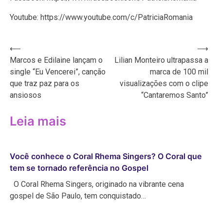
Youtube: https://www.youtube.com/c/PatriciaRomania
Navegação
⟵
⟶
Marcos e Edilaine lançam o
Lilian Monteiro ultrapassa a
de
single “Eu Vencerei”, canção
marca de 100 mil
Post
que traz paz para os
visualizações com o clipe
ansiosos
“Cantaremos Santo”
Leia mais
Você conhece o Coral Rhema Singers? O Coral que
tem se tornado referência no Gospel
O Coral Rhema Singers, originado na vibrante cena
gospel de São Paulo, tem conquistado…