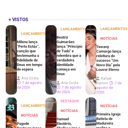
+ VISTOS
LANÇAMENTOS
LANÇAMENTOS
LANÇAMENTOS
Beatriz
NOTÍCIAS
Milena lança
Guimarães
“Perto Estás”,
lança “Princípio
Tawany
canção que
de Tudo” e
Camargo lança
testemunha a
relembra que a
releitura do
fidelidade de
verdadeira
sucesso “Um
Deus em tempo
identidade
Novo Dia” pela
de espera
começa em
Louvor Eterno
Deus
Ana Costa
Rafael
7 de agosto
Ana Costa
Ramos
7 de
de 2026
7 de agosto
agosto de
de 2026
2026
DESTAQUE
LANÇAMENTOS
NOTÍCIAS
NOTÍCIAS
Primeira Igreja
NOTÍCIAS
Batista de
Samuel
Madureira
Pagode
Eleotério,
realiza o