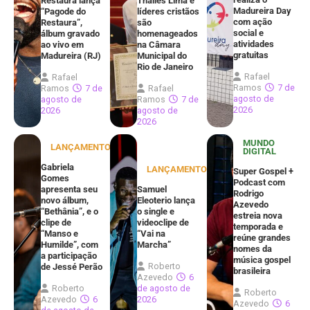
Restaura lança
Thalles Lima e
Madureira Day
“Pagode do
líderes cristãos
com ação
Restaura”,
são
social e
álbum gravado
homenageados
atividades
ao vivo em
na Câmara
gratuitas
Madureira (RJ)
Municipal do
Rio de Janeiro
Rafael
Rafael
Ramos
7 de
Ramos
7 de
Rafael
agosto de
agosto de
Ramos
7 de
2026
2026
agosto de
2026
MUNDO
LANÇAMENTOS
DIGITAL
Gabriela
LANÇAMENTOS
Super Gospel +
Gomes
Podcast com
apresenta seu
Samuel
Rodrigo
novo álbum,
Eleoterio lança
Azevedo
“Bethânia”, e o
o single e
estreia nova
clipe de
videoclipe de
temporada e
“Manso e
“Vai na
reúne grandes
Humilde”, com
Marcha”
nomes da
a participação
música gospel
Roberto
de Jessé Perão
brasileira
Azevedo
6
Roberto
de agosto de
Roberto
Azevedo
6
2026
Azevedo
6