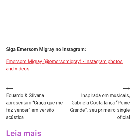
Siga Emersom Migray no Instagram:
Emersom Migray (@emersomigray) • Instagram photos
and videos
Navegação
⟵
⟶
Eduardo & Silvana
Inspirada em musicais,
de
apresentam “Graça que me
Gabriela Costa lança “Peixe
Post
faz vencer” em versão
Grande”, seu primeiro single
acústica
oficial
Leia mais