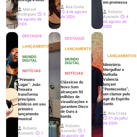
em promessa
Ana Costa
Manoel
4 de agosto
Roberto
Rodrigues
5
de 2026
Azevedo
4
de agosto de
de agosto de
2026
2026
DESTAQUE
DESTAQUE
LANÇAMENTOS
LANÇAMENTOS
LANÇAMENTOS
MUNDO
MUNDO
DIGITAL
DIGITAL
Ministério
Mergulhar e
NOTÍCIAS
NOTÍCIAS
Nathalia
Valencia
“Primeiro
Clássicos do
lançam
Lugar”: João
Novo Som
“Pentecostes”,
Teixeira
alcançam 50
um clamor pelo
transforma
milhões de
agir do Espírito
princípios
visualizações e
Santo
bíblicos em seu
garantem Disco
primeiro
de Ouro à
Ana Costa
lançamento
banda
31 de julho
musical
de 2026
Roberto
Roberto
Azevedo
1
Azevedo
1
de agosto de