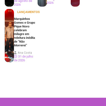
de agosto de
2026
2026
LANÇAMENTOS
Marquinhos
Gomes e Grupo
Pique Novo
celebram
milagre em
releitura inédita
de “Não
Morrerei”
Ana Costa
31 de julho
de 2026