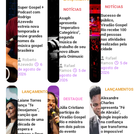
NOTÍCIAS
Super Gospel +
NOTÍCIAS
Podcast com
Sucesso de
Rodrigo
Asaph
público,
Azevedo
apresenta
Viradão Gospel
estreia nova
“Imperativo
Rio recebe 100
temporada e
Categórico”,
mil pessoas
reúne grandes
segunda
nas atividades
nomes da
música de
realizadas pela
música gospel
trabalho de seu
cidade
brasileira
novo álbum
pela Onimusic
Rafael
Roberto
Ramos
5 de
Azevedo
6
Rafael
agosto de
de agosto de
Ramos
5 de
2026
2026
agosto de
2026
LANÇAMENTOS
LANÇAMENTOS
Alexandre
DESTAQUE
Laiane Torres
Charles
lança “Te
Júlia Cristiano
apresenta “Fé
Desejamos”,
participa do
de Abraão”,
canção que
Viradão Gospel
single inspirado
nasceu de uma
Rio e ministra
na confiança
década de
em dois palcos
que transforma
espera e
do evento
o impossível
entrega a Deus