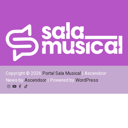
Copyright © 2026
Portal Sala Musical
| Ascendoor
News by
Ascendoor
| Powered by
WordPress
.
Instagram
YouTube
Facebook
Tiktok
Kwai