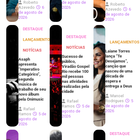
Roberto
de agosto de
Roberto
Azevedo
6
2026
Azevedo
6
de agosto de
de agosto de
2026
2026
DESTAQUE
DESTAQUE
LANÇAMENTOS
LANÇAMENTOS
NOTÍCIAS
NOTÍCIAS
Laiane Torres
lança “Te
Sucesso de
Asaph
Desejamos”,
público,
apresenta
canção que
Viradão Gospel
“Imperativo
nasceu de uma
Rio recebe 100
Categórico”,
década de
mil pessoas
segunda
espera e
nas atividades
música de
entrega a Deus
realizadas pela
trabalho de seu
cidade
novo álbum
Manoel
pela Onimusic
Rodrigues
5
Rafael
de agosto de
Ramos
5 de
Rafael
2026
agosto de
Ramos
5 de
2026
agosto de
2026
DESTAQUE