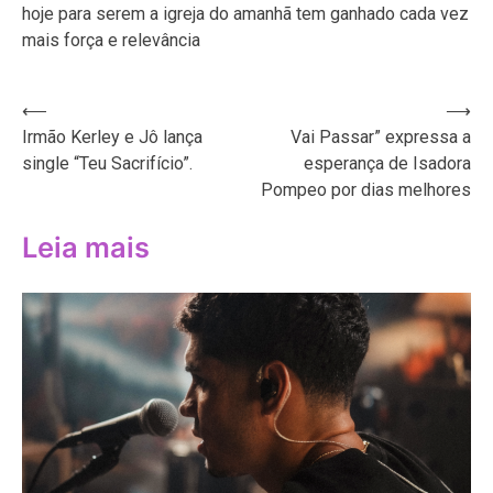
hoje para serem a igreja do amanhã tem ganhado cada vez
mais força e relevância
Navegação
⟵
⟶
Irmão Kerley e Jô lança
Vai Passar” expressa a
de
single “Teu Sacrifício”.
esperança de Isadora
Post
Pompeo por dias melhores
Leia mais