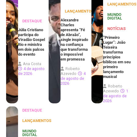
LANÇAMENTOS
LANÇAMENTOS
MUNDO
DIGITAL
Alexandre
DESTAQUE
Charles
NOTÍCIAS
Júlia Cristiano
apresenta “Fé
participa do
de Abraão”,
“Primeiro
Viradão Gospel
single inspirado
Lugar”: João
Rio e ministra
na confiança
Teixeira
em dois palcos
que transforma
transforma
do evento
o impossível
princípios
em promessa
bíblicos em seu
Ana Costa
primeiro
4 de agosto
Roberto
lançamento
de 2026
Azevedo
4
musical
de agosto de
2026
Roberto
Azevedo
1
de agosto de
2026
DESTAQUE
LANÇAMENTOS
MUNDO
DIGITAL