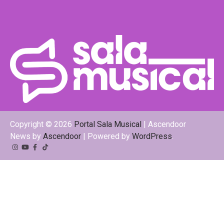
Copyright © 2026
Portal Sala Musical
| Ascendoor
News by
Ascendoor
| Powered by
WordPress
.
Instagram
YouTube
Facebook
Tiktok
Kwai