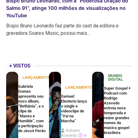
Bispo Bruno Leonardo, com a “Poderosa Oração do
Salmo 91”, atinge 100 milhões de visualizações no
YouTube
Bispo Bruno Leonardo faz parte do cast da editora e
gravadora Soares Music, possui mais…
+ VISTOS
MUNDO
LANÇAMENTOS
DIGITAL
Gabriela
LANÇAMENTOS
Super Gospel +
Gomes
Podcast com
apresenta seu
Samuel
Rodrigo
novo álbum,
Eleoterio lança
Azevedo
“Bethânia”, e o
o single e
estreia nova
clipe de
videoclipe de
temporada e
“Manso e
“Vai na
reúne grandes
Humilde”, com
Marcha”
nomes da
a participação
música gospel
Roberto
de Jessé Perão
brasileira
Azevedo
6