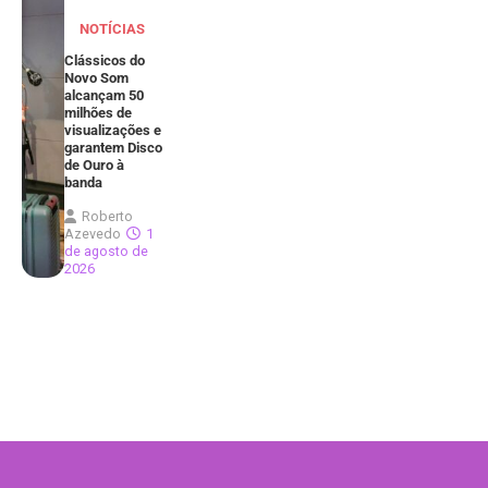
NOTÍCIAS
Clássicos do
Novo Som
alcançam 50
milhões de
visualizações e
garantem Disco
de Ouro à
banda
Roberto
Azevedo
1
de agosto de
2026