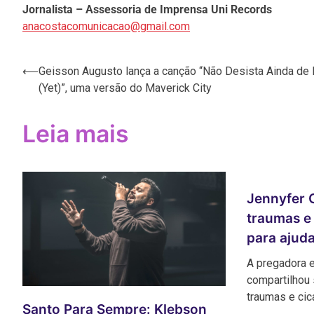
Jornalista – Assessoria de Imprensa Uni Records
anacostacomunicacao@gmail.com
Navegação
⟵
Geisson Augusto lança a canção “Não Desista Ainda de
(Yet)”, uma versão do Maverick City
de
Post
Leia mais
Jennyfer 
traumas e
para ajud
A pregadora e
compartilhou 
traumas e cic
Santo Para Sempre: Klebson