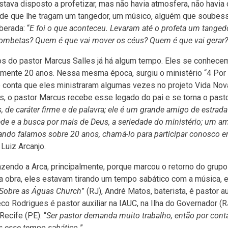
tava disposto a profetizar, mas não havia atmosfera, não havia 
 pede que lhe tragam um tangedor, um músico, alguém que soubes
berada: “
E foi o que aconteceu. Levaram até o profeta um tanged
 trombetas? Quem é que vai mover os céus? Quem é que vai gerar?
gos do pastor Marcus Salles já há algum tempo. Eles se conhec
mente 20 anos. Nessa mesma época, surgiu o ministério “4 Por
jo conta que eles ministraram algumas vezes no projeto Vida Nov
is, o pastor Marcus recebe esse legado do pai e se torna o past
de caráter firme e de palavra; ele é um grande amigo de estrada
 e a busca por mais de Deus, a seriedade do ministério; um a
ndo falamos sobre 20 anos, chamá-lo para participar conosco er
 Luiz Arcanjo.
azendo a Arca, principalmente, porque marcou o retorno do grupo
a obra, eles estavam tirando um tempo sabático com a música, 
Sobre as Águas Church
” (RJ), André Matos, baterista, é pastor au
co Rodrigues é pastor auxiliar na IAUC, na Ilha do Governador (R
ecife (PE): “
Ser pastor demanda muito trabalho, então por cont
s esse tempo sabático.
”