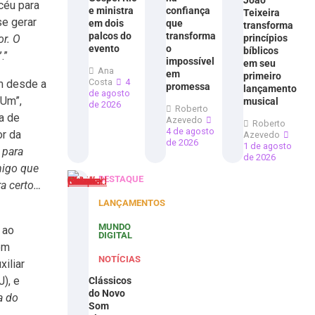
João
céu para
e ministra
confiança
Teixeira
se gerar
em dois
que
transforma
palcos do
transforma
princípios
or. O
evento
o
bíblicos
’.”
impossível
em seu
Ana
em
primeiro
Costa
4
em desde a
promessa
lançamento
de agosto
 Um”,
musical
de 2026
Roberto
a de
Azevedo
Roberto
4 de agosto
or da
Azevedo
de 2026
1 de agosto
 para
de 2026
migo que
DESTAQUE
a certo…
LANÇAMENTOS
MUNDO
 ao
DIGITAL
em
NOTÍCIAS
xiliar
J), e
Clássicos
do Novo
a do
Som