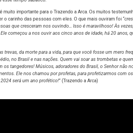
 é muito importante para o Trazendo a Arca. Os muitos testemun
r o carinho das pessoas com eles. O que mais ouviram foi “
cres
soas que cresceram nos ouvindo… Isso é maravilhoso! Às vezes
 Ele começou a nos ouvir aos cinco anos de idade, há 20 anos, 
s trevas, da morte para a vida, para que você fosse um mero fre
rmédio, no Brasil e nas nações. Quem vai soar as trombetas e que
m os tangedores! Músicos, adoradores do Brasil, o Senhor não n
entos. Ele nos chamou por profetas, para profetizarmos com o
! 2024 será um ano profético!
” (Trazendo a Arca)