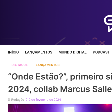
Skip
to
content
INÍCIO
LANÇAMENTOS
MUNDO DIGITAL
PODCAST
DESTAQUE
LANÇAMENTOS
“Onde Estão?”, primeiro 
2024, collab Marcus Sall
Redação
2 de fevereiro de 2024