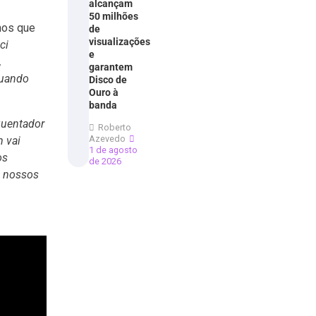
alcançam
50 milhões
hos que
de
visualizações
ci
e
,
garantem
quando
Disco de
Ouro à
banda
quentador
Roberto
Azevedo
m vai
1 de agosto
os
de 2026
s nossos