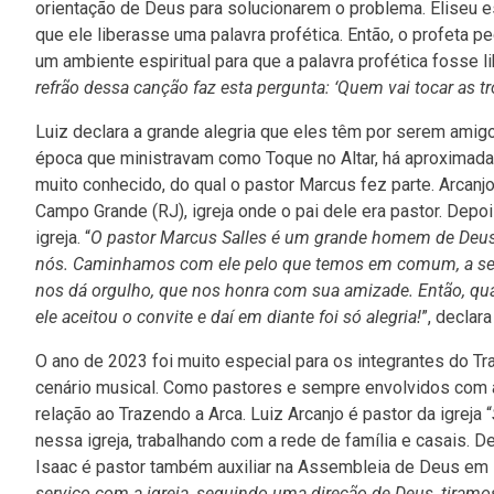
orientação de Deus para solucionarem o problema. Eliseu es
que ele liberasse uma palavra profética. Então, o profeta
um ambiente espiritual para que a palavra profética fosse li
refrão dessa canção faz esta pergunta: ‘Quem vai tocar as
Luiz declara a grande alegria que eles têm por serem ami
época que ministravam como Toque no Altar, há aproximada
muito conhecido, do qual o pastor Marcus fez parte. Arcan
Campo Grande (RJ), igreja onde o pai dele era pastor. Depo
igreja. “
O pastor Marcus Salles é um grande homem de Deus, 
nós. Caminhamos com ele pelo que temos em comum, a sede
nos dá orgulho, que nos honra com sua amizade. Então, qua
ele aceitou o convite e daí em diante foi só alegria!
”, declara
O ano de 2023 foi muito especial para os integrantes do Tr
cenário musical. Como pastores e sempre envolvidos com 
relação ao Trazendo a Arca. Luiz Arcanjo é pastor da igreja “
nessa igreja, trabalhando com a rede de família e casais. De
Isaac é pastor também auxiliar na Assembleia de Deus em R
serviço com a igreja, seguindo uma direção de Deus, tiramo