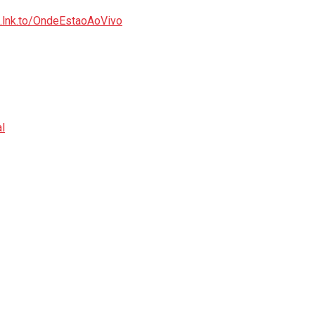
A.lnk.to/OndeEstaoAoVivo
l