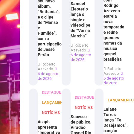
com
seu novo
Samuel
Rodrigo
álbum,
Eleoterio
Azevedo
“Bethânia”,
lança o
estreia
e o clipe
single e
nova
de “Manso
videoclipe
temporada
e
de “Vai na
e reúne
Humilde”,
Marcha”
grandes
com a
nomes da
participação
Roberto
música
de Jessé
Azevedo
gospel
Perão
6 de agosto
brasileira
de 2026
Roberto
Roberto
Azevedo
Azevedo
6 de agosto
6 de agosto
de 2026
de 2026
DESTAQUE
DESTAQUE
LANÇAMENTO
LANÇAMENTOS
NOTÍCIAS
Laiane
NOTÍCIAS
Torres
Sucesso
lança “Te
Asaph
de público,
Desejamos”,
apresenta
Viradão
canção
“Imperativo
Gospel Rio