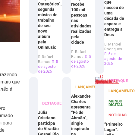
que
Categórico”,
recebe
nasceu de
segunda
100 mil
uma
música de
pessoas
década de
trabalho
nas
espera e
de seu
atividades
entrega a
novo
realizadas
Deus
álbum
pela
pela
cidade
Manoel
Onimusic
Rodrigues
Rafael
5 de
Ramos
5
Rafael
agosto de
de agosto
Ramos
5
2026
de 2026
de agosto
de 2026
Trazendo
DESTAQUE
o mais que
LANÇAMENTOS
 não é
LANÇAMENTO
Alexandre
MUNDO
Charles
DESTAQUE
DIGITAL
apresenta
vro
Júlia
“Fé de
NOTÍCIAS
chamado
Cristiano
Abraão”,
n para
participa
single
“Primeiro
do Viradão
inspirado
Lugar”:
 de
Gospel Rio
na