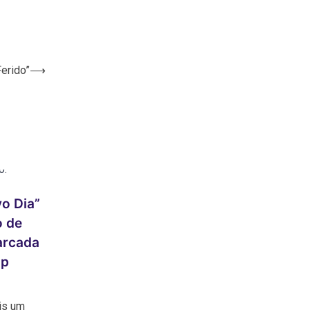
erido”
⟶
o Dia”
o de
arcada
ip
is um