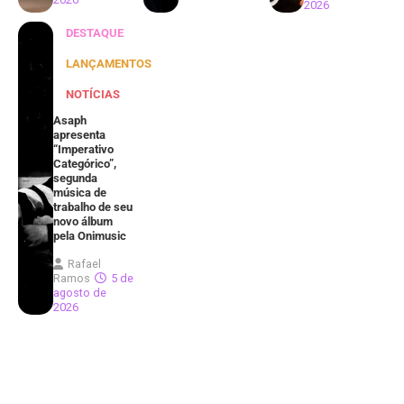
2026
DESTAQUE
LANÇAMENTOS
NOTÍCIAS
Asaph
apresenta
“Imperativo
Categórico”,
segunda
música de
trabalho de seu
novo álbum
pela Onimusic
Rafael
Ramos
5 de
agosto de
2026