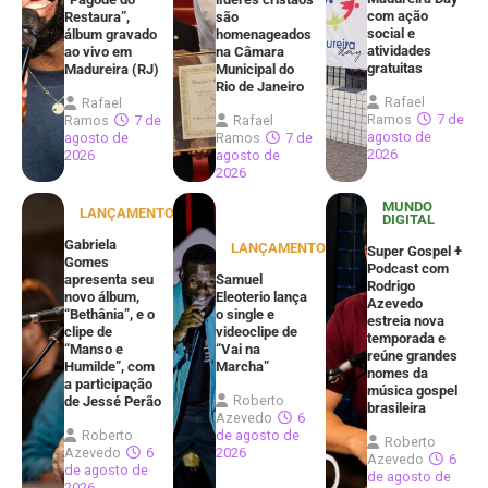
com ação
Restaura”,
são
social e
álbum gravado
homenageados
atividades
ao vivo em
na Câmara
gratuitas
Madureira (RJ)
Municipal do
Rio de Janeiro
Rafael
Rafael
Ramos
7 de
Ramos
7 de
Rafael
agosto de
agosto de
Ramos
7 de
2026
2026
agosto de
2026
MUNDO
LANÇAMENTOS
DIGITAL
Gabriela
LANÇAMENTOS
Super Gospel +
Gomes
Podcast com
apresenta seu
Samuel
Rodrigo
novo álbum,
Eleoterio lança
Azevedo
“Bethânia”, e o
o single e
estreia nova
clipe de
videoclipe de
temporada e
“Manso e
“Vai na
reúne grandes
Humilde”, com
Marcha”
nomes da
a participação
música gospel
Roberto
de Jessé Perão
brasileira
Azevedo
6
Roberto
de agosto de
Roberto
Azevedo
6
2026
Azevedo
6
de agosto de
de agosto de
2026