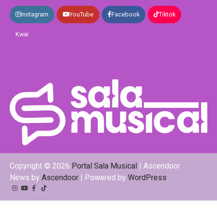
Instagram
YouTube
Facebook
Tiktok
Kwai
Copyright © 2026
Portal Sala Musical
| Ascendoor
News by
Ascendoor
| Powered by
WordPress
.
Instagram
YouTube
Facebook
Tiktok
Kwai