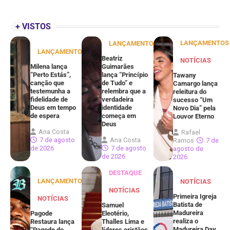
+ VISTOS
LANÇAMENTOS
LANÇAMENTOS
LANÇAMENTOS
Beatriz
NOTÍCIAS
Milena lança
Guimarães
“Perto Estás”,
lança “Princípio
Tawany
canção que
de Tudo” e
Camargo lança
testemunha a
relembra que a
releitura do
fidelidade de
verdadeira
sucesso “Um
Deus em tempo
identidade
Novo Dia” pela
de espera
começa em
Louvor Eterno
Deus
Ana Costa
Rafael
7 de agosto
Ana Costa
Ramos
7 de
de 2026
7 de agosto
agosto de
de 2026
2026
DESTAQUE
LANÇAMENTOS
NOTÍCIAS
NOTÍCIAS
Primeira Igreja
NOTÍCIAS
Batista de
Samuel
Madureira
Pagode
Eleotério,
realiza o
Restaura lança
Thalles Lima e
Madureira Day
“Pagode do
líderes cristãos