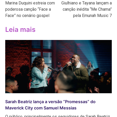
Marina Duquini estreia com
Giulhiano e Tayana lançam a
de
poderosa canção “Face a
canção inédita “Me Chama”
Post
Face” no cenário gospel
pela Emunah Music 7
Leia mais
Sarah Beatriz lança a versão “Promessas” do
Maverick City com Samuel Messias
O público, principalmente os seguidores de Sarah Beatriz