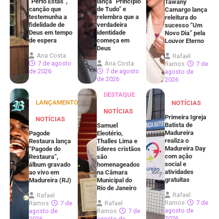
“Perto Estás”,
lança “Princípio
Tawany
canção que
de Tudo” e
Camargo lança
testemunha a
relembra que a
releitura do
fidelidade de
verdadeira
sucesso “Um
Deus em tempo
identidade
Novo Dia” pela
de espera
começa em
Louvor Eterno
Deus
Ana Costa
Rafael
7 de agosto
Ana Costa
Ramos
7 de
de 2026
7 de agosto
agosto de
de 2026
2026
DESTAQUE
LANÇAMENTOS
NOTÍCIAS
NOTÍCIAS
Primeira Igreja
NOTÍCIAS
Batista de
Samuel
Madureira
Pagode
Eleotério,
realiza o
Restaura lança
Thalles Lima e
Madureira Day
“Pagode do
líderes cristãos
com ação
Restaura”,
são
social e
álbum gravado
homenageados
atividades
ao vivo em
na Câmara
gratuitas
Madureira (RJ)
Municipal do
Rio de Janeiro
Rafael
Rafael
Ramos
7 de
Ramos
7 de
Rafael
agosto de
agosto de
Ramos
7 de
2026
2026
agosto de