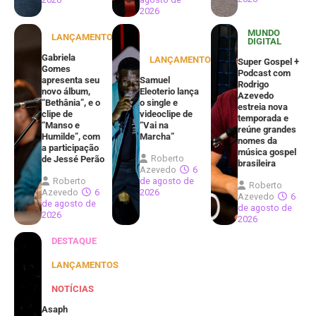
2026
MUNDO
LANÇAMENTOS
DIGITAL
Gabriela
LANÇAMENTOS
Super Gospel +
Gomes
Podcast com
apresenta seu
Samuel
Rodrigo
novo álbum,
Eleoterio lança
Azevedo
“Bethânia”, e o
o single e
estreia nova
clipe de
videoclipe de
temporada e
“Manso e
“Vai na
reúne grandes
Humilde”, com
Marcha”
nomes da
a participação
música gospel
Roberto
de Jessé Perão
brasileira
Azevedo
6
Roberto
de agosto de
Roberto
Azevedo
6
2026
Azevedo
6
de agosto de
de agosto de
2026
2026
DESTAQUE
LANÇAMENTOS
NOTÍCIAS
Asaph