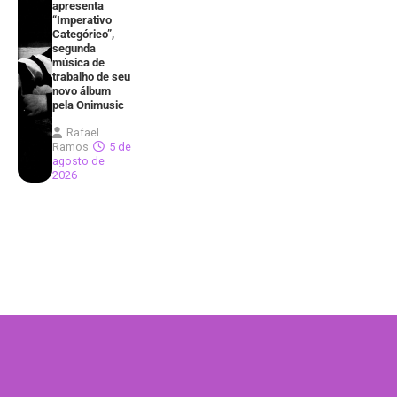
apresenta
“Imperativo
Categórico”,
segunda
música de
trabalho de seu
novo álbum
pela Onimusic
Rafael
Ramos
5 de
agosto de
2026