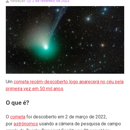
Redação
2 de fevereiro de 2023
Um
cometa recém-descoberto logo aparecerá no céu pela
primeira vez em 50 mil anos
.
O que é?
O
cometa
foi descoberto em 2 de março de 2022,
por
astrônomos
usando a câmera de pesquisa de campo