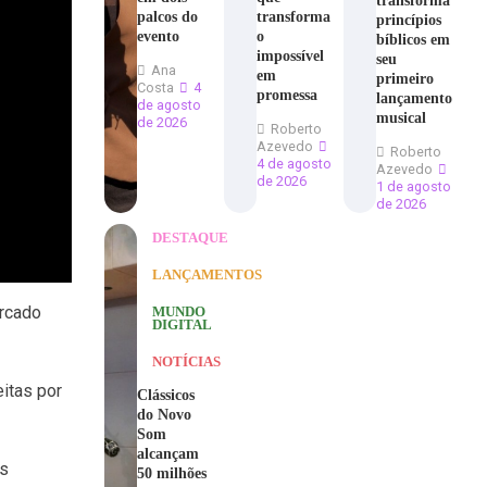
transforma
palcos do
transforma
princípios
evento
o
bíblicos em
impossível
seu
Ana
em
primeiro
Costa
4
promessa
lançamento
de agosto
musical
de 2026
Roberto
Azevedo
Roberto
4 de agosto
Azevedo
de 2026
1 de agosto
de 2026
DESTAQUE
LANÇAMENTOS
ercado
MUNDO
DIGITAL
NOTÍCIAS
eitas por
Clássicos
do Novo
Som
alcançam
as
50 milhões