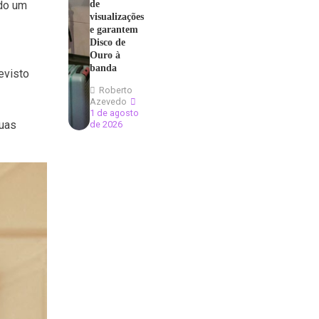
de
ndo um
visualizações
e garantem
Disco de
Ouro à
banda
evisto
Roberto
Azevedo
1 de agosto
suas
de 2026