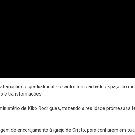
testemunhos e gradualmente o cantor tem ganhado espaço no m
s e transformações.
 ministério de Kiko Rodrigues, trazendo a realidade promessas f
em de encorajamento à igreja de Cristo, para confiarem em su