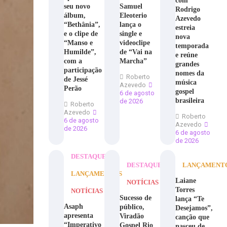
com
seu novo
Samuel
Rodrigo
álbum,
Eleoterio
Azevedo
“Bethânia”,
lança o
estreia
e o clipe de
single e
nova
“Manso e
videoclipe
temporada
Humilde”,
de “Vai na
e reúne
com a
Marcha”
grandes
participação
nomes da
Roberto
de Jessé
música
Azevedo
Perão
gospel
6 de agosto
brasileira
de 2026
Roberto
Azevedo
Roberto
6 de agosto
Azevedo
de 2026
6 de agosto
de 2026
DESTAQUE
DESTAQUE
LANÇAMENT
LANÇAMENTOS
Laiane
NOTÍCIAS
Torres
NOTÍCIAS
Sucesso de
lança “Te
Asaph
público,
Desejamos”,
apresenta
Viradão
canção que
“Imperativo
Gospel Rio
nasceu de