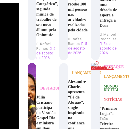
Categórico”,
recebe 100
uma
segunda
mil pessoas
década de
música de
nas
espera e
trabalho de
atividades
entrega a
seu novo
realizadas
Deus
álbum pela
pela cidade
Manoel
Onimusic
Rafael
Rodrigues
Ramos
5
5 de
Rafael
de agosto
agosto de
Ramos
5
de 2026
2026
de agosto
de 2026
DESTAQUE
LANÇAMENTOS
LANÇAMENT
Alexandre
Charles
MUNDO
DESTAQUE
DIGITAL
apresenta
Júlia
“Fé de
NOTÍCIAS
Cristiano
Abraão”,
participa
single
“Primeiro
do Viradão
inspirado
Lugar”:
Gospel Rio
na
João
e ministra
confiança
Teixeira
em dois
que