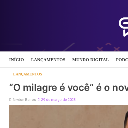
Skip
to
content
INÍCIO
LANÇAMENTOS
MUNDO DIGITAL
PODC
LANÇAMENTOS
“O milagre é você” é o no
Niwton Barros
29 de março de 2023