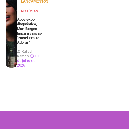
LANÇAMENTOS
NOTÍCIAS
Após expor
diagnóstico,
Mari Borges
lança a canção
“Nasci Pra Te
Adorar”
Rafael
Ramos
31
de julho de
2026