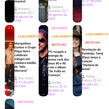
31 de julho
musical
de 2026
Roberto
Roberto
Azevedo
1
Azevedo
1
de agosto de
de agosto de
2026
2026
DESTAQUE
LANÇAMENTOS
LANÇAMENTOS
LANÇAMENTOS
NOTÍCIAS
Marquinhos
NOTÍCIAS
Gomes e Grupo
Revelação do
Pique Novo
PG resgata a
feminejo, Tamy
celebram
energia do
Klaus lança a
milagre em
arena rock dos
canção
releitura inédita
anos 80 e 90
“História de
de “Não
com o álbum
Amor”
Morrerei”
“De Volta ao
Começo”
Rafael
Ana Costa
Ramos
31
31 de julho
Rafael
de julho de
de 2026
Ramos
31
2026
de julho de
2026
DESTAQUE