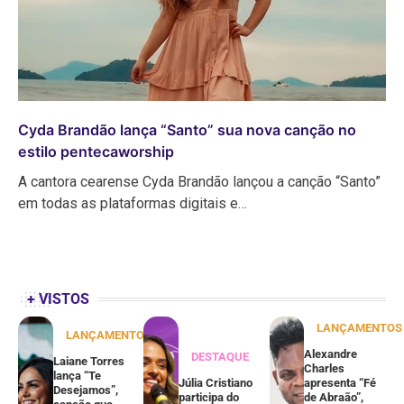
Cyda Brandão lança “Santo” sua nova canção no
estilo pentecaworship
A cantora cearense Cyda Brandão lançou a canção “Santo”
em todas as plataformas digitais e…
+ VISTOS
LANÇAMENTOS
LANÇAMENTOS
Alexandre
DESTAQUE
Laiane Torres
Charles
lança “Te
Júlia Cristiano
apresenta “Fé
Desejamos”,
participa do
de Abraão”,