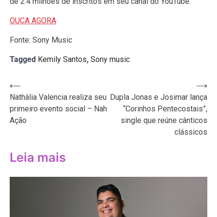
de 2.4 milhões de inscritos em seu canal do YouTube.
OUÇA AGORA
Fonte: Sony Music
Tagged
Kemily Santos
,
Sony music
Navegação
⟵
⟶
Nathália Valencia realiza seu
Dupla Jonas e Josimar lança
de
primeiro evento social – Nah
“Corinhos Pentecostais”,
Post
Ação
single que reúne cânticos
clássicos
Leia mais