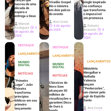
canção que
Viradão Gospel
single inspirado
nasceu de uma
Rio e ministra
na confiança
década de
em dois palcos
que transforma
espera e
do evento
o impossível
entrega a Deus
em promessa
Ana Costa
Manoel
4 de agosto
Roberto
Rodrigues
5
de 2026
Azevedo
4
de agosto de
de agosto de
2026
2026
DESTAQUE
DESTAQUE
LANÇAMENTOS
LANÇAMENTOS
LANÇAMENTOS
MUNDO
MUNDO
DIGITAL
DIGITAL
Ministério
Mergulhar e
NOTÍCIAS
NOTÍCIAS
Nathalia
Valencia
“Primeiro
Clássicos do
lançam
Lugar”: João
Novo Som
“Pentecostes”,
Teixeira
alcançam 50
um clamor pelo
transforma
milhões de
agir do Espírito
princípios
visualizações e
Santo
bíblicos em seu
garantem Disco
primeiro
de Ouro à
Ana Costa
lançamento
banda