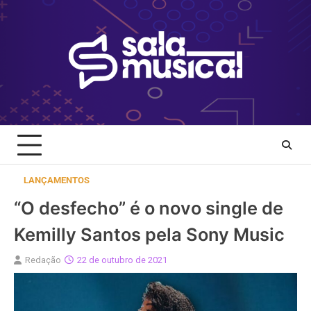
Skip
to
content
LANÇAMENTOS
“O desfecho” é o novo single de
Kemilly Santos pela Sony Music
Redação
22 de outubro de 2021