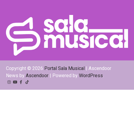
Copyright © 2026
Portal Sala Musical
| Ascendoor
News by
Ascendoor
| Powered by
WordPress
.
Instagram
YouTube
Facebook
Tiktok
Kwai