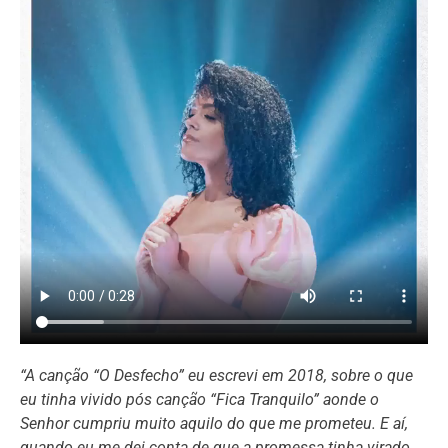
“A canção “O Desfecho” eu escrevi em 2018, sobre o que
eu tinha vivido pós canção “Fica Tranquilo” aonde o
Senhor cumpriu muito aquilo do que me prometeu. E aí,
quando eu me dei conta de que a promessa tinha virado