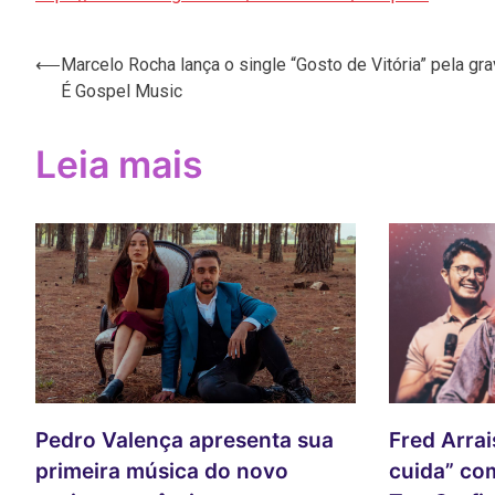
Navegação
⟵
Marcelo Rocha lança o single “Gosto de Vitória” pela gr
É Gospel Music
de
Post
Leia mais
Pedro Valença apresenta sua
Fred Arrai
primeira música do novo
cuida” co