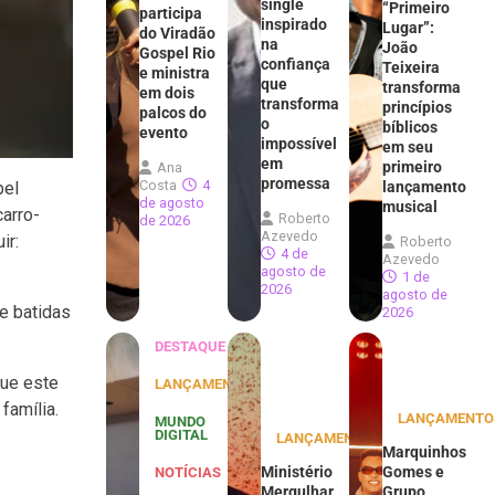
single
“Primeiro
participa
inspirado
Lugar”:
do Viradão
na
João
Gospel Rio
confiança
Teixeira
e ministra
que
transforma
em dois
transforma
princípios
palcos do
o
bíblicos
evento
impossível
em seu
em
primeiro
Ana
promessa
Costa
4
pel
lançamento
de agosto
musical
arro-
Roberto
de 2026
Azevedo
ir:
Roberto
4 de
Azevedo
agosto de
1 de
2026
agosto de
e batidas
2026
DESTAQUE
que este
LANÇAMENTOS
família.
LANÇAMENTO
MUNDO
DIGITAL
LANÇAMENTOS
Marquinhos
Ministério
Gomes e
NOTÍCIAS
Mergulhar
Grupo