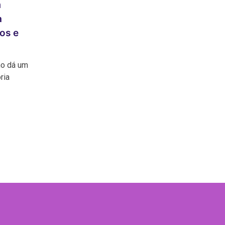
m
a
os e
ho dá um
ria