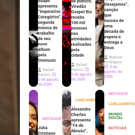
Asaph
de público,
Desejamos”,
apresenta
Viradão
canção
“Imperativo
Gospel Rio
que
Categórico”,
recebe
nasceu de
segunda
100 mil
uma
música de
pessoas
década de
trabalho
nas
espera e
de seu
atividades
entrega a
novo
realizadas
Deus
álbum
pela
pela
cidade
Manoel
Onimusic
Rodrigues
Rafael
5 de
Ramos
Rafael
agosto de
5 de agosto
Ramos
2026
de 2026
5 de agosto
de 2026
DESTAQUE
LANÇAMENTOS
LANÇAMENTO
Alexandre
MUNDO
Charles
DIGITAL
DESTAQUE
apresenta
“Fé de
Júlia
NOTÍCIAS
Abraão”,
Cristiano