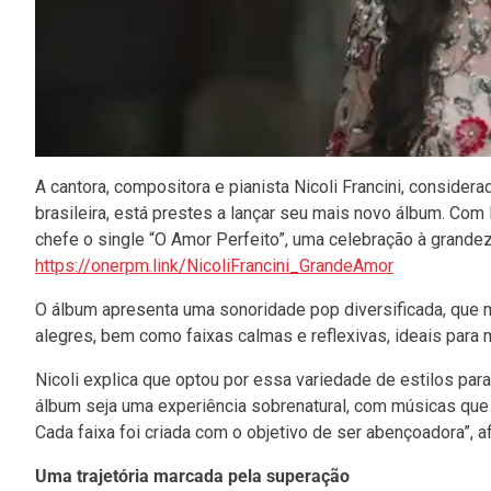
A cantora, compositora e pianista Nicoli Francini, consid
brasileira, está prestes a lançar seu mais novo álbum. Co
chefe o single “O Amor Perfeito”, uma celebração à grandez
https://onerpm.link/NicoliFrancini_GrandeAmor
O álbum apresenta uma sonoridade pop diversificada, que m
alegres, bem como faixas calmas e reflexivas, ideais par
Nicoli explica que optou por essa variedade de estilos par
álbum seja uma experiência sobrenatural, com músicas que 
Cada faixa foi criada com o objetivo de ser abençoadora”, af
Uma trajetória marcada pela superação