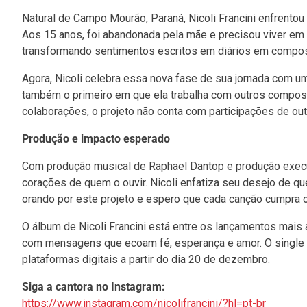
Natural de Campo Mourão, Paraná, Nicoli Francini enfrento
Aos 15 anos, foi abandonada pela mãe e precisou viver em 
transformando sentimentos escritos em diários em composi
Agora, Nicoli celebra essa nova fase de sua jornada com um
também o primeiro em que ela trabalha com outros composit
colaborações, o projeto não conta com participações de outr
Produção e impacto esperado
Com produção musical de Raphael Dantop e produção execu
corações de quem o ouvir. Nicoli enfatiza seu desejo de q
orando por este projeto e espero que cada canção cumpra o
O álbum de Nicoli Francini está entre os lançamentos mai
com mensagens que ecoam fé, esperança e amor. O single 
plataformas digitais a partir do dia 20 de dezembro.
Siga a cantora no Instagram:
https://www.instagram.com/nicolifrancini/?hl=pt-br