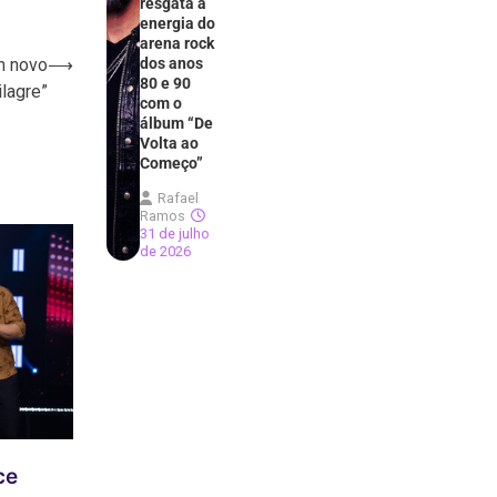
resgata a
energia do
arena rock
m novo
⟶
dos anos
80 e 90
lagre”
com o
álbum “De
Volta ao
Começo”
Rafael
Ramos
31 de julho
de 2026
ce