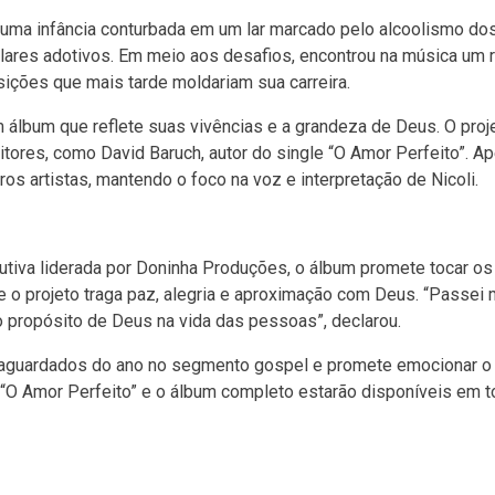
u uma infância conturbada em um lar marcado pelo alcoolismo dos
lares adotivos. Em meio aos desafios, encontrou na música um r
ções que mais tarde moldariam sua carreira.
 álbum que reflete suas vivências e a grandeza de Deus. O proj
ores, como David Baruch, autor do single “O Amor Perfeito”. A
os artistas, mantendo o foco na voz e interpretação de Nicoli.
tiva liderada por Doninha Produções, o álbum promete tocar os
ue o projeto traga paz, alegria e aproximação com Deus. “Passei
 propósito de Deus na vida das pessoas”, declarou.
s aguardados do ano no segmento gospel e promete emocionar o
“O Amor Perfeito” e o álbum completo estarão disponíveis em t