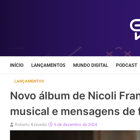
Skip
to
content
INÍCIO
LANÇAMENTOS
MUNDO DIGITAL
PODCAST
LANÇAMENTOS
Novo álbum de Nicoli Fran
musical e mensagens de 
Roberto Azevedo
6 de dezembro de 2024