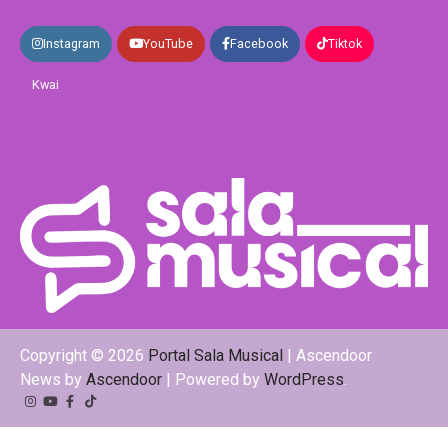
Instagram
YouTube
Facebook
Tiktok
Kwai
Copyright © 2026
Portal Sala Musical
| Ascendoor
News by
Ascendoor
| Powered by
WordPress
.
Instagram
YouTube
Facebook
Tiktok
Kwai