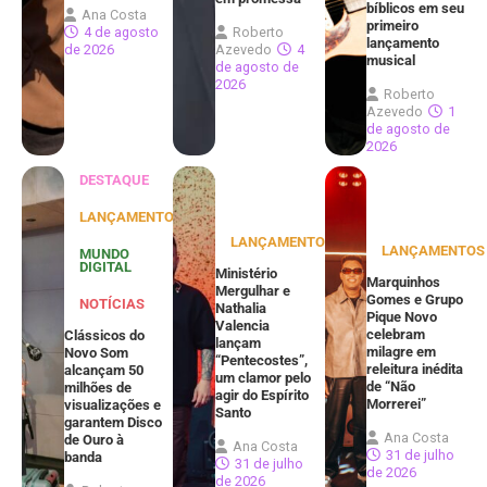
bíblicos em seu
Ana Costa
primeiro
4 de agosto
Roberto
lançamento
de 2026
Azevedo
4
musical
de agosto de
2026
Roberto
Azevedo
1
de agosto de
2026
DESTAQUE
LANÇAMENTOS
LANÇAMENTOS
LANÇAMENTOS
MUNDO
DIGITAL
Ministério
Marquinhos
Mergulhar e
Gomes e Grupo
NOTÍCIAS
Nathalia
Pique Novo
Valencia
celebram
Clássicos do
lançam
milagre em
Novo Som
“Pentecostes”,
releitura inédita
alcançam 50
um clamor pelo
de “Não
milhões de
agir do Espírito
Morrerei”
visualizações e
Santo
garantem Disco
Ana Costa
de Ouro à
Ana Costa
31 de julho
banda
31 de julho
de 2026
de 2026