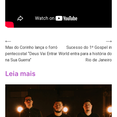
Navegação
⟵
⟶
Max do Corinho lança o forró
Sucesso do 1º Gospel in
de
pentecostal “Deus Vai Entrar
World entra para a história do
Post
na Sua Guerra”
Rio de Janeiro
Leia mais