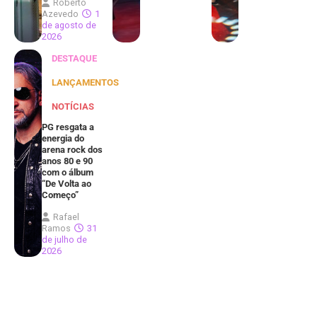
Roberto
Azevedo
1
de agosto de
2026
DESTAQUE
LANÇAMENTOS
NOTÍCIAS
PG resgata a
energia do
arena rock dos
anos 80 e 90
com o álbum
“De Volta ao
Começo”
Rafael
Ramos
31
de julho de
2026