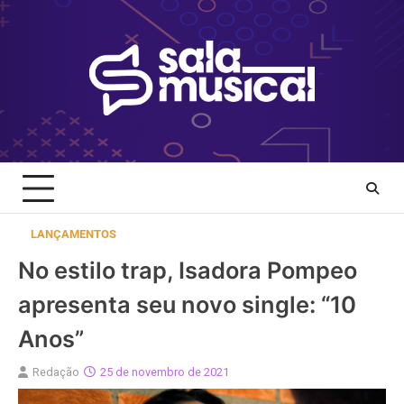
Skip
to
content
LANÇAMENTOS
No estilo trap, Isadora Pompeo
apresenta seu novo single: “10
Anos”
Redação
25 de novembro de 2021