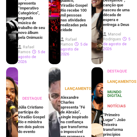
Desejamos”,
público,
apresenta
canção que
Viradão Gospel
“Imperativo
nasceu de uma
Rio recebe 100
Categórico”,
década de
mil pessoas
segunda
espera e
nas atividades
música de
entrega a Deus
realizadas pela
trabalho de seu
cidade
novo álbum
Manoel
pela Onimusic
Rodrigues
5
Rafael
de agosto de
Ramos
5 de
Rafael
2026
agosto de
Ramos
5 de
2026
agosto de
2026
DESTAQUE
LANÇAMENTOS
LANÇAMENTOS
MUNDO
DIGITAL
Alexandre
DESTAQUE
Charles
NOTÍCIAS
Júlia Cristiano
apresenta “Fé
participa do
de Abraão”,
“Primeiro
Viradão Gospel
single inspirado
Lugar”: João
Rio e ministra
na confiança
Teixeira
em dois palcos
que transforma
transforma
do evento
o impossível
princípios
em promessa