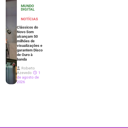
MUNDO
DIGITAL
NOTÍCIAS
Clássicos do
Novo Som
alcançam 50
milhões de
visualizações e
garantem Disco
de Ouro à
banda
Roberto
Azevedo
1
de agosto de
2026