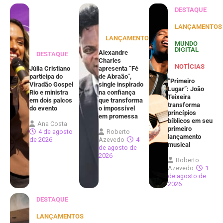
DESTAQUE
LANÇAMENTOS
LANÇAMENTOS
MUNDO
DIGITAL
Alexandre
DESTAQUE
Charles
NOTÍCIAS
Júlia Cristiano
apresenta “Fé
participa do
de Abraão”,
“Primeiro
Viradão Gospel
single inspirado
Lugar”: João
Rio e ministra
na confiança
Teixeira
em dois palcos
que transforma
transforma
do evento
o impossível
princípios
em promessa
bíblicos em seu
Ana Costa
primeiro
4 de agosto
Roberto
lançamento
de 2026
Azevedo
4
musical
de agosto de
2026
Roberto
Azevedo
1
de agosto de
2026
DESTAQUE
LANÇAMENTOS