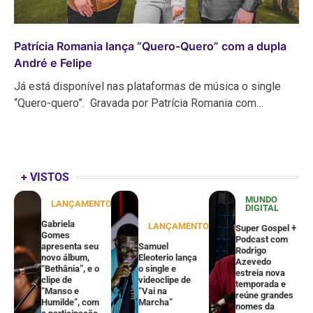
Patrícia Romania lança “Quero-Quero” com a dupla
André e Felipe
Já está disponível nas plataformas de música o single
“Quero-quero”. Gravada por Patrícia Romania com…
+ VISTOS
MUNDO
LANÇAMENTOS
DIGITAL
Gabriela
LANÇAMENTOS
Super Gospel +
Gomes
Podcast com
apresenta seu
Samuel
Rodrigo
novo álbum,
Eleoterio lança
Azevedo
“Bethânia”, e o
o single e
estreia nova
clipe de
videoclipe de
temporada e
“Manso e
“Vai na
reúne grandes
Humilde”, com
Marcha”
nomes da