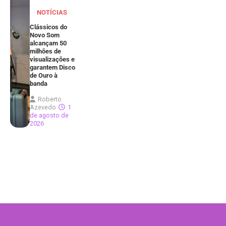
NOTÍCIAS
Clássicos do
Novo Som
alcançam 50
milhões de
visualizações e
garantem Disco
de Ouro à
banda
Roberto
Azevedo
1
de agosto de
2026