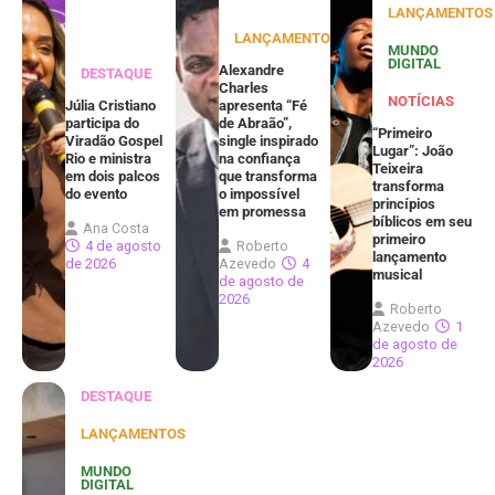
LANÇAMENTOS
LANÇAMENTOS
MUNDO
DIGITAL
Alexandre
DESTAQUE
Charles
NOTÍCIAS
Júlia Cristiano
apresenta “Fé
participa do
de Abraão”,
“Primeiro
Viradão Gospel
single inspirado
Lugar”: João
Rio e ministra
na confiança
Teixeira
em dois palcos
que transforma
transforma
do evento
o impossível
princípios
em promessa
bíblicos em seu
Ana Costa
primeiro
4 de agosto
Roberto
lançamento
de 2026
Azevedo
4
musical
de agosto de
2026
Roberto
Azevedo
1
de agosto de
2026
DESTAQUE
LANÇAMENTOS
MUNDO
DIGITAL