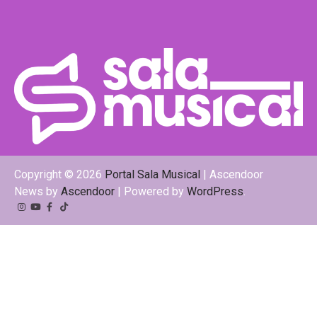
Copyright © 2026
Portal Sala Musical
| Ascendoor
News by
Ascendoor
| Powered by
WordPress
.
Instagram
YouTube
Facebook
Tiktok
Kwai