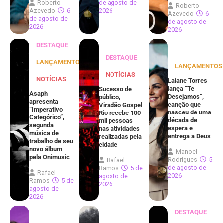
Roberto
de agosto de
Roberto
Azevedo
6
2026
Azevedo
6
de agosto de
de agosto de
2026
2026
DESTAQUE
DESTAQUE
LANÇAMENTOS
LANÇAMENTOS
NOTÍCIAS
NOTÍCIAS
Laiane Torres
lança “Te
Sucesso de
Asaph
Desejamos”,
público,
apresenta
canção que
Viradão Gospel
“Imperativo
nasceu de uma
Rio recebe 100
Categórico”,
década de
mil pessoas
segunda
espera e
nas atividades
música de
entrega a Deus
realizadas pela
trabalho de seu
cidade
novo álbum
Manoel
pela Onimusic
Rodrigues
5
Rafael
de agosto de
Ramos
5 de
Rafael
2026
agosto de
Ramos
5 de
2026
agosto de
2026
DESTAQUE