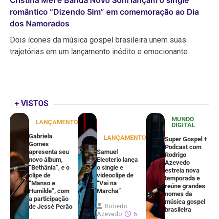
Cristina Mel e Banda Novo Som lançam o single
romântico “Dizendo Sim” em comemoração ao Dia
dos Namorados
Dois ícones da música gospel brasileira unem suas
trajetórias em um lançamento inédito e emocionante.…
+ VISTOS
MUNDO
LANÇAMENTOS
DIGITAL
Gabriela
LANÇAMENTOS
Super Gospel +
Gomes
Podcast com
apresenta seu
Samuel
Rodrigo
novo álbum,
Eleoterio lança
Azevedo
“Bethânia”, e o
o single e
estreia nova
clipe de
videoclipe de
temporada e
“Manso e
“Vai na
reúne grandes
Humilde”, com
Marcha”
nomes da
a participação
música gospel
Roberto
de Jessé Perão
brasileira
Azevedo
6