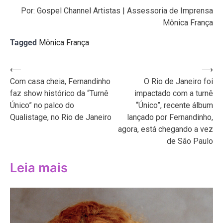
Por: Gospel Channel Artistas | Assessoria de Imprensa
Mônica França
Tagged
Mônica França
Navegação
⟵
⟶
Com casa cheia, Fernandinho
O Rio de Janeiro foi
de
faz show histórico da “Turnê
impactado com a turnê
Post
Único” no palco do
“Único”, recente álbum
Qualistage, no Rio de Janeiro
lançado por Fernandinho,
agora, está chegando a vez
de São Paulo
Leia mais