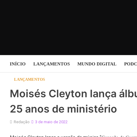
Skip
to
content
INÍCIO
LANÇAMENTOS
MUNDO DIGITAL
PODC
LANÇAMENTOS
Moisés Cleyton lança á
25 anos de ministério
Redação
3 de maio de 2022