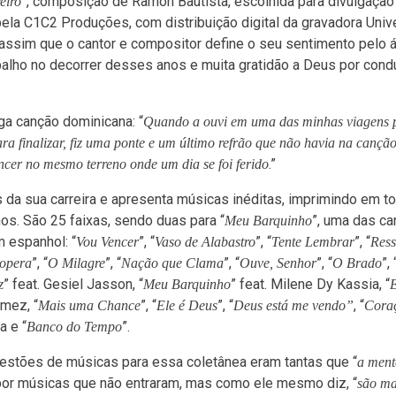
”, composição de Ramon Bautista, escolhida para divulgaçã
eiro
ela C1C2 Produções, com distribuição digital da gravadora Univ
É assim que o cantor e compositor define o seu sentimento pelo
trabalho no decorrer desses anos e muita gratidão a Deus por con
a canção dominicana: “
Quando a ouvi em uma das minhas viagens 
ara finalizar, fiz uma ponte e um último refrão que não havia na canção
.”
ncer no mesmo terreno onde um dia se foi ferido
a sua carreira e apresenta músicas inéditas, imprimindo em t
hos. São 25 faixas, sendo duas para “
”, uma das c
Meu Barquinho
 espanhol: “
”, “
”, “
”, “
Vou Vencer
Vaso de Alabastro
Tente Lembrar
Ress
”, “
”, “
”, “
”, “
”, 
opera
O Milagre
Nação que Clama
Ouve, Senhor
O Brado
” feat. Gesiel Jasson, “
” feat. Milene Dy Kassia, “
z
Meu Barquinho
ómez, “
”, “
”, “
, “
Mais uma Chance
Ele é Deus
Deus está me vendo”
Cora
a e “
”.
Banco do Tempo
stões de músicas para essa coletânea eram tantas que “
a ment
por músicas que não entraram, mas como ele mesmo diz, “
são ma