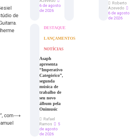
Azevedo
Roberto
6 de agosto
esiel
Azevedo
de 2026
6 de agosto
stúdio de
de 2026
uitarra.
DESTAQUE
ilherme
LANÇAMENTOS
NOTÍCIAS
Asaph
apresenta
“Imperativo
Categórico”,
segunda
música de
trabalho de
seu novo
álbum pela
Onimusic
”, com
⟶
Rafael
 Samuel
Ramos
5
de agosto
de 2026