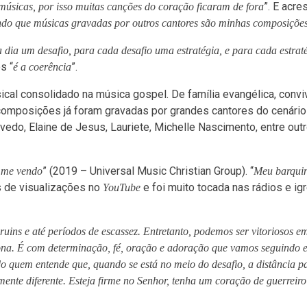
”. E acre
músicas, por isso muitas canções do coração ficaram de fora
indo que músicas gravadas por outros cantores são minhas composiçõe
 dia um desafio, para cada desafio uma estratégia, e para cada estraté
s “
”.
é a coerência
ical consolidado na música gospel. De família evangélica, convi
composições já foram gravadas por grandes cantores do cenário
edo, Elaine de Jesus, Lauriete, Michelle Nascimento, entre out
” (2019 – Universal Music Christian Group). “
 me vendo
Meu barqui
 de visualizações no
e foi muito tocada nas rádios e ig
YouTube
uins e até períodos de escassez. Entretanto, podemos ser vitoriosos e
ona. É com determinação, fé, oração e adoração que vamos seguindo 
o quem entende que, quando se está no meio do desafio, a distância p
mente diferente. Esteja firme no Senhor, tenha um coração de guerreiro