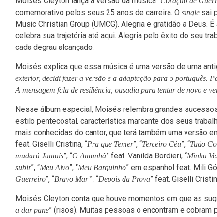
Moisés Cleyton lança a versão da música “
Coração de Guerr
comemorativo pelos seus 25 anos de carreira. O
sai p
single
Music Christian Group (UMCG). Alegria e gratidão a Deus. 
celebra sua trajetória até aqui. Alegria pelo êxito do seu 
cada degrau alcançado.
Moisés explica que essa música é uma versão de uma antig
exterior, decidi fazer a versão e a adaptação para o português. P
A mensagem fala de resiliência, ousadia para tentar de novo e ve
Nesse álbum especial, Moisés relembra grandes sucessos d
estilo pentecostal, característica marcante dos seus trabal
mais conhecidas do cantor, que terá também uma versão em
feat. Giselli Cristina, “
”, “
”, “
Pra que Temer
Terceiro Céu
Tudo Co
”, “
” feat. Vanilda Bordieri, “
mudará Jamais
O Amanhã
Minha Ve
”, “
”, “
” em espanhol feat. Mili G
subir
Meu Alvo
Meu Barquinho
”, “
, “
” feat. Giselli Cristin
Guerreiro
Bravo Mar”
Depois da Prova
Moisés Cleyton conta que houve momentos em que as suge
” (risos). Muitas pessoas o encontram e cobram 
a dar pane