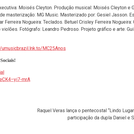
ecutiva: Moisés Cleyton. Produção musical: Moisés Cleyton e G
 de masterização: MG Music. Masterizado por: Gesiel Jasson. E
Ferreira Nogueira: Teclados. Betuel Crisley Ferreira Nogueira: G
 violões. Fotógrafo: Leandro Pedroso. Projeto gráfico e arte: Gu
//umusicbrazil.lnk.to/MC25Anos
Sociais!
al
7eCK4–yi7-mrA
Raquel Veras lança o pentecostal “Lindo Lugar
participação da dupla Daniel e