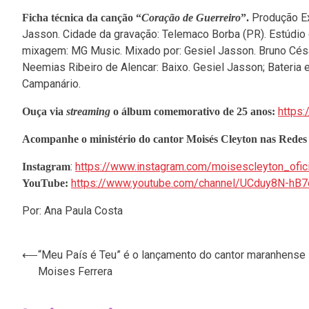
Produção Ex
Ficha técnica da canção “
Coração de Guerreiro
”.
Jasson. Cidade da gravação: Telemaco Borba (PR). Estúdio
mixagem: MG Music. Mixado por: Gesiel Jasson. Bruno César 
Neemias Ribeiro de Alencar: Baixo. Gesiel Jasson; Bateria e
Campanário.
https:
Ouça via
streaming
o álbum comemorativo de 25 anos:
Acompanhe o ministério do cantor Moisés Cleyton nas Redes 
:
https://www.instagram.com/moisescleyton_ofici
Instagram
https://www.youtube.com/channel/UCduy8N-hB
YouTube:
Por: Ana Paula Costa
⟵
“Meu País é Teu” é o lançamento do cantor maranhense
Navegação
Moises Ferrera
de
Post