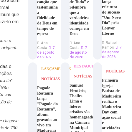
o do álbum
lança
canção que
de Tudo” e
releitura
ersal
testemunha
relembra
do sucesso
a
que a
 álbum que
“Um Novo
fidelidade
verdadeira
duzi-lo em
Dia” pela
de Deus em
identidade
Louvor
tempo de
começa em
Eterno
espera
Deus
para o
Rafael
Ana
Ana
 original.
Ramos
7
Costa
7
Costa
7
de agosto
de agosto
de agosto
de 2026
de 2026
de 2026
odas o
DESTAQUE
LANÇAMENTOS
NOTÍCIAS
anções
NOTÍCIAS
NOTÍCIAS
”
Primeira
uscita
Samuel
Igreja
“
Não
Pagode
Eleotério,
Batista de
Restaura
Eu vou
Thalles
Madureira
lança
Lima e
realiza o
ção de
“Pagode do
líderes
Madureira
Restaura”,
cristãos são
Day com
álbum
homenageados
ação social
gravado ao
e chegava
na Câmara
e
vivo em
is de 700
Municipal
atividades
Madureira