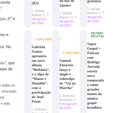
do Rio de
gratuitas
scenta
(RJ)
Janeiro
”.
s
Rafael
Rafael
Ramos
7
Rafael
Ramos
7
de agosto
Ramos
7
” e
gia, fé
de agosto
de 2026
de agosto
de 2026
de 2026
MUNDO
veu e
DIGITAL
LANÇAMENTOS
Super
ros. No
Gabriela
Gospel +
Gomes
Podcast
LANÇAMENTOS
apresenta
com
seu novo
Samuel
Rodrigo
”, que
nho
álbum,
Eleoterio
Azevedo
rejas de
“Bethânia”,
lança o
estreia
e o clipe de
single e
nova
“Manso e
videoclipe
temporada
Humilde”,
de “Vai na
e reúne
m todas as
com a
Marcha”
grandes
e vencendo
participação
nomes da
Roberto
de Jessé
ara
música
Azevedo
Perão
gospel
 e seja
6 de agosto
brasileira
de 2026
Roberto