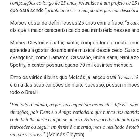
composições ao longo de 25 anos, resumidas a um projeto de 25 
que está sendo “
gratificante ver a reação das pessoas descobr
Moisés gosta de definir esses 25 anos com a frase, “
a
cada
diz que a maior característica do seu ministério nesses ano
Moisés Cleyton é pastor, cantor, compositor e produtor mus
aprendeu a gostar do ambiente musical desde cedo. Suas 
evangélico, como Damares, Cassiane, Bruna Karla, Nani Azev
Spotify, o cantor possuiu quase 70 mil ouvintes mensais.
Entre os vários álbuns que Moisés já lançou está “
Deus está
é uma das suas canções de muito sucesso, possui milhões
todo o Brasil.
“
Em todo o mundo, as pessoas enfrentam momentos difíceis, dias r
situações, pois Deus é o Amigo verdadeiro que nunca nos aband
cada batalha deste campo de guerra. Sairá vencedor do outro lad
retroceder ou seguir em frente é a mesma, mas o resultado é total
” (Moisés Cleyton)
sempre vitorioso!