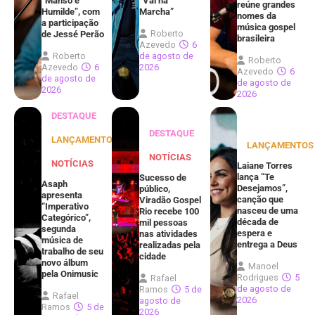
“Manso e
“Vai na
reúne grandes
Humilde”, com
Marcha”
nomes da
a participação
música gospel
Roberto
de Jessé Perão
brasileira
Azevedo
6
Roberto
de agosto de
Roberto
Azevedo
6
2026
Azevedo
6
de agosto de
de agosto de
2026
2026
DESTAQUE
DESTAQUE
LANÇAMENTOS
LANÇAMENTOS
NOTÍCIAS
NOTÍCIAS
Laiane Torres
lança “Te
Sucesso de
Asaph
Desejamos”,
público,
apresenta
canção que
Viradão Gospel
“Imperativo
nasceu de uma
Rio recebe 100
Categórico”,
década de
mil pessoas
segunda
espera e
nas atividades
música de
entrega a Deus
realizadas pela
trabalho de seu
cidade
novo álbum
Manoel
pela Onimusic
Rodrigues
5
Rafael
de agosto de
Ramos
5 de
Rafael
2026
agosto de
Ramos
5 de
2026