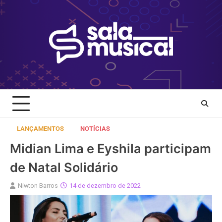
Skip
to
content
LANÇAMENTOS
NOTÍCIAS
Midian Lima e Eyshila participam
de Natal Solidário
Niwton Barros
14 de dezembro de 2022