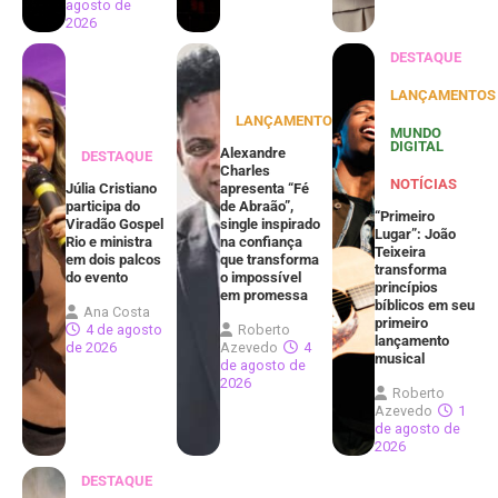
agosto de
2026
DESTAQUE
LANÇAMENTOS
LANÇAMENTOS
MUNDO
DIGITAL
Alexandre
DESTAQUE
Charles
NOTÍCIAS
Júlia Cristiano
apresenta “Fé
participa do
de Abraão”,
“Primeiro
Viradão Gospel
single inspirado
Lugar”: João
Rio e ministra
na confiança
Teixeira
em dois palcos
que transforma
transforma
do evento
o impossível
princípios
em promessa
bíblicos em seu
Ana Costa
primeiro
4 de agosto
Roberto
lançamento
de 2026
Azevedo
4
musical
de agosto de
2026
Roberto
Azevedo
1
de agosto de
2026
DESTAQUE