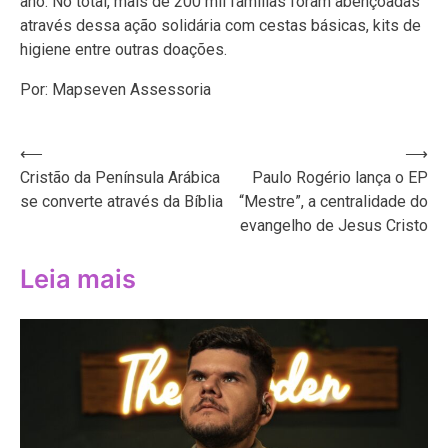
ano. No total, mais de 200 mil famílias foram abençoadas
através dessa ação solidária com cestas básicas, kits de
higiene entre outras doações.
Por: Mapseven Assessoria
Navegação
⟵
⟶
Cristão da Península Arábica
Paulo Rogério lança o EP
de
se converte através da Bíblia
“Mestre”, a centralidade do
Post
evangelho de Jesus Cristo
Leia mais