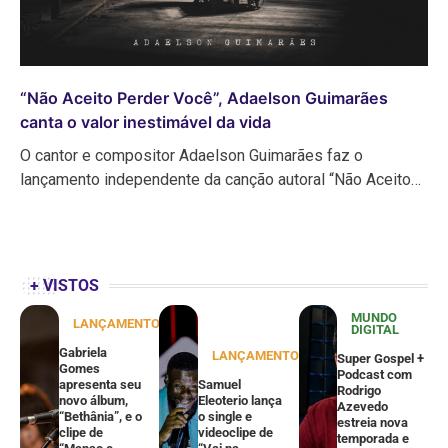
“Não Aceito Perder Você”, Adaelson Guimarães
canta o valor inestimável da vida
O cantor e compositor Adaelson Guimarães faz o
lançamento independente da canção autoral “Não Aceito…
+ VISTOS
MUNDO
LANÇAMENTOS
DIGITAL
Gabriela
LANÇAMENTOS
Super Gospel +
Gomes
Podcast com
apresenta seu
Samuel
Rodrigo
novo álbum,
Eleoterio lança
Azevedo
“Bethânia”, e o
o single e
estreia nova
clipe de
videoclipe de
temporada e