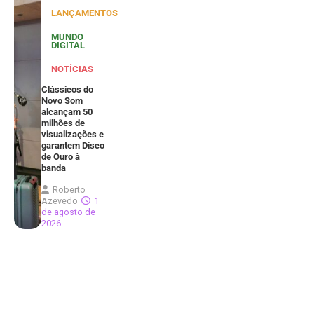
LANÇAMENTOS
MUNDO
DIGITAL
NOTÍCIAS
Clássicos do
Novo Som
alcançam 50
milhões de
visualizações e
garantem Disco
de Ouro à
banda
Roberto
Azevedo
1
de agosto de
2026