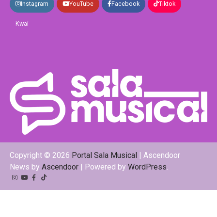
Instagram
YouTube
Facebook
Tiktok
Kwai
Copyright © 2026
Portal Sala Musical
| Ascendoor
News by
Ascendoor
| Powered by
WordPress
.
Instagram
YouTube
Facebook
Tiktok
Kwai