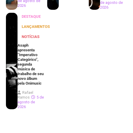
de agosto de
de agosto de
2026
2026
DESTAQUE
LANÇAMENTOS
NOTÍCIAS
Asaph
apresenta
“Imperativo
Categórico”,
segunda
música de
trabalho de seu
novo álbum
pela Onimusic
Rafael
Ramos
5 de
agosto de
2026