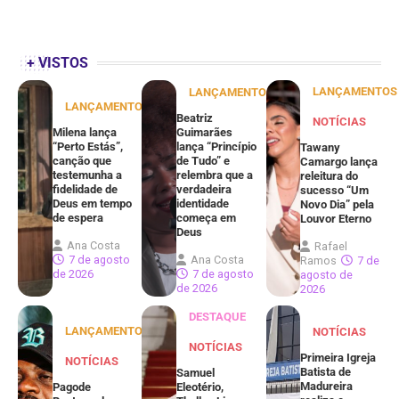
+ VISTOS
LANÇAMENTOS
LANÇAMENTOS
LANÇAMENTOS
Beatriz
NOTÍCIAS
Milena lança
Guimarães
“Perto Estás”,
lança “Princípio
Tawany
canção que
de Tudo” e
Camargo lança
testemunha a
relembra que a
releitura do
fidelidade de
verdadeira
sucesso “Um
Deus em tempo
identidade
Novo Dia” pela
de espera
começa em
Louvor Eterno
Deus
Ana Costa
Rafael
7 de agosto
Ana Costa
Ramos
7 de
de 2026
7 de agosto
agosto de
de 2026
2026
DESTAQUE
LANÇAMENTOS
NOTÍCIAS
NOTÍCIAS
Primeira Igreja
NOTÍCIAS
Batista de
Samuel
Madureira
Pagode
Eleotério,