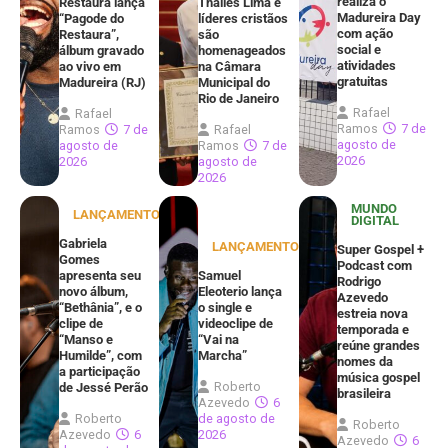
realiza o
Restaura lança
Thalles Lima e
Madureira Day
“Pagode do
líderes cristãos
com ação
Restaura”,
são
social e
álbum gravado
homenageados
atividades
ao vivo em
na Câmara
gratuitas
Madureira (RJ)
Municipal do
Rio de Janeiro
Rafael
Rafael
Ramos
7 de
Ramos
7 de
Rafael
agosto de
agosto de
Ramos
7 de
2026
2026
agosto de
2026
MUNDO
LANÇAMENTOS
DIGITAL
Gabriela
LANÇAMENTOS
Super Gospel +
Gomes
Podcast com
apresenta seu
Samuel
Rodrigo
novo álbum,
Eleoterio lança
Azevedo
“Bethânia”, e o
o single e
estreia nova
clipe de
videoclipe de
temporada e
“Manso e
“Vai na
reúne grandes
Humilde”, com
Marcha”
nomes da
a participação
música gospel
Roberto
de Jessé Perão
brasileira
Azevedo
6
Roberto
de agosto de
Roberto
Azevedo
6
2026
Azevedo
6