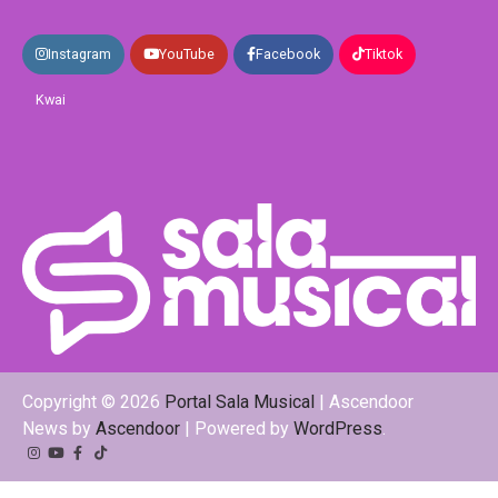
Instagram
YouTube
Facebook
Tiktok
Kwai
Copyright © 2026
Portal Sala Musical
| Ascendoor
News by
Ascendoor
| Powered by
WordPress
.
Instagram
YouTube
Facebook
Tiktok
Kwai