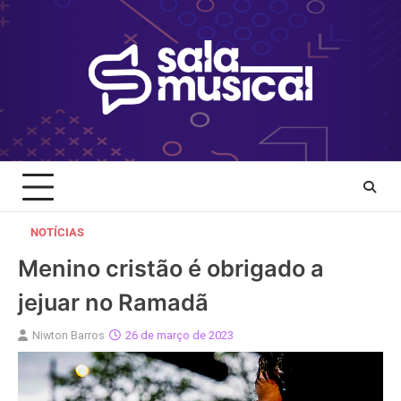
Skip
to
content
NOTÍCIAS
Menino cristão é obrigado a
jejuar no Ramadã
Niwton Barros
26 de março de 2023