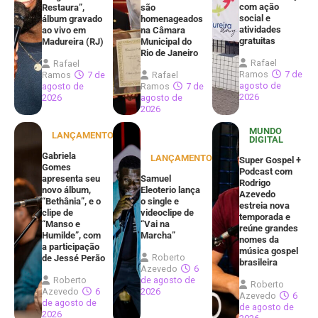
com ação
Restaura”,
são
social e
álbum gravado
homenageados
atividades
ao vivo em
na Câmara
gratuitas
Madureira (RJ)
Municipal do
Rio de Janeiro
Rafael
Rafael
Ramos
7 de
Ramos
7 de
Rafael
agosto de
agosto de
Ramos
7 de
2026
2026
agosto de
2026
MUNDO
LANÇAMENTOS
DIGITAL
Gabriela
LANÇAMENTOS
Super Gospel +
Gomes
Podcast com
apresenta seu
Samuel
Rodrigo
novo álbum,
Eleoterio lança
Azevedo
“Bethânia”, e o
o single e
estreia nova
clipe de
videoclipe de
temporada e
“Manso e
“Vai na
reúne grandes
Humilde”, com
Marcha”
nomes da
a participação
música gospel
Roberto
de Jessé Perão
brasileira
Azevedo
6
Roberto
de agosto de
Roberto
Azevedo
6
2026
Azevedo
6
de agosto de
de agosto de
2026