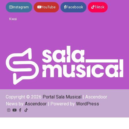
Instagram
YouTube
Facebook
Tiktok
Kwai
Copyright © 2026
Portal Sala Musical
| Ascendoor
News by
Ascendoor
| Powered by
WordPress
.
Instagram
YouTube
Facebook
Tiktok
Kwai