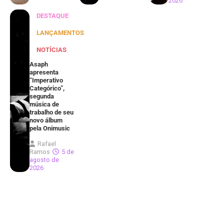
2026
DESTAQUE
LANÇAMENTOS
NOTÍCIAS
Asaph
apresenta
“Imperativo
Categórico”,
segunda
música de
trabalho de seu
novo álbum
pela Onimusic
Rafael
Ramos
5 de
agosto de
2026