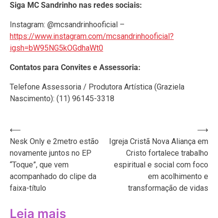
Siga MC Sandrinho nas redes sociais:
Instagram: @mcsandrinhooficial –
https://www.instagram.com/mcsandrinhooficial?
igsh=bW95NG5kOGdhaWt0
Contatos para Convites e Assessoria:
Telefone Assessoria / Produtora Artística (Graziela
Nascimento): (11) 96145-3318
Navegação
⟵
⟶
Nesk Only e 2metro estão
Igreja Cristã Nova Aliança em
de
novamente juntos no EP
Cristo fortalece trabalho
Post
“Toque”, que vem
espiritual e social com foco
acompanhado do clipe da
em acolhimento e
faixa-título
transformação de vidas
Leia mais