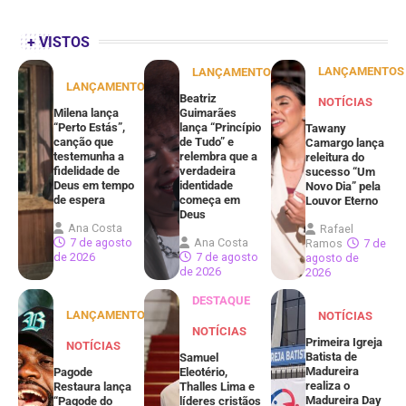
+ VISTOS
LANÇAMENTOS
LANÇAMENTOS
LANÇAMENTOS
Beatriz
NOTÍCIAS
Milena lança
Guimarães
“Perto Estás”,
lança “Princípio
Tawany
canção que
de Tudo” e
Camargo lança
testemunha a
relembra que a
releitura do
fidelidade de
verdadeira
sucesso “Um
Deus em tempo
identidade
Novo Dia” pela
de espera
começa em
Louvor Eterno
Deus
Ana Costa
Rafael
7 de agosto
Ana Costa
Ramos
7 de
de 2026
7 de agosto
agosto de
de 2026
2026
DESTAQUE
LANÇAMENTOS
NOTÍCIAS
NOTÍCIAS
Primeira Igreja
NOTÍCIAS
Batista de
Samuel
Madureira
Pagode
Eleotério,
realiza o
Restaura lança
Thalles Lima e
Madureira Day
“Pagode do
líderes cristãos