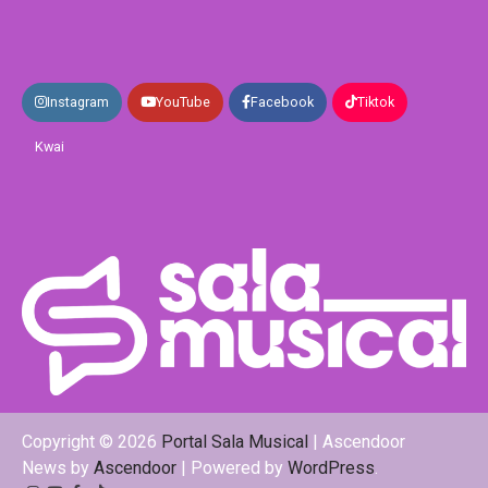
Instagram
YouTube
Facebook
Tiktok
Kwai
Copyright © 2026
Portal Sala Musical
| Ascendoor
News by
Ascendoor
| Powered by
WordPress
.