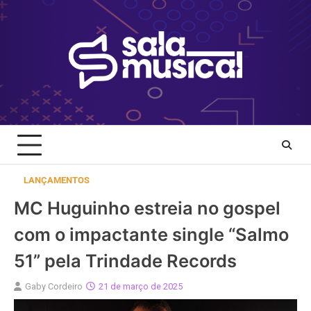
Skip
to
content
LANÇAMENTOS
MC Huguinho estreia no gospel
com o impactante single “Salmo
51” pela Trindade Records
Gaby Cordeiro
21 de março de 2025