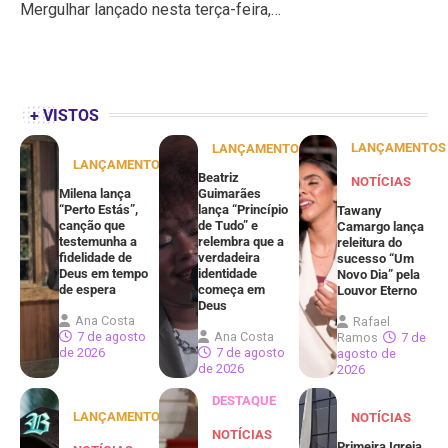
Mergulhar lançado nesta terça-feira,…
+ VISTOS
LANÇAMENTOS
LANÇAMENTOS
LANÇAMENTOS
Beatriz
NOTÍCIAS
Milena lança
Guimarães
“Perto Estás”,
lança “Princípio
Tawany
canção que
de Tudo” e
Camargo lança
testemunha a
relembra que a
releitura do
fidelidade de
verdadeira
sucesso “Um
Deus em tempo
identidade
Novo Dia” pela
de espera
começa em
Louvor Eterno
Deus
Ana Costa
Rafael
7 de agosto
Ana Costa
Ramos
7 de
de 2026
7 de agosto
agosto de
de 2026
2026
DESTAQUE
LANÇAMENTOS
NOTÍCIAS
NOTÍCIAS
Primeira Igreja