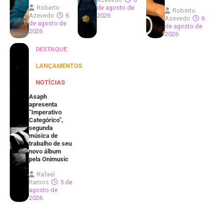
Roberto
de agosto de
Roberto
Azevedo
6
2026
Azevedo
6
de agosto de
de agosto de
2026
2026
DESTAQUE
LANÇAMENTOS
NOTÍCIAS
Asaph
apresenta
“Imperativo
Categórico”,
segunda
música de
trabalho de seu
novo álbum
pela Onimusic
Rafael
Ramos
5 de
agosto de
2026