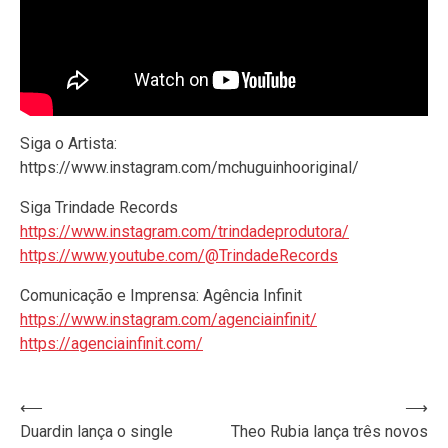
Siga o Artista:
https://www.instagram.com/mchuguinhooriginal/
Siga Trindade Records
https://www.instagram.com/trindadeprodutora/
https://www.youtube.com/@TrindadeRecords
Comunicação e Imprensa: Agência Infinit
https://www.instagram.com/agenciainfinit/
https://agenciainfinit.com/
Navegação
⟵
⟶
Duardin lança o single
Theo Rubia lança três novos
de