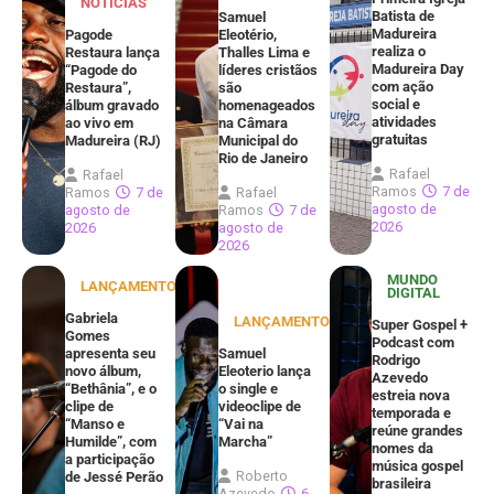
NOTÍCIAS
Batista de
Samuel
Madureira
Pagode
Eleotério,
realiza o
Restaura lança
Thalles Lima e
Madureira Day
“Pagode do
líderes cristãos
com ação
Restaura”,
são
social e
álbum gravado
homenageados
atividades
ao vivo em
na Câmara
gratuitas
Madureira (RJ)
Municipal do
Rio de Janeiro
Rafael
Rafael
Ramos
7 de
Ramos
7 de
Rafael
agosto de
agosto de
Ramos
7 de
2026
2026
agosto de
2026
MUNDO
LANÇAMENTOS
DIGITAL
Gabriela
LANÇAMENTOS
Super Gospel +
Gomes
Podcast com
apresenta seu
Samuel
Rodrigo
novo álbum,
Eleoterio lança
Azevedo
“Bethânia”, e o
o single e
estreia nova
clipe de
videoclipe de
temporada e
“Manso e
“Vai na
reúne grandes
Humilde”, com
Marcha”
nomes da
a participação
música gospel
Roberto
de Jessé Perão
brasileira
Azevedo
6