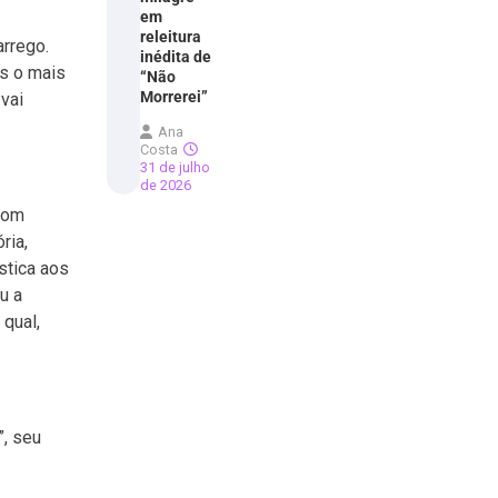
em
releitura
rrego.
inédita de
s o mais
“Não
Morrerei”
 vai
Ana
Costa
31 de julho
de 2026
com
ria,
stica aos
u a
 qual,
”, seu