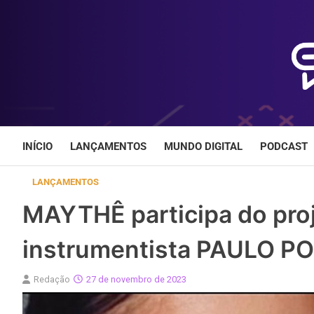
Skip
to
content
INÍCIO
LANÇAMENTOS
MUNDO DIGITAL
PODCAST
LANÇAMENTOS
MAYTHÊ participa do pr
instrumentista PAULO P
Redação
27 de novembro de 2023