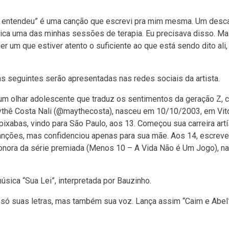
me entendeu” é uma canção que escrevi pra mim mesma. Um desca
ica uma das minhas sessões de terapia. Eu precisava disso. Ma
er um que estiver atento o suficiente ao que está sendo dito ali,
s seguintes serão apresentadas nas redes sociais da artista.
um olhar adolescente que traduz os sentimentos da geração Z, 
aythê Costa Nali (@maythecosta), nasceu em 10/10/2003, em Vitó
apixabas, vindo para São Paulo, aos 13. Começou sua carreira artí
anções, mas confidenciou apenas para sua mãe. Aos 14, escreve
 sonora da série premiada (Menos 10 – A Vida Não é Um Jogo), na
sica “Sua Lei”, interpretada por Bauzinho.
 só suas letras, mas também sua voz. Lança assim “Caim e Abel