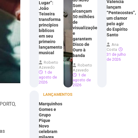
do Novo
Valencia
Lugar”:
Som
lançam
João
alcançam
“Pentecostes”,
Teixeira
50 milhões
um clamor
transforma
de
pelo agir
princípios
visualizações
do Espírito
bíblicos
e
Santo
em seu
garantem
primeiro
Disco de
Ana
lançamento
Costa
Ouro à
musical
31 de julho
banda
de 2026
Roberto
Roberto
Azevedo
Azevedo
1 de
1 de
agosto de
agosto de
2026
2026
LANÇAMENTOS
O PORTO,
Marquinhos
Gomes e
Grupo
Pique
Novo
has
celebram
milagre