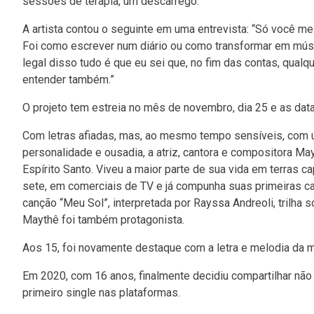
sessões de terapia, um descarrego.”
A artista contou o seguinte em uma entrevista: “Só você 
Foi como escrever num diário ou como transformar em mús
legal disso tudo é que eu sei que, no fim das contas, qualqu
entender também.”
O projeto tem estreia no mês de novembro, dia 25 e as data
Com letras afiadas, mas, ao mesmo tempo sensíveis, com 
personalidade e ousadia, a atriz, cantora e compositora M
Espírito Santo. Viveu a maior parte de sua vida em terras c
sete, em comerciais de TV e já compunha suas primeiras c
canção “Meu Sol”, interpretada por Rayssa Andreoli, trilha
Maythê foi também protagonista.
Aos 15, foi novamente destaque com a letra e melodia da mú
Em 2020, com 16 anos, finalmente decidiu compartilhar não
primeiro single nas plataformas.