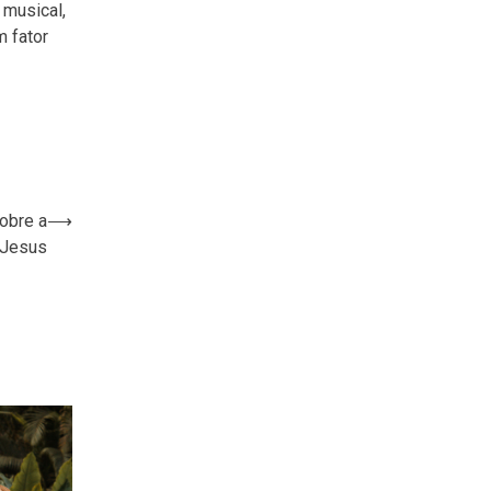
 musical,
 fator
obre a
⟶
 Jesus