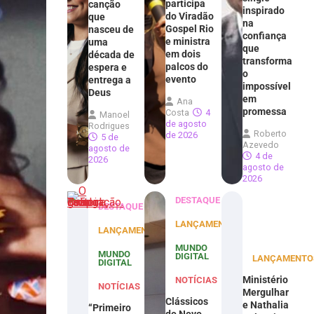
participa
canção
inspirado
do Viradão
que
na
Gospel Rio
nasceu de
confiança
e ministra
uma
que
em dois
década de
transforma
palcos do
espera e
o
evento
entrega a
impossível
Deus
em
Ana
promessa
Costa
4
Manoel
de agosto
Rodrigues
Roberto
de 2026
5 de
Azevedo
agosto de
4 de
2026
agosto de
2026
DESTAQUE
DESTAQUE
LANÇAMENTOS
LANÇAMENTOS
MUNDO
MUNDO
DIGITAL
LANÇAMENTO
DIGITAL
Ministério
NOTÍCIAS
NOTÍCIAS
Mergulhar
Clássicos
e Nathalia
“Primeiro