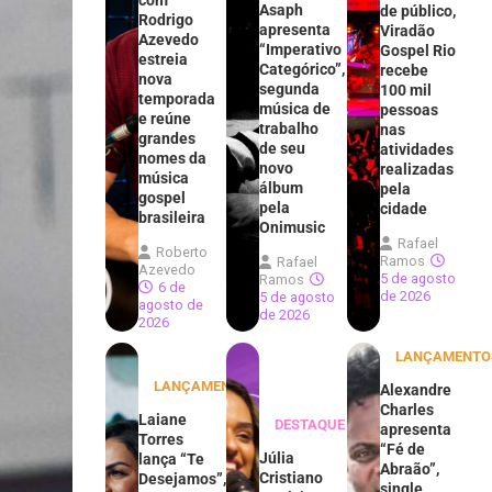
com
Asaph
de público,
Rodrigo
apresenta
Viradão
Azevedo
“Imperativo
Gospel Rio
estreia
Categórico”,
recebe
nova
segunda
100 mil
temporada
música de
pessoas
e reúne
trabalho
nas
grandes
de seu
atividades
nomes da
novo
realizadas
música
álbum
pela
gospel
pela
cidade
brasileira
Onimusic
Rafael
Roberto
Ramos
Rafael
Azevedo
5 de agosto
Ramos
6 de
de 2026
5 de agosto
agosto de
de 2026
2026
LANÇAMENTO
LANÇAMENTOS
Alexandre
Charles
Laiane
DESTAQUE
apresenta
Torres
“Fé de
Júlia
lança “Te
Abraão”,
Cristiano
Desejamos”,
single