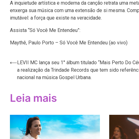
A inquietude artística e moderna da canção retrata uma metá
enxerga sua música com uma extensão de si mesma. Comple
imutável: a força que existe na veracidade.
Assista “Só Você Me Entendeu”:
Maythê, Paulo Porto – Só Você Me Entendeu (ao vivo)
Navegação
⟵
LEVII MC lança seu 1° álbum titulado “Mais Perto Do C
a realização da Trindade Records que tem sido referênc
de
nacional na música Gospel Urbana.
Post
Leia mais