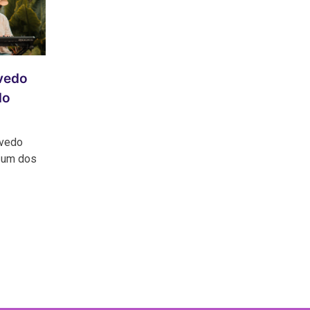
vedo
do
evedo
, um dos