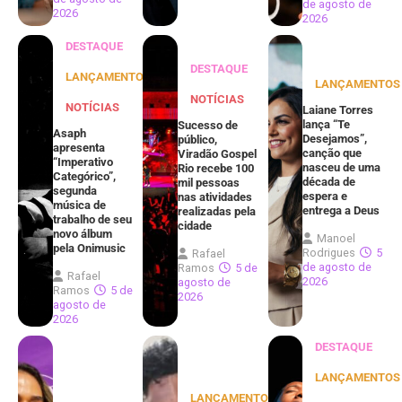
de agosto de
2026
2026
DESTAQUE
DESTAQUE
LANÇAMENTOS
LANÇAMENTOS
NOTÍCIAS
NOTÍCIAS
Laiane Torres
lança “Te
Sucesso de
Asaph
Desejamos”,
público,
apresenta
canção que
Viradão Gospel
“Imperativo
nasceu de uma
Rio recebe 100
Categórico”,
década de
mil pessoas
segunda
espera e
nas atividades
música de
entrega a Deus
realizadas pela
trabalho de seu
cidade
novo álbum
Manoel
pela Onimusic
Rodrigues
5
Rafael
de agosto de
Ramos
5 de
Rafael
2026
agosto de
Ramos
5 de
2026
agosto de
2026
DESTAQUE
LANÇAMENTOS
LANÇAMENTOS