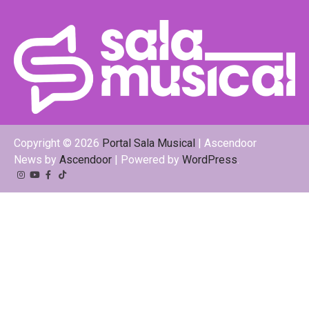
Copyright © 2026
Portal Sala Musical
| Ascendoor
News by
Ascendoor
| Powered by
WordPress
.
Instagram
YouTube
Facebook
Tiktok
Kwai