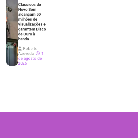
Clássicos do
Novo Som
alcançam 50
milhões de
visualizações e
garantem Disco
de Ouro à
banda
Roberto
Azevedo
1
de agosto de
2026