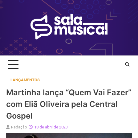
Skip
to
content
LANÇAMENTOS
Martinha lança “Quem Vai Fazer”
com Eliã Oliveira pela Central
Gospel
Redação
18 de abril de 2023