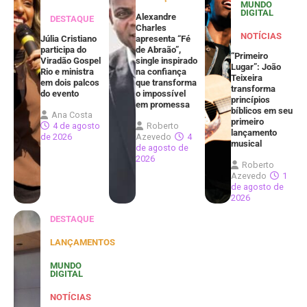
MUNDO
DIGITAL
Alexandre
DESTAQUE
Charles
NOTÍCIAS
Júlia Cristiano
apresenta “Fé
participa do
de Abraão”,
“Primeiro
Viradão Gospel
single inspirado
Lugar”: João
Rio e ministra
na confiança
Teixeira
em dois palcos
que transforma
transforma
do evento
o impossível
princípios
em promessa
bíblicos em seu
Ana Costa
primeiro
4 de agosto
Roberto
lançamento
de 2026
Azevedo
4
musical
de agosto de
2026
Roberto
Azevedo
1
de agosto de
2026
DESTAQUE
LANÇAMENTOS
MUNDO
DIGITAL
NOTÍCIAS