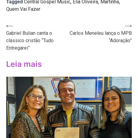
Tagged
Central Gospel Music
,
Eliã Oliveira
,
Martinha
,
Quem Vai Fazer
Navegação
⟵
⟶
Gabriel Bulian canta o
Carlos Meneleu lança o MPB
de
clássico cristão “Tudo
“Adoração”
Post
Entregarei”
Leia mais