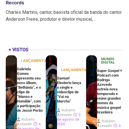
Records
Charles Martins, cantor, baixista oficial da banda do cantor
Anderson Freire, produtor e diretor musical,…
+ VISTOS
MUNDO
LANÇAMENTOS
DIGITAL
Gabriela
LANÇAMENTOS
Super Gospel +
Gomes
Podcast com
apresenta seu
Samuel
Rodrigo
novo álbum,
Eleoterio lança
Azevedo
“Bethânia”, e o
o single e
estreia nova
clipe de
videoclipe de
temporada e
“Manso e
“Vai na
reúne grandes
Humilde”, com
Marcha”
nomes da
a participação
música gospel
Roberto
de Jessé Perão
brasileira
Azevedo
6
Roberto
de agosto de
Roberto
Azevedo
6
2026
Azevedo
6
de agosto de