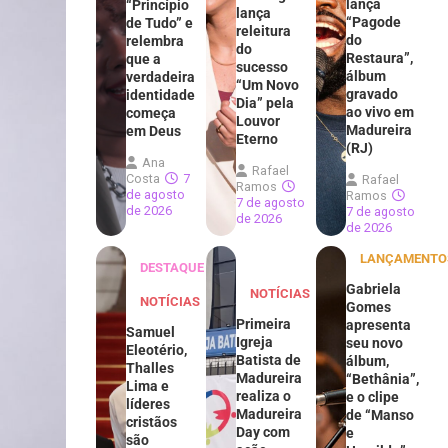
lança
“Princípio
lança
“Pagode
de Tudo” e
releitura
do
relembra
do
Restaura”,
que a
sucesso
álbum
verdadeira
“Um Novo
gravado
identidade
Dia” pela
ao vivo em
começa
Louvor
Madureira
em Deus
Eterno
(RJ)
Ana
Rafael
Costa
7
Rafael
Ramos
de agosto
Ramos
7 de agosto
de 2026
7 de agosto
de 2026
de 2026
LANÇAMENTO
DESTAQUE
Gabriela
NOTÍCIAS
NOTÍCIAS
Gomes
Primeira
apresenta
Samuel
Igreja
seu novo
Eleotério,
Batista de
álbum,
Thalles
Madureira
“Bethânia”,
Lima e
realiza o
e o clipe
líderes
Madureira
de “Manso
cristãos
Day com
e
são