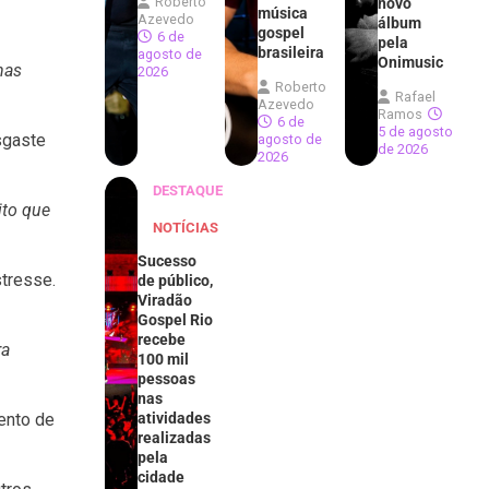
Roberto
novo
música
Azevedo
álbum
gospel
6 de
pela
brasileira
agosto de
Onimusic
nas
2026
Roberto
Rafael
Azevedo
Ramos
6 de
5 de agosto
sgaste
agosto de
de 2026
2026
DESTAQUE
ito que
NOTÍCIAS
Sucesso
stresse.
de público,
Viradão
Gospel Rio
recebe
ra
100 mil
pessoas
nas
ento de
atividades
realizadas
pela
cidade