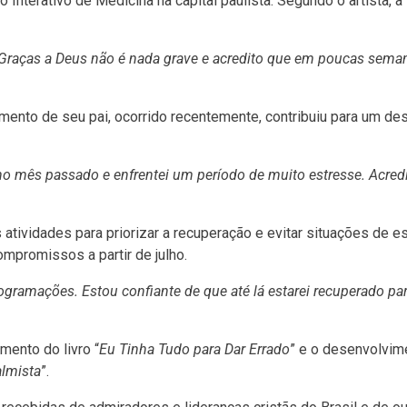
to Interativo de Medicina na capital paulista. Segundo o artista, a
Graças a Deus não é nada grave e acredito que em poucas sema
imento de seu pai, ocorrido recentemente, contribuiu para um de
no mês passado e enfrentei um período de muito estresse. Acred
tividades para priorizar a recuperação e evitar situações de e
mpromissos a partir de julho.
rogramações. Estou confiante de que até lá estarei recuperado pa
mento do livro “
Eu Tinha Tudo para Dar Errado
” e o desenvolvim
lmista
”.