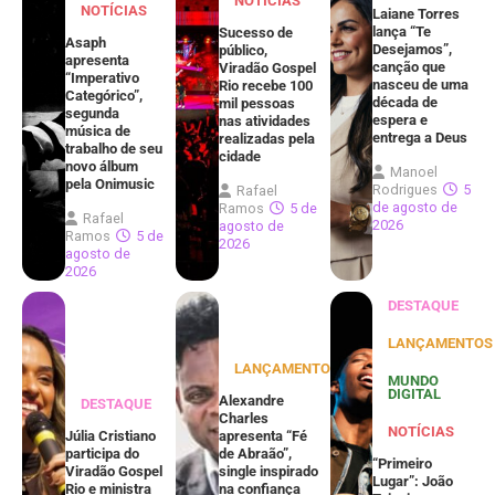
NOTÍCIAS
NOTÍCIAS
Laiane Torres
lança “Te
Sucesso de
Asaph
Desejamos”,
público,
apresenta
canção que
Viradão Gospel
“Imperativo
nasceu de uma
Rio recebe 100
Categórico”,
década de
mil pessoas
segunda
espera e
nas atividades
música de
entrega a Deus
realizadas pela
trabalho de seu
cidade
novo álbum
Manoel
pela Onimusic
Rodrigues
5
Rafael
de agosto de
Ramos
5 de
Rafael
2026
agosto de
Ramos
5 de
2026
agosto de
2026
DESTAQUE
LANÇAMENTOS
LANÇAMENTOS
MUNDO
DIGITAL
Alexandre
DESTAQUE
Charles
NOTÍCIAS
Júlia Cristiano
apresenta “Fé
participa do
de Abraão”,
“Primeiro
Viradão Gospel
single inspirado
Lugar”: João
Rio e ministra
na confiança