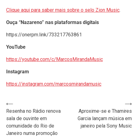
Clique aqui para saber mais sobre o selo Zion Music
.
Ouça “Nazareno” nas plataformas digitais
https://onerpm.link/733217763861
YouTube
https://youtube.com/c/MarcosMirandaMusic
Instagram
https://instagram.com/marcosmirandamusic
Navegação
⟵
⟶
Resenha no Rádio renova
Aproxime-se e Thamires
de
sala de ouvinte em
Garcia lançam música em
Post
comunidade do Rio de
janeiro pela Sony Music
Janeiro numa promoção