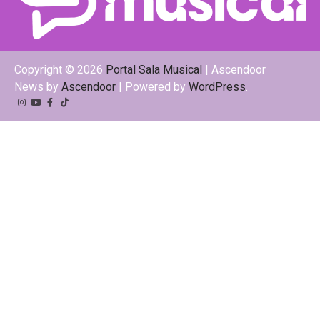
Copyright © 2026
Portal Sala Musical
| Ascendoor
News by
Ascendoor
| Powered by
WordPress
.
Instagram
YouTube
Facebook
Tiktok
Kwai