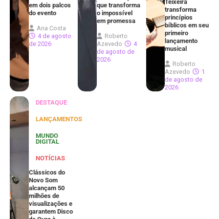
Teixeira
em dois palcos
que transforma
transforma
do evento
o impossível
princípios
em promessa
bíblicos em seu
Ana Costa
primeiro
4 de agosto
Roberto
lançamento
de 2026
Azevedo
4
musical
de agosto de
2026
Roberto
Azevedo
1
de agosto de
2026
DESTAQUE
LANÇAMENTOS
MUNDO
DIGITAL
NOTÍCIAS
Clássicos do
Novo Som
alcançam 50
milhões de
visualizações e
garantem Disco