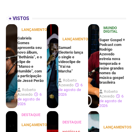
+ VISTOS
MUNDO
LANÇAMENTOS
DIGITAL
Gabriela
LANÇAMENTOS
Super Gospel +
Gomes
Podcast com
apresenta seu
Samuel
Rodrigo
novo álbum,
Eleoterio lança
Azevedo
“Bethânia”, e o
o single e
estreia nova
clipe de
videoclipe de
temporada e
“Manso e
“Vai na
reúne grandes
Humilde”, com
Marcha”
nomes da
a participação
música gospel
Roberto
de Jessé Perão
brasileira
Azevedo
6
Roberto
de agosto de
Roberto
Azevedo
6
2026
Azevedo
6
de agosto de
de agosto de
2026
2026
DESTAQUE
DESTAQUE
LANÇAMENTOS
LANÇAMENTOS