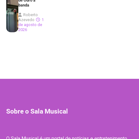
de Ouro à
banda
Roberto
Azevedo
1
de agosto de
2026
Sobre o Sala Musical
O Sala Musical é um portal de notícias e entretenimento