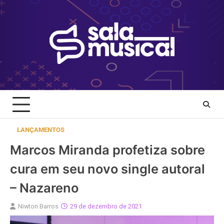
Skip
to
content
LANÇAMENTOS
Marcos Miranda profetiza sobre
cura em seu novo single autoral
– Nazareno
Niwton Barros
29 de dezembro de 2021