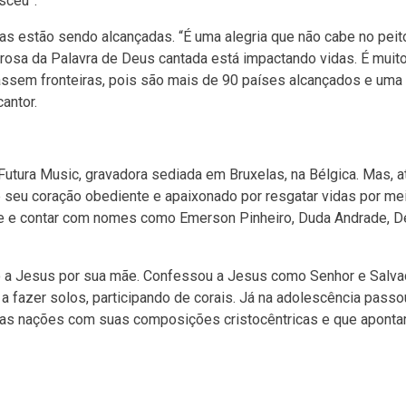
sceu”.
as estão sendo alcançadas. “É uma alegria que não cabe no peit
osa da Palavra de Deus cantada está impactando vidas. É muit
ssem fronteiras, pois são mais de 90 países alcançados e uma
antor.
 Futura Music, gravadora sediada em Bruxelas, na Bélgica. Mas, 
 seu coração obediente e apaixonado por resgatar vidas por me
nte e contar com nomes como Emerson Pinheiro, Duda Andrade, 
o a Jesus por sua mãe. Confessou a Jesus como Senhor e Salva
 fazer solos, participando de corais. Já na adolescência passou
elas nações com suas composições cristocêntricas e que aponta