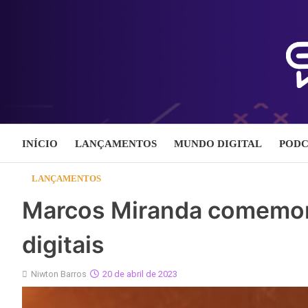
Skip
to
content
INÍCIO
LANÇAMENTOS
MUNDO DIGITAL
PODC
LANÇAMENTOS
Marcos Miranda comemor
digitais
Niwton Barros
20 de abril de 2023