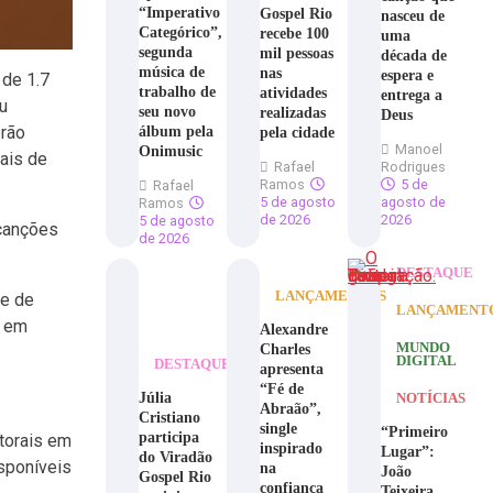
“Imperativo
Gospel Rio
nasceu de
Categórico”,
recebe 100
uma
segunda
mil pessoas
década de
música de
nas
espera e
de 1.7
trabalho de
atividades
entrega a
u
seu novo
realizadas
Deus
erão
álbum pela
pela cidade
Manoel
Onimusic
ais de
Rafael
Rodrigues
Ramos
5 de
Rafael
5 de agosto
agosto de
Ramos
de 2026
2026
5 de agosto
 canções
de 2026
DESTAQUE
LANÇAMENTOS
de de
LANÇAMENT
s em
Alexandre
Charles
MUNDO
DIGITAL
DESTAQUE
apresenta
“Fé de
Júlia
NOTÍCIAS
Abraão”,
Cristiano
single
“Primeiro
participa
torais em
inspirado
Lugar”:
do Viradão
sponíveis
na
João
Gospel Rio
confiança
Teixeira