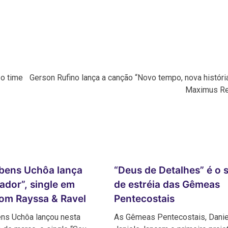
 o time
Gerson Rufino lança a canção “Novo tempo, nova históri
Maximus R
bens Uchôa lança
“Deus de Detalhes” é o s
ador”, single em
de estréia das Gêmeas
com Rayssa & Ravel
Pentecostais
ens Uchôa lançou nesta
As Gêmeas Pentecostais, Danie