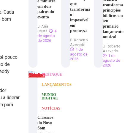
e ministra
que
transforma
em dois
transforma
princípios
o. Cada
palcos do
o
bíblicos em
evento
o bom
impossível
seu
em
primeiro
Ana
promessa
Costa
4
lançamento
de agosto
musical
Roberto
de 2026
Azevedo
Roberto
4 de
Azevedo
agosto de
1 de
até pouco
2026
agosto de
io de
2026
Deddy
DESTAQUE
LANÇAMENTOS
dor
MUNDO
 a liderar
DIGITAL
m para
NOTÍCIAS
Clássicos
do Novo
Som