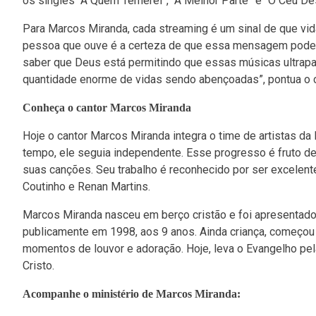
os singles “A Quem Temerei”, “A Melhor Parte” e “O Céu De
Para Marcos Miranda, cada streaming é um sinal de que vid
pessoa que ouve é a certeza de que essa mensagem poder
saber que Deus está permitindo que essas músicas ultrapa
quantidade enorme de vidas sendo abençoadas”, pontua o c
Conheça o cantor Marcos Miranda
Hoje o cantor Marcos Miranda integra o time de artistas da
tempo, ele seguia independente. Esse progresso é fruto de
suas canções. Seu trabalho é reconhecido por ser excele
Coutinho e Renan Martins.
Marcos Miranda nasceu em berço cristão e foi apresentad
publicamente em 1998, aos 9 anos. Ainda criança, começou a
momentos de louvor e adoração. Hoje, leva o Evangelho p
Cristo.
Acompanhe o ministério de Marcos Miranda: