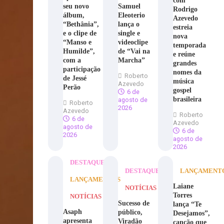
com
seu novo
Samuel
Rodrigo
álbum,
Eleoterio
Azevedo
“Bethânia”,
lança o
estreia
e o clipe de
single e
nova
“Manso e
videoclipe
temporada
Humilde”,
de “Vai na
e reúne
com a
Marcha”
grandes
participação
nomes da
Roberto
de Jessé
música
Azevedo
Perão
gospel
6 de
brasileira
agosto de
Roberto
2026
Azevedo
Roberto
6 de
Azevedo
agosto de
6 de
2026
agosto de
2026
DESTAQUE
DESTAQUE
LANÇAMENT
LANÇAMENTOS
Laiane
NOTÍCIAS
Torres
NOTÍCIAS
Sucesso de
lança “Te
Asaph
público,
Desejamos”,
apresenta
Viradão
canção que