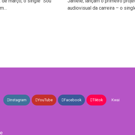
2 de março, o single “Sou
Janiele, lançam o primeiro proje
om…
audiovisual da carreira – o sing
Instagram
YouTube
Facebook
Tiktok
Kwai
de