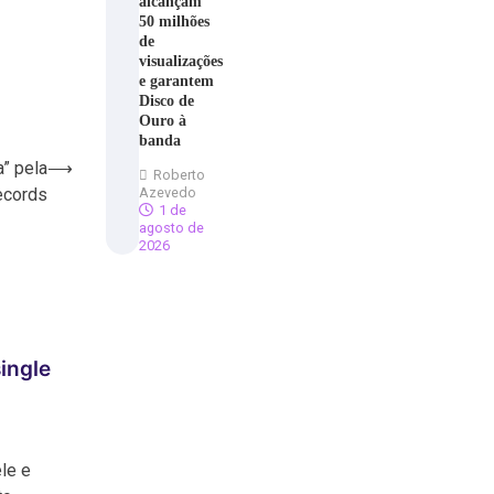
alcançam
50 milhões
de
visualizações
e garantem
Disco de
Ouro à
banda
a” pela
⟶
Roberto
ecords
Azevedo
1 de
agosto de
2026
ingle
le e