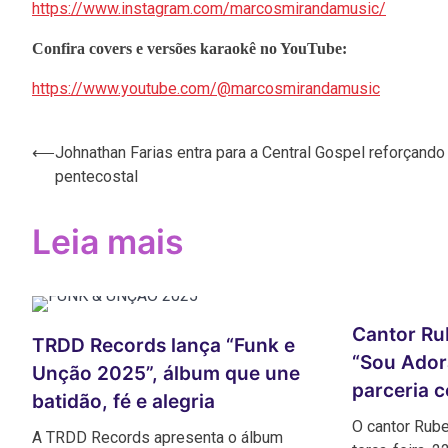
https://www.instagram.com/marcosmirandamusic/
Confira covers e versões karaokê no YouTube:
https://www.youtube.com/@marcosmirandamusic
⟵
Johnathan Farias entra para a Central Gospel reforçando
Navegação
pentecostal
de
Post
Leia mais
Cantor Ru
TRDD Records lança “Funk e
“Sou Ador
Unção 2025”, álbum que une
parceria 
batidão, fé e alegria
O cantor Rub
A TRDD Records apresenta o álbum