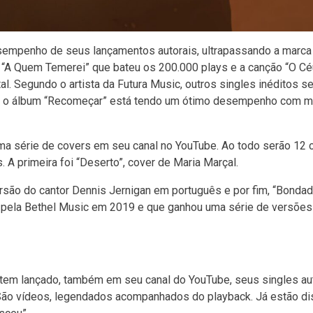
empenho de seus lançamentos autorais, ultrapassando a marca 
e “A Quem Temerei” que bateu os 200.000 plays e a canção “O Cé
l. Segundo o artista da Futura Music, outros singles inéditos s
que o álbum “Recomeçar” está tendo um ótimo desempenho com m
uma série de covers em seu canal no YouTube. Ao todo serão 12
 A primeira foi “Deserto”, cover de Maria Marçal.
ersão do cantor Dennis Jernigan em português e por fim, “Bonda
 pela Bethel Music em 2019 e que ganhou uma série de versõe
 tem lançado, também em seu canal do YouTube, seus singles au
 São vídeos, legendados acompanhados do playback. Já estão di